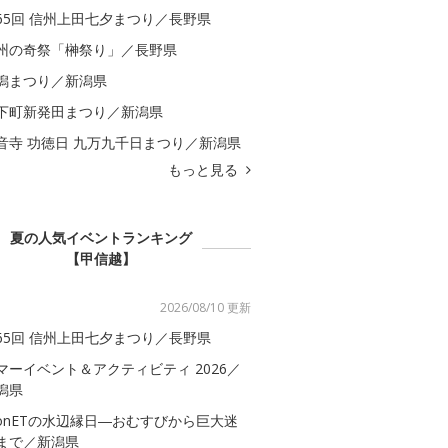
65回 信州上田七夕まつり／長野県
州の奇祭「榊祭り」／長野県
潟まつり／新潟県
下町新発田まつり／新潟県
音寺 功徳日 九万九千日まつり／新潟県
もっと見る
夏の人気イベントランキング
【甲信越】
2026/08/10 更新
65回 信州上田七夕まつり／長野県
マーイベント＆アクティビティ 2026／
潟県
onETの水辺縁日―おむすびから巨大迷
まで／新潟県