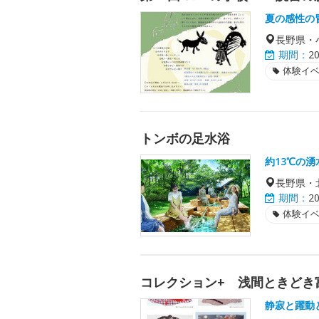
夏の感性の
長野県・
期間：
2
体験イ
トンボの足水浴
約13℃の
長野県・
期間：
2
体験イ
コレクション+ 浅間ときどき
静寂と躍動