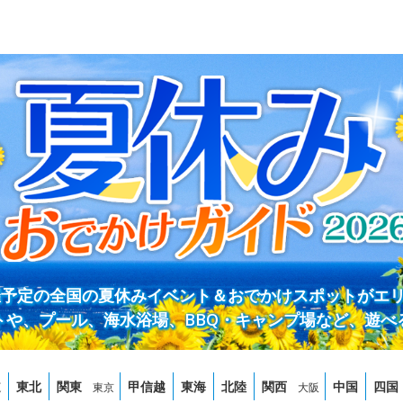
開催予定の全国の夏休みイベント＆おでかけスポットがエ
トや、プール、海水浴場、BBQ・キャンプ場など、遊べ
道
東北
関東
甲信越
東海
北陸
関西
中国
四国
東京
大阪