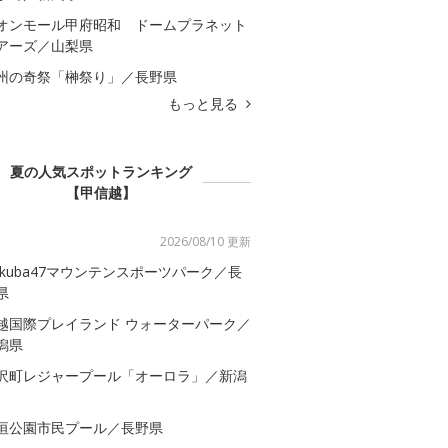
オンモール甲府昭和 ドームプラネット
アーズ／山梨県
州の奇祭「榊祭り」／長野県
もっと見る
夏の人気スポットランキング
【甲信越】
2026/08/10 更新
akuba47マウンテンスポーツパーク／長
県
越国際プレイランド ウォーターパーク／
潟県
沢町レジャープール「オーロラ」／新潟
垣公園市民プール／長野県