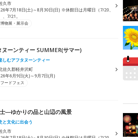
佐久市
026年7月18日(土)～8月30日(日) ※休館日は月曜日（7/20、
）、7/21。
・博物展・展示会
ーンティー SUMMER(サマー)
楽しむアフタヌーンティー
北佐久郡軽井沢町
026年6月9日(火)～9月7日(月)
・フードフェス
富士―ゆかりの品と山辺の風景
史と文化に出会う
佐久市
026年7月18日(土)～8月30日(日) ※休館日は月曜日（7/20、