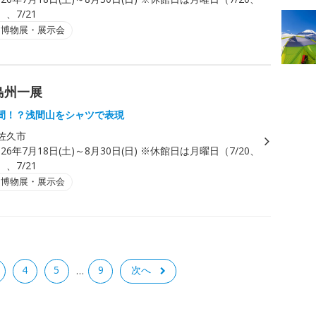
）、7/21
・博物展・展示会
島州一展
間！？浅間山をシャツで表現
佐久市
026年7月18日(土)～8月30日(日) ※休館日は月曜日（7/20、
）、7/21
・博物展・展示会
4
5
9
次へ
…