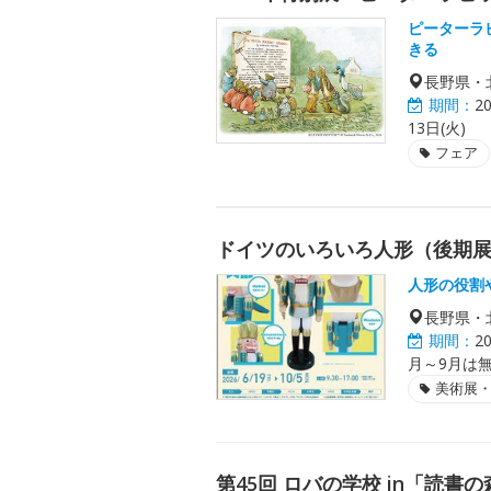
ピーターラ
きる
長野県・
期間：
2
13日(火)
フェア
ドイツのいろいろ人形（後期
人形の役割
長野県・
期間：
2
月～9月は
美術展
第45回 ロバの学校 in「読書の