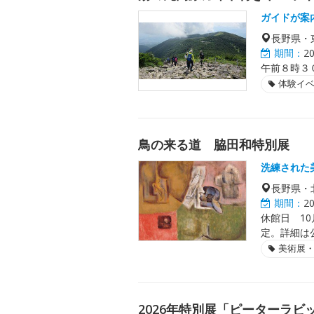
ガイドが案
長野県・
期間：
2
午前８時３
体験イ
鳥の来る道 脇田和特別展
洗練された
長野県・
期間：
2
休館日 10
定。詳細は
美術展
2026年特別展「ピーターラビッ