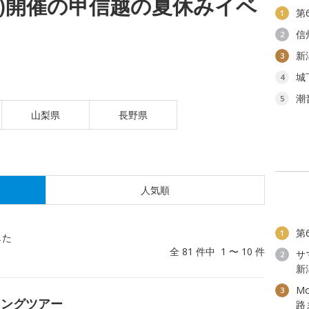
(水)開催の甲信越の夏休みイベ
第
1
信
2
新
3
城
4
潮
5
山梨県
長野県
人気順
第
1
した
全 81 件中 1 〜 10 件
サ
2
新
M
3
キングツアー
路