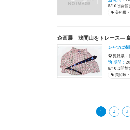
8/10は開館
美術展
企画展 浅間山をトレース― 
シャツは浅
長野県・
期間：
2
8/10は開館
美術展
1
2
3