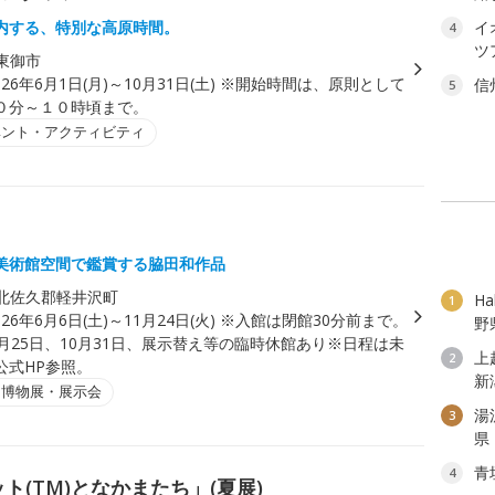
内する、特別な高原時間。
イ
4
ツ
東御市
026年6月1日(月)～10月31日(土) ※開始時間は、原則として
信
5
０分～１０時頃まで。
ベント・アクティビティ
美術館空間で鑑賞する脇田和作品
北佐久郡軽井沢町
H
1
026年6月6日(土)～11月24日(火) ※入館は閉館30分前まで。
野
月25日、10月31日、展示替え等の臨時休館あり※日程は未
上
2
公式HP参照。
新
・博物展・展示会
湯
3
県
青
4
ト(TM)となかまたち」(夏展)