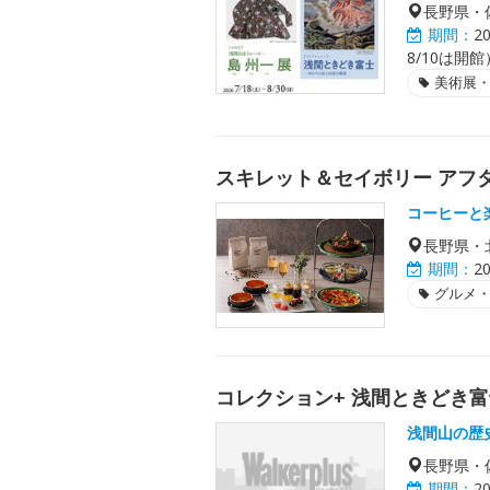
長野県・
期間：
2
8/10は開館
美術展
スキレット＆セイボリー アフタヌ
コーヒーと
長野県・
期間：
2
グルメ
コレクション+ 浅間ときどき
浅間山の歴
長野県・
期間：
2