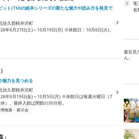
竜
5
ビット(TM)の絵本シリーズの新たな魅力や読み方を発見で
長
北佐久郡軽井沢町
026年6月27日(土)～10月19日(月) ※休館日：10月6日(火)、
最近見
ん。
展）
や魅力を見つめる
北佐久郡軽井沢町
026年6月19日(金)～10月5日(月) ※休館日は毎週火曜日（7
無休）。最終入館は閉館の30分前。
・博物展・展示会
森」