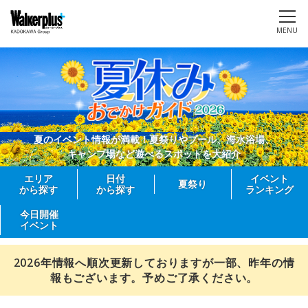
MENU
夏のイベント情報が満載！夏祭りやプール、海水浴場、
キャンプ場など遊べるスポットを大紹介
エリア
日付
イベント
夏祭り
から探す
から探す
ランキング
今日開催
イベント
2026年情報へ順次更新しておりますが一部、昨年の情
報もございます。予めご了承ください。