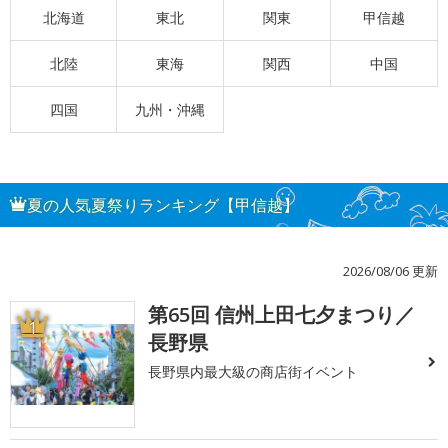
北海道
東北
関東
甲信越
北陸
東海
関西
中国
四国
九州・沖縄
夏の人気夏祭りランキング【甲信越】
2026/08/06 更新
第65回 信州上田七夕まつり／
1
長野県
長野県内最大級の商店街イベント