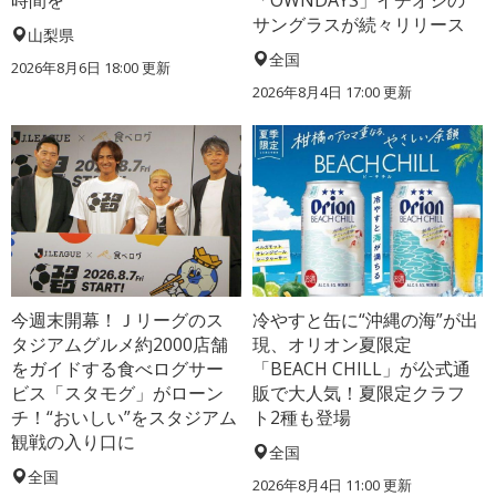
サングラスが続々リリース
山梨県
全国
2026年8月6日 18:00
更新
2026年8月4日 17:00
更新
今週末開幕！Ｊリーグのス
冷やすと缶に“沖縄の海”が出
タジアムグルメ約2000店舗
現、オリオン夏限定
をガイドする食べログサー
「BEACH CHILL」が公式通
ビス「スタモグ」がローン
販で大人気！夏限定クラフ
チ！“おいしい”をスタジアム
ト2種も登場
観戦の入り口に
全国
全国
2026年8月4日 11:00
更新