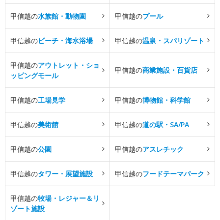
甲信越の
水族館・動物園
甲信越の
プール
甲信越の
ビーチ・海水浴場
甲信越の
温泉・スパリゾート
甲信越の
アウトレット・ショ
甲信越の
商業施設・百貨店
ッピングモール
甲信越の
工場見学
甲信越の
博物館・科学館
甲信越の
美術館
甲信越の
道の駅・SA/PA
甲信越の
公園
甲信越の
アスレチック
甲信越の
タワー・展望施設
甲信越の
フードテーマパーク
甲信越の
牧場・レジャー＆リ
ゾート施設