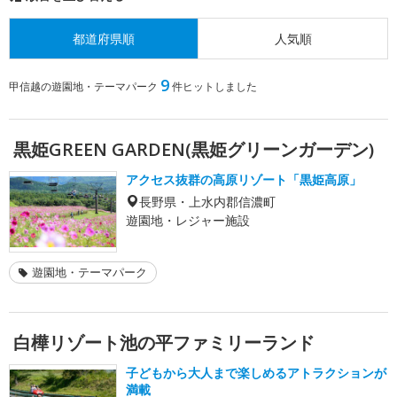
都道府県順
人気順
9
甲信越の遊園地・テーマパーク
件ヒットしました
黒姫GREEN GARDEN(黒姫グリーンガーデン)
アクセス抜群の高原リゾート「黒姫高原」
長野県・上水内郡信濃町
遊園地・レジャー施設
遊園地・テーマパーク
白樺リゾート池の平ファミリーランド
子どもから大人まで楽しめるアトラクションが
満載