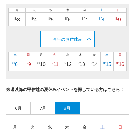
月
火
水
木
金
土
日
8/
8/
8/
8/
8/
8/
8/
3
4
5
6
7
8
9
今年のお盆休み
土
日
月
火
水
木
金
土
日
8/
8/
8/
8/
8/
8/
8/
8/
8/
8
9
10
11
12
13
14
15
16
来週以降の甲信越の夏休みイベントを探している方はこちら！
6月
7月
8月
月
火
水
木
金
土
日