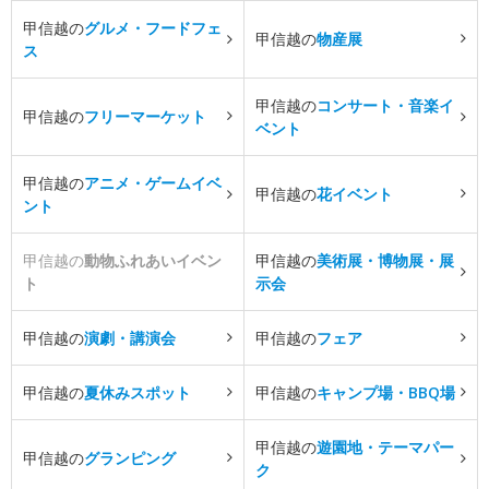
甲信越の
グルメ・フードフェ
甲信越の
物産展
ス
甲信越の
コンサート・音楽イ
甲信越の
フリーマーケット
ベント
甲信越の
アニメ・ゲームイベ
甲信越の
花イベント
ント
甲信越の
動物ふれあいイベン
甲信越の
美術展・博物展・展
ト
示会
甲信越の
演劇・講演会
甲信越の
フェア
甲信越の
夏休みスポット
甲信越の
キャンプ場・BBQ場
甲信越の
遊園地・テーマパー
甲信越の
グランピング
ク