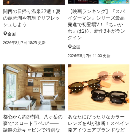
関西の日帰り温泉37選！夏
【映画ランキング】『スパ
の琵琶湖や有馬でリフレッ
イダーマン』シリーズ最高
シュしよう
発進で初登場V！『ちいか
わ』は2位、新作3本がラン
全国
クイン
2026年8月7日 18:25
更新
全国
2026年8月7日 11:00
更新
都心から約2時間、八ヶ岳の
あなたにぴったりなカラー
森で“スロートラベル”——
レンズをAIが診断！スペイン
話題の新キャビンで特別な
発アイウェアブランドなど