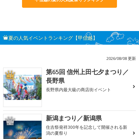
夏の人気イベントランキング【甲信越】
2026/08/08 更新
第65回 信州上田七夕まつり／
1
長野県
長野県内最大級の商店街イベント
新潟まつり／新潟県
2
住吉祭発祥300年を記念して開催される新
潟の夏祭り