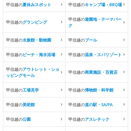
甲信越の
夏休みスポット
甲信越の
キャンプ場・BBQ場
甲信越の
遊園地・テーマパー
甲信越の
グランピング
ク
甲信越の
水族館・動物園
甲信越の
プール
甲信越の
ビーチ・海水浴場
甲信越の
温泉・スパリゾート
甲信越の
アウトレット・ショ
甲信越の
商業施設・百貨店
ッピングモール
甲信越の
工場見学
甲信越の
博物館・科学館
甲信越の
美術館
甲信越の
道の駅・SA/PA
甲信越の
公園
甲信越の
アスレチック