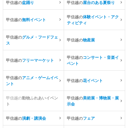
甲信越の
盆踊り
甲信越の
屋台のある夏祭り
甲信越の
体験イベント・アク
甲信越の
無料イベント
ティビティ
甲信越の
グルメ・フードフェ
甲信越の
物産展
ス
甲信越の
コンサート・音楽イ
甲信越の
フリーマーケット
ベント
甲信越の
アニメ・ゲームイベ
甲信越の
花イベント
ント
甲信越の
動物ふれあいイベン
甲信越の
美術展・博物展・展
ト
示会
甲信越の
演劇・講演会
甲信越の
フェア