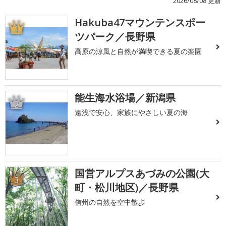
2026/08/08 更新
Hakuba47マウンテンスポー
1
ツパーク／長野県
高原の涼風と自然が満喫できる夏の楽園
能生海水浴場／新潟県
2
遠浅で安心、家族にやさしい夏の海
国営アルプスあづみの公園(大
3
町・松川地区)／長野県
信州の自然を空中散歩