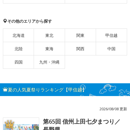
その他のエリアから探す
北海道
東北
関東
甲信越
北陸
東海
関西
中国
四国
九州・沖縄
夏の人気夏祭りランキング【甲信越】
2026/08/08 更新
第65回 信州上田七夕まつり／
1
長野県