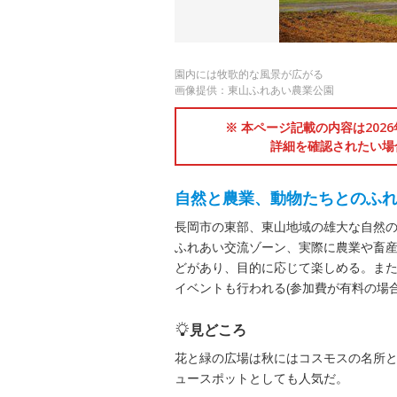
園内には牧歌的な風景が広がる
画像提供：東山ふれあい農業公園
※ 本ページ記載の内容は202
詳細を確認されたい場
自然と農業、動物たちとのふ
長岡市の東部、東山地域の雄大な自然
ふれあい交流ゾーン、実際に農業や畜
どがあり、目的に応じて楽しめる。ま
イベントも行われる(参加費が有料の場合
見どころ
花と緑の広場は秋にはコスモスの名所
ュースポットとしても人気だ。