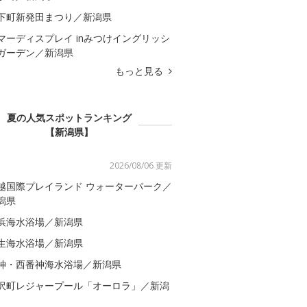
下町新発田まつり／新潟県
マーディスプレイ inみつけイングリッシ
ガーデン／新潟県
もっと見る
夏の人気スポットランキング
【新潟県】
2026/08/06 更新
越国際プレイランド ウォーターパーク／
潟県
浜海水浴場／新潟県
生海水浴場／新潟県
神・西番神海水浴場／新潟県
沢町レジャープール「オーロラ」／新潟