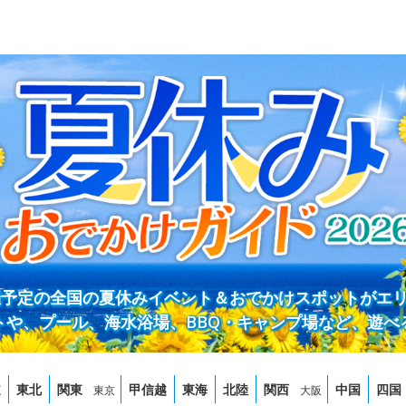
開催予定の全国の夏休みイベント＆おでかけスポットがエ
トや、プール、海水浴場、BBQ・キャンプ場など、遊べ
道
東北
関東
甲信越
東海
北陸
関西
中国
四国
東京
大阪