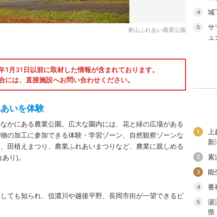
城
4
サ
5
東山ふれあい農業公園
ュ
6年1月31日以前に取材した情報が含まれております。
合には、直接施設へお問い合わせください。
れあいを体験
のなかにある農業公園。広大な園内には、花と緑の広場がある
上
1
産物の加工に参加できる体験・学習ゾーン、自然観察ゾーンな
新
た、田植えまつり、農業ふれあいまつりなど、農業に親しめる
素
あり)。
2
能
3
番
4
としても知られ、信濃川や越後平野、長岡市街が一望できるビ
湯
5
県