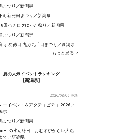
潟まつり／新潟県
下町新発田まつり／新潟県
18回ハチロクゆかた祭り／新潟県
島まつり／新潟県
音寺 功徳日 九万九千日まつり／新潟県
もっと見る
夏の人気イベントランキング
【新潟県】
2026/08/06 更新
マーイベント＆アクティビティ 2026／
潟県
潟まつり／新潟県
onETの水辺縁日―おむすびから巨大迷
まで／新潟県