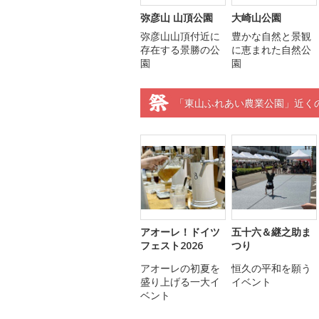
弥彦山 山頂公園
大崎山公園
弥彦山山頂付近に
豊かな自然と景観
存在する景勝の公
に恵まれた自然公
園
園
「東山ふれあい農業公園」近く
アオーレ！ドイツ
五十六＆継之助ま
フェスト2026
つり
アオーレの初夏を
恒久の平和を願う
盛り上げる一大イ
イベント
ベント