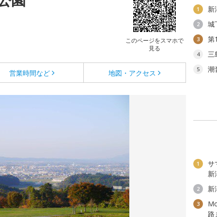
新
1
城
2
第
3
このページをスマホで
見る
三
4
潮
5
営業時間など
地図・アクセス
サ
1
新
新
2
M
3
路