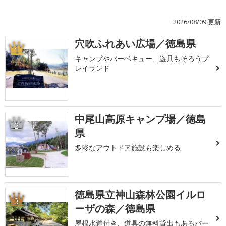
2026/08/09 更新
穴吹ふれあい広場／徳島県
1
キャンプやバーベキュー、遊具もそろうプ
レイランド
中尾山高原キャンプ場／徳島
2
県
多彩なアウトドア施設も楽しめる
徳島県立神山森林公園イルロ
3
ーザの森／徳島県
屋根水道付き、道具の無料貸出もあるバー