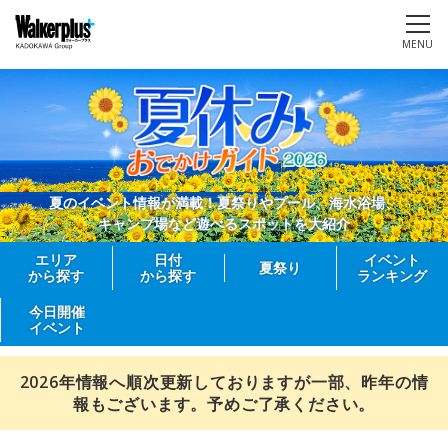
MENU
夏のイベント情報が満載！夏祭りやプール、海水浴場、
キャンプ場など遊べるスポットを大紹介
エリア
日付
イベント
夏祭り
から探す
から探す
ランキング
今日開催
イベント
2026年情報へ順次更新しておりますが一部、昨年の情
報もございます。予めご了承ください。