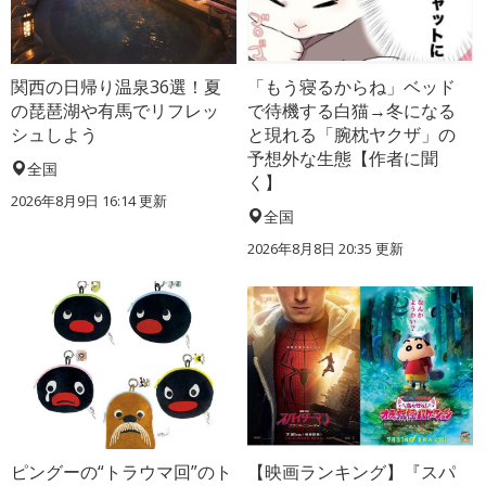
関西の日帰り温泉36選！夏
「もう寝るからね」ベッド
の琵琶湖や有馬でリフレッ
で待機する白猫→冬になる
シュしよう
と現れる「腕枕ヤクザ」の
予想外な生態【作者に聞
全国
く】
2026年8月9日 16:14
更新
全国
2026年8月8日 20:35
更新
ピングーの“トラウマ回”のト
【映画ランキング】『スパ