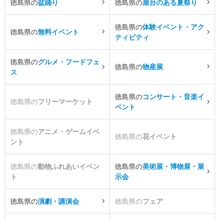
徳島県の
盆踊り
徳島県の
屋台のある夏祭り
徳島県の
体験イベント・アク
徳島県の
無料イベント
ティビティ
徳島県の
グルメ・フードフェ
徳島県の
物産展
ス
徳島県の
コンサート・音楽イ
徳島県の
フリーマーケット
ベント
徳島県の
アニメ・ゲームイベ
徳島県の
花イベント
ント
徳島県の
動物ふれあいイベン
徳島県の
美術展・博物展・展
ト
示会
徳島県の
演劇・講演会
徳島県の
フェア