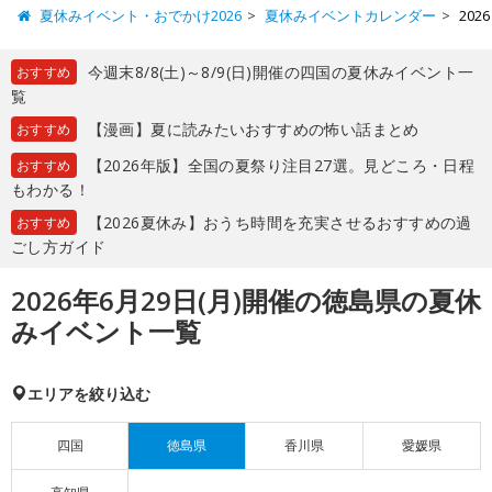
夏休みイベント・おでかけ2026
夏休みイベントカレンダー
20
今週末8/8(土)～8/9(日)開催の四国の夏休みイベント一
おすすめ
覧
【漫画】夏に読みたいおすすめの怖い話まとめ
おすすめ
【2026年版】全国の夏祭り注目27選。見どころ・日程
おすすめ
もわかる！
【2026夏休み】おうち時間を充実させるおすすめの過
おすすめ
ごし方ガイド
2026年6月29日(月)開催の徳島県の夏休
みイベント一覧
エリアを絞り込む
四国
徳島県
香川県
愛媛県