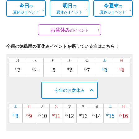
今日
明日
今週末
の
の
の
夏休みイベント
夏休みイベント
夏休みイベント
お盆休み
の
イベント
今週の徳島県の夏休みイベントを探している方はこちら！
月
火
水
木
金
土
日
8/
8/
8/
8/
8/
8/
8/
3
4
5
6
7
8
9
今年のお盆休み
土
日
月
火
水
木
金
土
日
8/
8/
8/
8/
8/
8/
8/
8/
8/
8
9
10
11
12
13
14
15
16