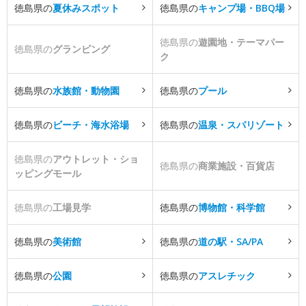
徳島県の
夏休みスポット
徳島県の
キャンプ場・BBQ場
徳島県の
遊園地・テーマパー
徳島県の
グランピング
ク
徳島県の
水族館・動物園
徳島県の
プール
徳島県の
ビーチ・海水浴場
徳島県の
温泉・スパリゾート
徳島県の
アウトレット・ショ
徳島県の
商業施設・百貨店
ッピングモール
徳島県の
工場見学
徳島県の
博物館・科学館
徳島県の
美術館
徳島県の
道の駅・SA/PA
徳島県の
公園
徳島県の
アスレチック