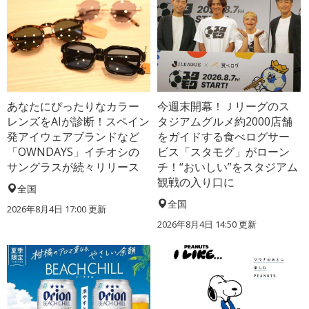
あなたにぴったりなカラー
今週末開幕！Ｊリーグのス
レンズをAIが診断！スペイン
タジアムグルメ約2000店舗
発アイウェアブランドなど
をガイドする食べログサー
「OWNDAYS」イチオシの
ビス「スタモグ」がローン
サングラスが続々リリース
チ！“おいしい”をスタジアム
観戦の入り口に
全国
全国
2026年8月4日 17:00
更新
2026年8月4日 14:50
更新