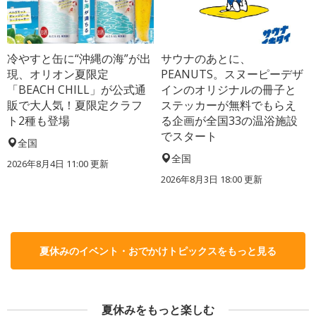
冷やすと缶に“沖縄の海”が出
サウナのあとに、
現、オリオン夏限定
PEANUTS。スヌーピーデザ
「BEACH CHILL」が公式通
インのオリジナルの冊子と
販で大人気！夏限定クラフ
ステッカーが無料でもらえ
ト2種も登場
る企画が全国33の温浴施設
でスタート
全国
全国
2026年8月4日 11:00
更新
2026年8月3日 18:00
更新
夏休みのイベント・おでかけトピックスをもっと見る
夏休みをもっと楽しむ