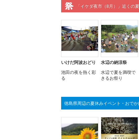
「イケダ夜市（8月）」近くの
いけだ阿波おどり
水辺の納涼祭
池田の夜を熱く彩
水辺で夏を満喫で
る
きるお祭り
徳島県周辺の夏休みイベント・おでか