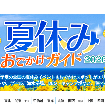
開催予定の全国の夏休みイベント＆おでかけスポットがエ
トや、プール、海水浴場、BBQ・キャンプ場など、遊べ
道
東北
関東
甲信越
東海
北陸
関西
中国
四国
東京
大阪