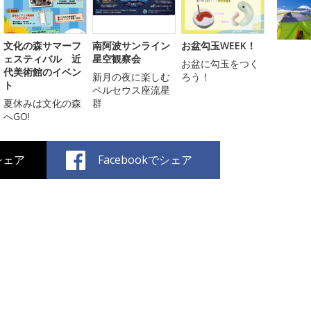
文化の森サマーフ
南阿波サンライン
お盆勾玉WEEK！
ェスティバル 近
星空観察会
お盆に勾玉をつく
代美術館のイベン
新月の夜に楽しむ
ろう！
ト
ペルセウス座流星
夏休みは文化の森
群
へGO!
でシェア
Facebookでシェア