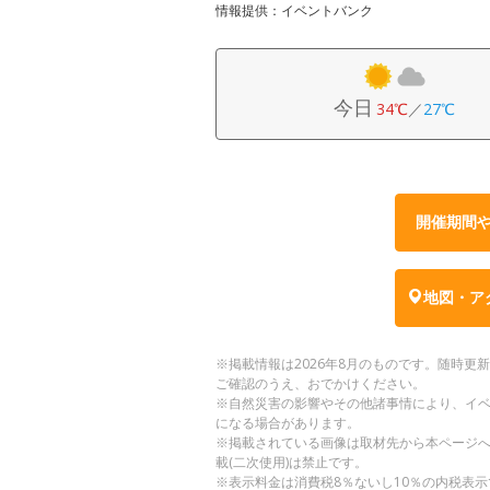
情報提供：イベントバンク
今日
34℃
／
27℃
開催期間
地図・ア
※掲載情報は2026年8月のものです。随時
ご確認のうえ、おでかけください。
※自然災害の影響やその他諸事情により、イ
になる場合があります。
※掲載されている画像は取材先から本ページ
載(二次使用)は禁止です。
※表示料金は消費税8％ないし10％の内税表示