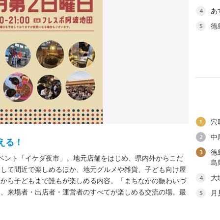
あ
4
徳
5
穴
1
中
2
える！
徳
3
ベント「イケダ夜市」。地元店舗をはじめ、県内外からこだ
島
通して間近で楽しめるほか、地元グルメや雑貨、子ども向け屋
大
4
人から子どもまで誰もが楽しめる内容。「まちなかの賑わいづ
は、来場者・出店者・運営者のすべてが楽しめる交流の場。最
月
5