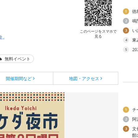
）
徳
1
鳴
2
い
3
このページをスマホで
見る
止。
東
4
2
5
無料イベント
開催期間など
地図・アクセス
チ
1
阿
2
文
3
館