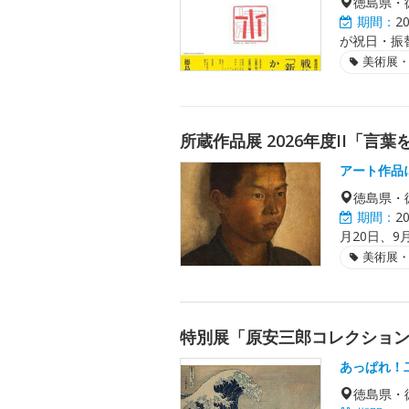
徳島県・
期間：
2
が祝日・振
美術展
所蔵作品展 2026年度II「言
アート作品
徳島県・
期間：
2
月20日、9月
美術展
特別展「原安三郎コレクション
あっぱれ！
徳島県・