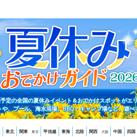
開催予定の全国の夏休みイベント＆おでかけスポットがエ
トや、プール、海水浴場、BBQ・キャンプ場など、遊べ
道
東北
関東
甲信越
東海
北陸
関西
中国
四国
東京
大阪