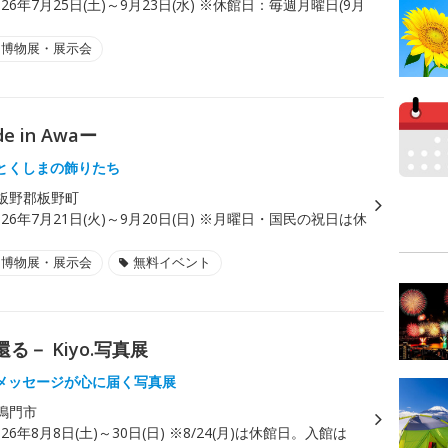
026年7月25日(土)～9月23日(水) ※休館日：毎週月曜日(9月
)
・博物展・展示会
in Awaー
とくしまの飾りたち
板野郡板野町
026年7月21日(火)～9月20日(日) ※月曜日・国民の祝日は休
・博物展・展示会
無料イベント
る－ Kiyo.写真展
メッセージが心に届く写真展
鳴門市
026年8月8日(土)～30日(日) ※8/24(月)は休館日。入館は