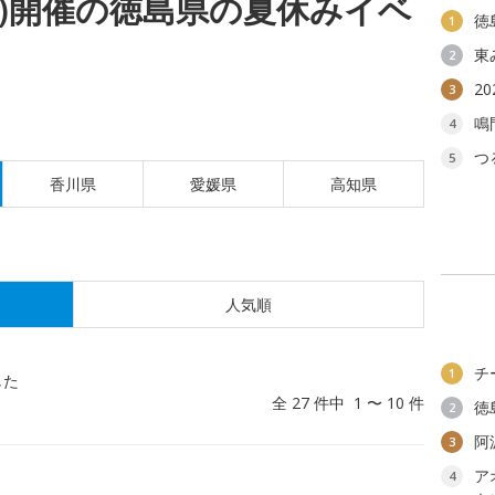
(日)開催の徳島県の夏休みイベ
徳
1
東
2
2
3
鳴
4
つ
5
香川県
愛媛県
高知県
人気順
チ
1
した
全 27 件中 1 〜 10 件
徳
2
阿
3
ア
4