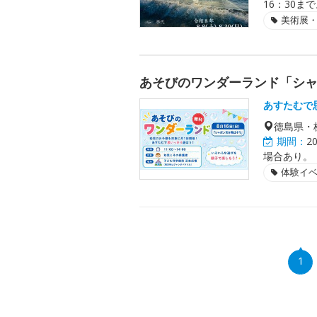
16：30ま
美術展
あそびのワンダーランド「シ
あすたむで
徳島県・
期間：
2
場合あり。
体験イ
1