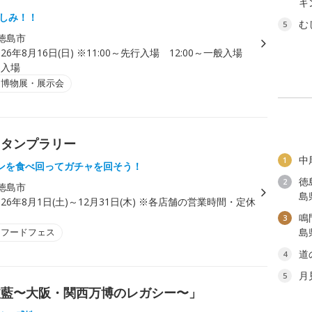
キ
楽しみ！！
む
5
徳島市
026年8月16日(日) ※11:00～先行入場 12:00～一般入場
引入場
・博物展・展示会
スタンプラリー
中
1
ンを食べ回ってガチャを回そう！
徳
2
徳島市
島
026年8月1日(土)～12月31日(木) ※各店舗の営業時間・定休
。
鳴
3
・フードフェス
島
道
4
月
5
波藍〜大阪・関西万博のレガシー〜」