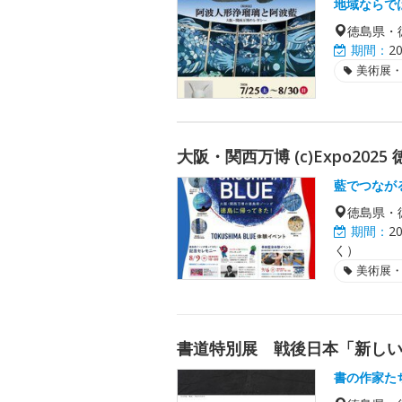
地域ならで
徳島県・
期間：
2
美術展
大阪・関西万博 (c)Expo20
藍でつなが
徳島県・
期間：
2
く）
美術展
書道特別展 戦後日本「新し
書の作家た