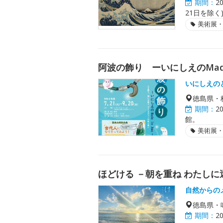
期間：
2
21日を除く
美術展
阿波の飾り ーいにしえのMade 
いにしえの
徳島県・
期間：
2
館。
美術展
ほどける －朝を重ね わたしに還
自然からの
徳島県・
期間：
2