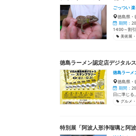
ごっつい 
徳島県・
期間：
2
14:00～割
美術展
徳島ラーメン認定店デジタル
徳島ラーメ
徳島県・
期間：
2
日に準じる
グルメ
特別展「阿波人形浄瑠璃と阿