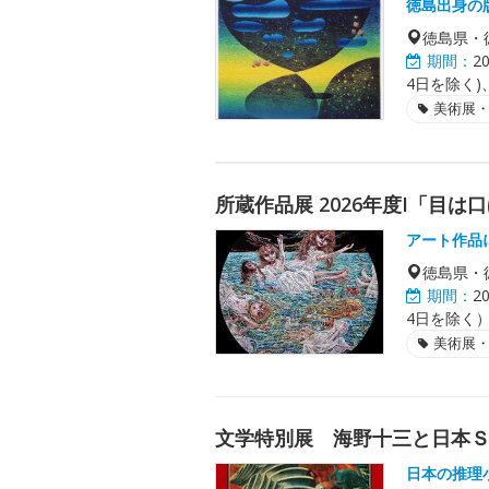
徳島出身の
徳島県・
期間：
2
4日を除く)、
美術展
所蔵作品展 2026年度I「目は
アート作品
徳島県・
期間：
2
4日を除く
美術展
文学特別展 海野十三と日本
日本の推理