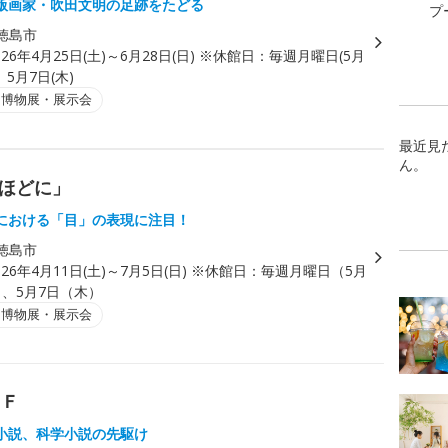
版画家・吹田文明の足跡をたどる
プ
徳島市
026年4月25日(土)～6月28日(日) ※休館日：毎週月曜日(5月
5月7日(木)
・博物展・展示会
最近見
ん。
口ほどに」
における「目」の表現に注目！
徳島市
026年4月11日(土)～7月5日(日) ※休館日：毎週月曜日（5月
）、5月7日（木）
・博物展・展示会
ＳＦ
小説、科学小説の先駆け