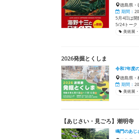
徳島県・
期間：
2
5月4日は開
5/24トー
美術展
2026発掘とくしま
令和7年度
徳島県・
期間：
2
美術展
【あじさい・見ごろ】潮明寺
鳴門のあじ