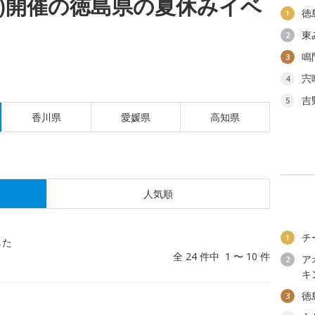
(金)開催の徳島県の夏休みイベ
徳
1
東
2
鳴
3
宍
4
吉
5
香川県
愛媛県
高知県
人気順
チ
1
した
全 24 件中 1 〜 10 件
ア
2
キ
徳
3