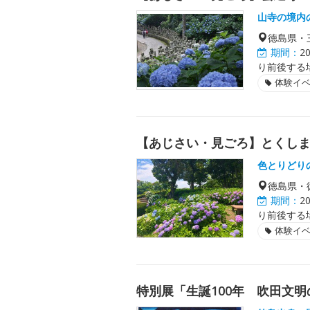
山寺の境内
徳島県・
期間：
2
り前後する
体験イ
【あじさい・見ごろ】とくし
色とりどり
徳島県・
期間：
2
り前後する
体験イ
特別展「生誕100年 吹田文明