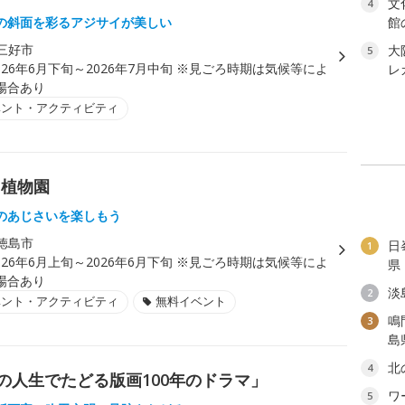
文
4
の斜面を彩るアジサイが美しい
館
三好市
大
5
026年6月下旬～2026年7月中旬 ※見ごろ時期は気候等によ
レ
場合あり
ベント・アクティビティ
ま植物園
のあじさいを楽しもう
徳島市
日
1
026年6月上旬～2026年6月下旬 ※見ごろ時期は気候等によ
県
場合あり
淡
2
ベント・アクティビティ
無料イベント
鳴
3
島
北
4
の人生でたどる版画100年のドラマ」
ワ
5