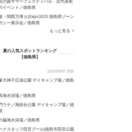
化の森サマーフェスティバル 近代美術
のイベント／徳島県
阪・関西万博 (c)Expo2025 徳島県ゾーン
ガシー展示会／徳島県
もっと見る
夏の人気スポットランキング
【徳島県】
2026/08/07 更新
峯大神子広域公園 デイキャンプ場／徳島
島海水浴場／徳島県
門ウチノ海総合公園 デイキャンプ場／徳
県
の脇海水浴場／徳島県
ークスタッフ田宮プール(徳島市田宮公園