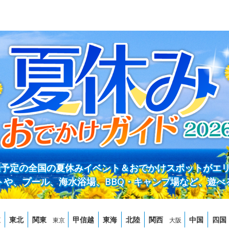
開催予定の全国の夏休みイベント＆おでかけスポットがエ
トや、プール、海水浴場、BBQ・キャンプ場など、遊べ
道
東北
関東
甲信越
東海
北陸
関西
中国
四国
東京
大阪