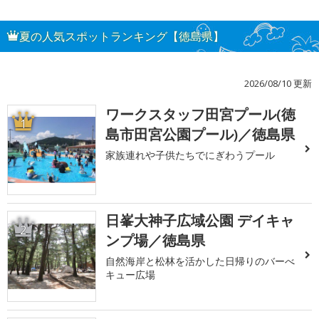
夏の人気スポットランキング【徳島県】
2026/08/10 更新
ワークスタッフ田宮プール(徳
1
島市田宮公園プール)／徳島県
家族連れや子供たちでにぎわうプール
日峯大神子広域公園 デイキャ
2
ンプ場／徳島県
自然海岸と松林を活かした日帰りのバーべ
キュー広場