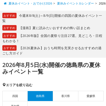
夏休みイベント・おでかけ2026
夏休みイベントカレンダー
20
今週末8/8(土)～8/9(日)開催の四国の夏休みイベント一
おすすめ
覧
【漫画】夏に読みたいおすすめの怖い話まとめ
おすすめ
【2026年版】全国の夏祭り注目27選。見どころ・日程
おすすめ
もわかる！
【2026夏休み】おうち時間を充実させるおすすめの過
おすすめ
ごし方ガイド
2026年8月5日(水)開催の徳島県の夏休
みイベント一覧
エリアを絞り込む
四国
徳島県
香川県
愛媛県