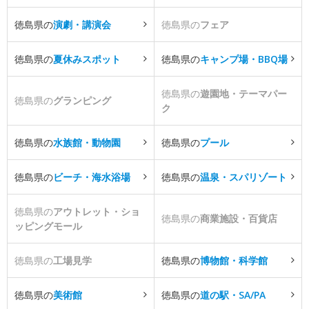
徳島県の
演劇・講演会
徳島県の
フェア
徳島県の
夏休みスポット
徳島県の
キャンプ場・BBQ場
徳島県の
遊園地・テーマパー
徳島県の
グランピング
ク
徳島県の
水族館・動物園
徳島県の
プール
徳島県の
ビーチ・海水浴場
徳島県の
温泉・スパリゾート
徳島県の
アウトレット・ショ
徳島県の
商業施設・百貨店
ッピングモール
徳島県の
工場見学
徳島県の
博物館・科学館
徳島県の
美術館
徳島県の
道の駅・SA/PA