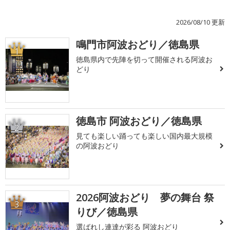
2026/08/10 更新
鳴門市阿波おどり／徳島県
1
徳島県内で先陣を切って開催される阿波お
どり
徳島市 阿波おどり／徳島県
2
見ても楽しい踊っても楽しい国内最大規模
の阿波おどり
2026阿波おどり 夢の舞台 祭
3
りび／徳島県
選ばれし連達が彩る 阿波おどり