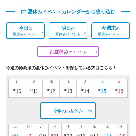
夏休みイベントカレンダーから絞り込む
今日
明日
今週末
の
の
の
夏休みイベント
夏休みイベント
夏休みイベント
お盆休み
の
イベント
今週の徳島県の夏休みイベントを探している方はこちら！
月
火
水
木
金
土
日
8/
8/
8/
8/
8/
8/
8/
10
11
12
13
14
15
16
今年のお盆休み
土
日
月
火
水
木
金
土
日
8/
8/
8/
8/
8/
8/
8/
8/
8/