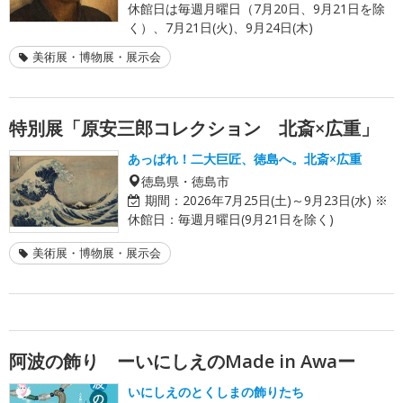
休館日は毎週月曜日（7月20日、9月21日を除
く）、7月21日(火)、9月24日(木)
美術展・博物展・展示会
特別展「原安三郎コレクション 北斎×広重」
あっぱれ！二大巨匠、徳島へ。北斎×広重
徳島県・徳島市
期間：
2026年7月25日(土)～9月23日(水) ※
休館日：毎週月曜日(9月21日を除く)
美術展・博物展・展示会
阿波の飾り ーいにしえのMade in Awaー
いにしえのとくしまの飾りたち