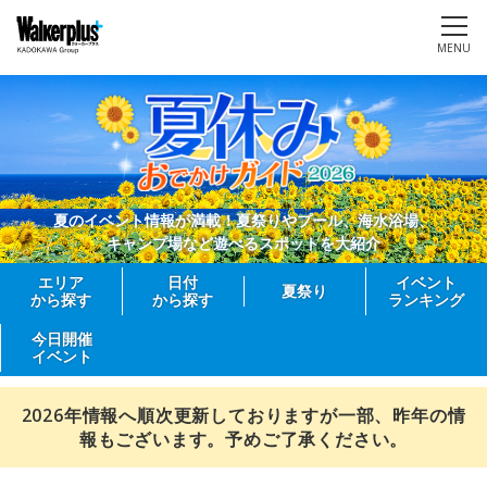
MENU
夏のイベント情報が満載！夏祭りやプール、海水浴場、
キャンプ場など遊べるスポットを大紹介
エリア
日付
イベント
夏祭り
から探す
から探す
ランキング
今日開催
イベント
2026年情報へ順次更新しておりますが一部、昨年の情
報もございます。予めご了承ください。