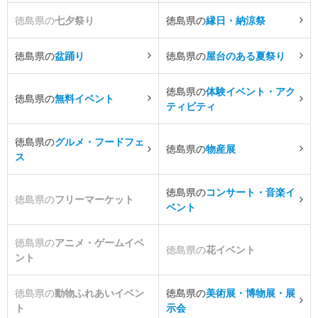
徳島県の
七夕祭り
徳島県の
縁日・納涼祭
徳島県の
盆踊り
徳島県の
屋台のある夏祭り
徳島県の
体験イベント・アク
徳島県の
無料イベント
ティビティ
徳島県の
グルメ・フードフェ
徳島県の
物産展
ス
徳島県の
コンサート・音楽イ
徳島県の
フリーマーケット
ベント
徳島県の
アニメ・ゲームイベ
徳島県の
花イベント
ント
徳島県の
動物ふれあいイベン
徳島県の
美術展・博物展・展
ト
示会