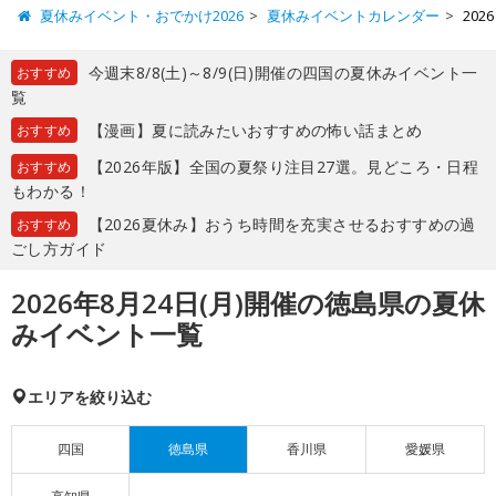
夏休みイベント・おでかけ2026
夏休みイベントカレンダー
20
今週末8/8(土)～8/9(日)開催の四国の夏休みイベント一
おすすめ
覧
【漫画】夏に読みたいおすすめの怖い話まとめ
おすすめ
【2026年版】全国の夏祭り注目27選。見どころ・日程
おすすめ
もわかる！
【2026夏休み】おうち時間を充実させるおすすめの過
おすすめ
ごし方ガイド
2026年8月24日(月)開催の徳島県の夏休
みイベント一覧
エリアを絞り込む
四国
徳島県
香川県
愛媛県