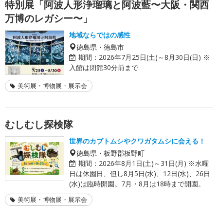
特別展「阿波人形浄瑠璃と阿波藍〜大阪・関西
万博のレガシー〜」
地域ならではの感性
徳島県・徳島市
期間：
2026年7月25日(土)～8月30日(日) ※
入館は閉館30分前まで
美術展・博物展・展示会
むしむし探検隊
世界のカブトムシやクワガタムシに会える！
徳島県・板野郡板野町
期間：
2026年8月1日(土)～31日(月) ※水曜
日は休園日、但し8月5日(水)、12日(水)、26日
(水)は臨時開園。7月・8月は18時まで開園。
美術展・博物展・展示会