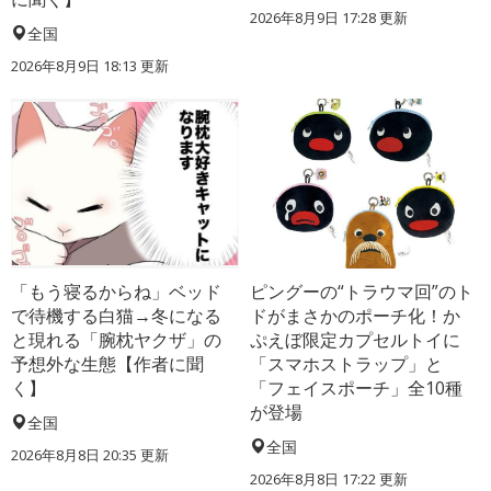
2026年8月9日 17:28
更新
全国
2026年8月9日 18:13
更新
「もう寝るからね」ベッド
ピングーの“トラウマ回”のト
で待機する白猫→冬になる
ドがまさかのポーチ化！か
と現れる「腕枕ヤクザ」の
ぷえぼ限定カプセルトイに
予想外な生態【作者に聞
「スマホストラップ」と
く】
「フェイスポーチ」全10種
が登場
全国
全国
2026年8月8日 20:35
更新
2026年8月8日 17:22
更新