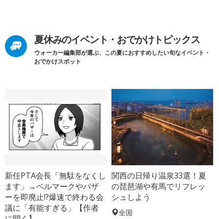
夏休みのイベント・おでかけトピックス
ウォーカー編集部が選ぶ、この夏におすすめしたい旬なイベント・
おでかけスポット
新任PTA会長「無駄をなくし
関西の日帰り温泉33選！夏
ます」→ベルマークやバザ
の琵琶湖や有馬でリフレッ
ーを即廃止!?爆速で終わる会
シュしよう
議に「有能すぎる」【作者
全国
に聞く】