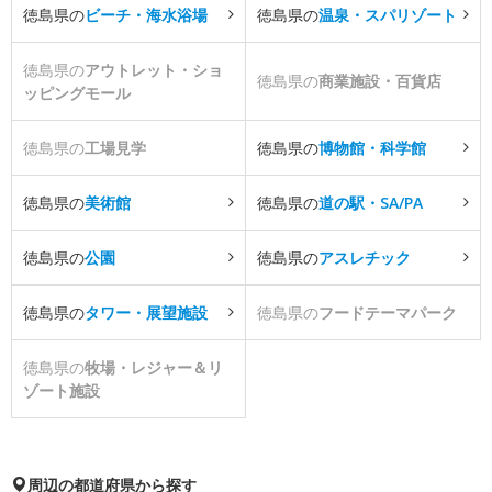
徳島県の
ビーチ・海水浴場
徳島県の
温泉・スパリゾート
徳島県の
アウトレット・ショ
徳島県の
商業施設・百貨店
ッピングモール
徳島県の
工場見学
徳島県の
博物館・科学館
徳島県の
美術館
徳島県の
道の駅・SA/PA
徳島県の
公園
徳島県の
アスレチック
徳島県の
タワー・展望施設
徳島県の
フードテーマパーク
徳島県の
牧場・レジャー＆リ
ゾート施設
周辺の都道府県から探す