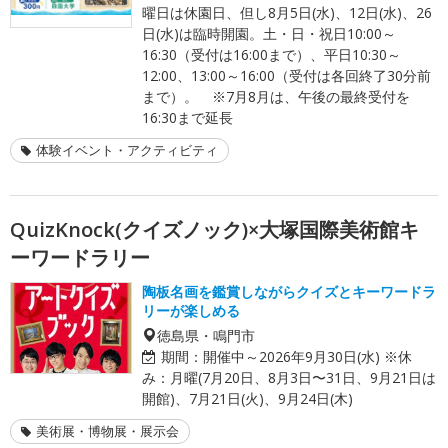
曜日は休園日、但し8月5日(水)、12日(水)、26
日(水)は臨時開園。土・日・祝日10:00～
16:30（受付は16:00まで）、平日10:30～
12:00、13:00～16:00（受付は各回終了30分前
まで）。 ※7月8月は、午後の最終受付を
16:30まで延長
体験イベント・アクティビティ
QuizKnock(クイズノック)×大塚国際美術館キ
ーワードラリー
陶板名画を鑑賞しながらクイズとキーワードラ
リーが楽しめる
徳島県・鳴門市
期間：
開催中～2026年9月30日(水) ※休
み：月曜(7月20日、8月3日〜31日、9月21日は
開館)、7月21日(火)、9月24日(木)
美術展・博物展・展示会