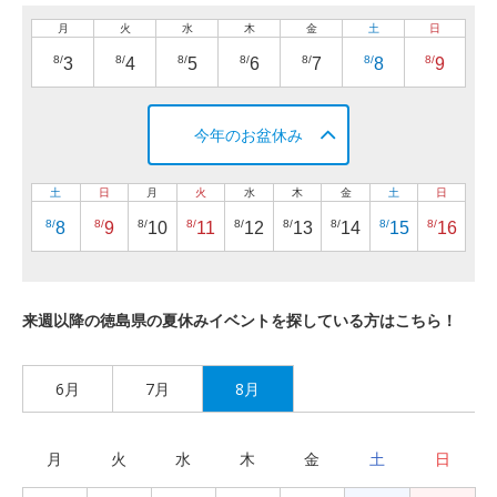
月
火
水
木
金
土
日
8/
8/
8/
8/
8/
8/
8/
3
4
5
6
7
8
9
今年のお盆休み
土
日
月
火
水
木
金
土
日
8/
8/
8/
8/
8/
8/
8/
8/
8/
8
9
10
11
12
13
14
15
16
来週以降の徳島県の夏休みイベントを探している方はこちら！
6月
7月
8月
月
火
水
木
金
土
日