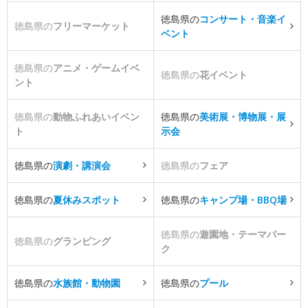
徳島県の
コンサート・音楽イ
徳島県の
フリーマーケット
ベント
徳島県の
アニメ・ゲームイベ
徳島県の
花イベント
ント
徳島県の
動物ふれあいイベン
徳島県の
美術展・博物展・展
ト
示会
徳島県の
演劇・講演会
徳島県の
フェア
徳島県の
夏休みスポット
徳島県の
キャンプ場・BBQ場
徳島県の
遊園地・テーマパー
徳島県の
グランピング
ク
徳島県の
水族館・動物園
徳島県の
プール