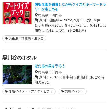
陶板名画を鑑賞しながらクイズとキーワードラ
リーが楽しめる
徳島県・鳴門市
期間：
開催中～2026年9月30日(水) ※休
み：月曜(7月20日、8月3日〜31日、9月21日は
開館)、7月21日(火)、9月24日(木)
美術展・博物展・展示会
黒川谷のホタル
ほたるの里を守ろう
徳島県・三好市
期間：
2026年6月中旬 ※開催日は見ごろ時
期の目安。
体験イベント・アクティビティ
無料イベント