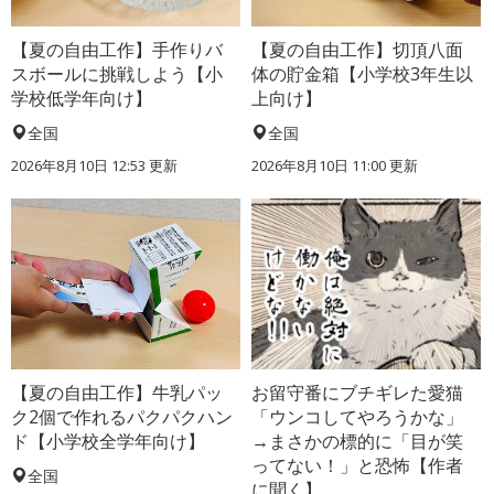
【夏の自由工作】手作りバ
【夏の自由工作】切頂八面
スボールに挑戦しよう【小
体の貯金箱【小学校3年生以
学校低学年向け】
上向け】
全国
全国
2026年8月10日 12:53
更新
2026年8月10日 11:00
更新
【夏の自由工作】牛乳パッ
お留守番にブチギレた愛猫
ク2個で作れるパクパクハン
「ウンコしてやろうかな」
ド【小学校全学年向け】
→まさかの標的に「目が笑
ってない！」と恐怖【作者
全国
に聞く】