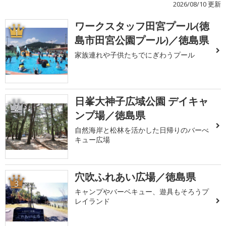
2026/08/10 更新
ワークスタッフ田宮プール(徳
1
島市田宮公園プール)／徳島県
家族連れや子供たちでにぎわうプール
日峯大神子広域公園 デイキャ
2
ンプ場／徳島県
自然海岸と松林を活かした日帰りのバーべ
キュー広場
穴吹ふれあい広場／徳島県
3
キャンプやバーベキュー、遊具もそろうプ
レイランド