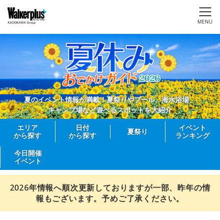
MENU
夏のイベント情報が満載！夏祭りやプール、海水浴場、
キャンプ場など遊べるスポットを大紹介
エリア
日付
イベント
夏祭り
から探す
から探す
ランキング
今日開催
イベント
2026年情報へ順次更新しておりますが一部、昨年の情
報もございます。予めご了承ください。