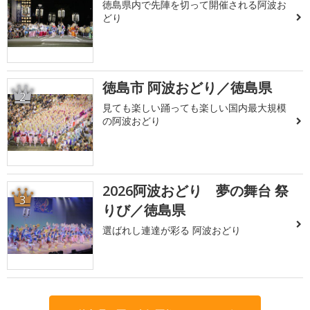
徳島県内で先陣を切って開催される阿波お
どり
徳島市 阿波おどり／徳島県
2
見ても楽しい踊っても楽しい国内最大規模
の阿波おどり
2026阿波おどり 夢の舞台 祭
3
りび／徳島県
選ばれし連達が彩る 阿波おどり