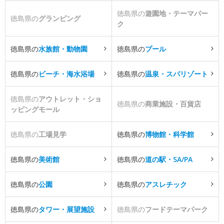
徳島県の
遊園地・テーマパー
徳島県の
グランピング
ク
徳島県の
水族館・動物園
徳島県の
プール
徳島県の
ビーチ・海水浴場
徳島県の
温泉・スパリゾート
徳島県の
アウトレット・ショ
徳島県の
商業施設・百貨店
ッピングモール
徳島県の
工場見学
徳島県の
博物館・科学館
徳島県の
美術館
徳島県の
道の駅・SA/PA
徳島県の
公園
徳島県の
アスレチック
徳島県の
タワー・展望施設
徳島県の
フードテーマパーク