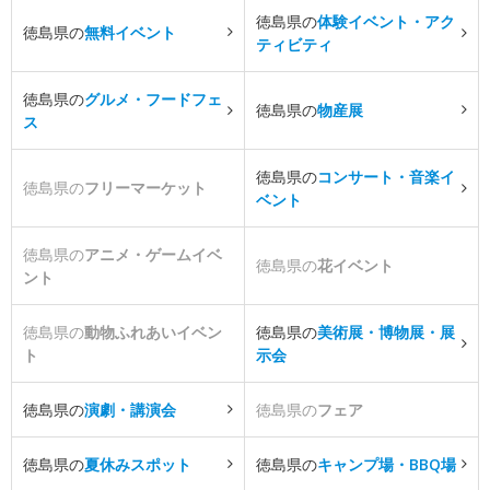
徳島県の
体験イベント・アク
徳島県の
無料イベント
ティビティ
徳島県の
グルメ・フードフェ
徳島県の
物産展
ス
徳島県の
コンサート・音楽イ
徳島県の
フリーマーケット
ベント
徳島県の
アニメ・ゲームイベ
徳島県の
花イベント
ント
徳島県の
動物ふれあいイベン
徳島県の
美術展・博物展・展
ト
示会
徳島県の
演劇・講演会
徳島県の
フェア
徳島県の
夏休みスポット
徳島県の
キャンプ場・BBQ場