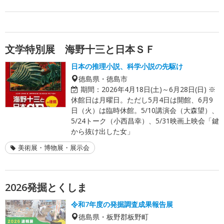
文学特別展 海野十三と日本ＳＦ
日本の推理小説、科学小説の先駆け
徳島県・徳島市
期間：
2026年4月18日(土)～6月28日(日) ※
休館日は月曜日。ただし5月4日は開館、6月9
日（火）は臨時休館。5/10講演会（大森望）、
5/24トーク（小西昌幸）、5/31映画上映会「鍵
から抜け出した女」
美術展・博物展・展示会
2026発掘とくしま
令和7年度の発掘調査成果報告展
徳島県・板野郡板野町