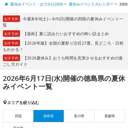
夏休みイベント・おでかけ2026
夏休みイベントカレンダー
20
今週末8/8(土)～8/9(日)開催の四国の夏休みイベント一
おすすめ
覧
【漫画】夏に読みたいおすすめの怖い話まとめ
おすすめ
【2026年版】全国の夏祭り注目27選。見どころ・日程
おすすめ
もわかる！
【2026夏休み】おうち時間を充実させるおすすめの過
おすすめ
ごし方ガイド
2026年6月17日(水)開催の徳島県の夏休
みイベント一覧
エリアを絞り込む
四国
徳島県
香川県
愛媛県