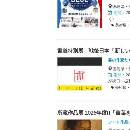
徳島県・
期間：
2
く）
美術展
書道特別展 戦後日本「新し
書の作家た
徳島県・
期間：
2
が祝日・振
美術展
所蔵作品展 2026年度II「言
アート作品