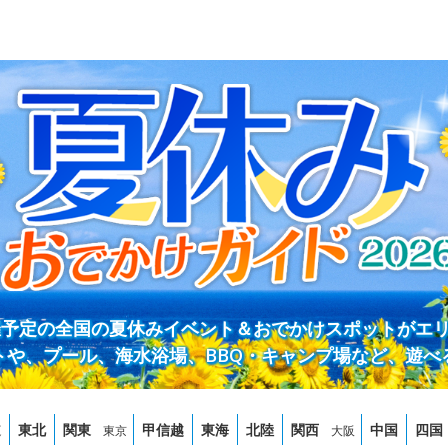
開催予定の全国の夏休みイベント＆おでかけスポットがエ
トや、プール、海水浴場、BBQ・キャンプ場など、遊べ
道
東北
関東
甲信越
東海
北陸
関西
中国
四国
東京
大阪