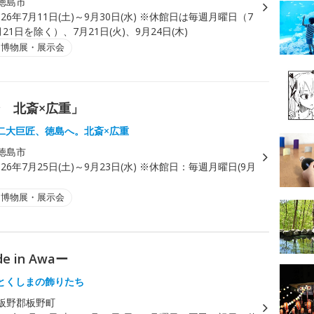
徳島市
026年7月11日(土)～9月30日(水) ※休館日は毎週月曜日（7
21日を除く）、7月21日(火)、9月24日(木)
・博物展・展示会
 北斎×広重」
二大巨匠、徳島へ。北斎×広重
徳島市
026年7月25日(土)～9月23日(水) ※休館日：毎週月曜日(9月
)
・博物展・展示会
in Awaー
とくしまの飾りたち
板野郡板野町