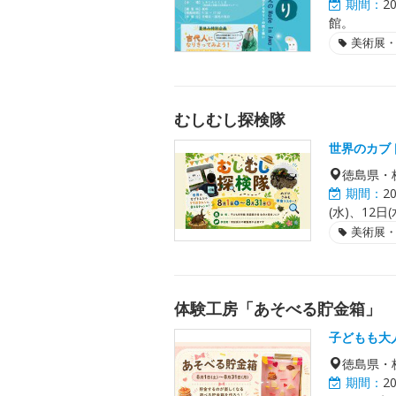
期間：
2
館。
美術展
むしむし探検隊
世界のカブ
徳島県・
期間：
2
(水)、12
美術展
体験工房「あそべる貯金箱」
子どもも大
徳島県・
期間：
2