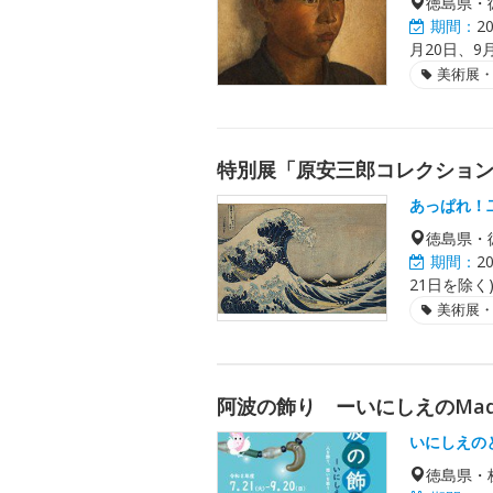
徳島県・
期間：
2
月20日、9月
美術展
特別展「原安三郎コレクション
あっぱれ！
徳島県・
期間：
2
21日を除く
美術展
阿波の飾り ーいにしえのMade 
いにしえの
徳島県・