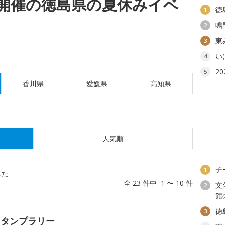
(木)開催の徳島県の夏休みイベ
徳
1
鳴
2
東
3
い
4
2
5
香川県
愛媛県
高知県
人気順
チ
1
した
全 23 件中 1 〜 10 件
文
2
館
徳
3
スタンプラリー