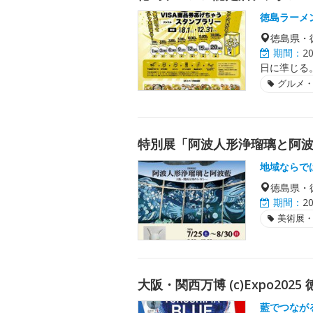
徳島ラーメ
徳島県・
期間：
2
日に準じる
グルメ
特別展「阿波人形浄瑠璃と阿
地域ならで
徳島県・
期間：
2
美術展
大阪・関西万博 (c)Expo20
藍でつなが