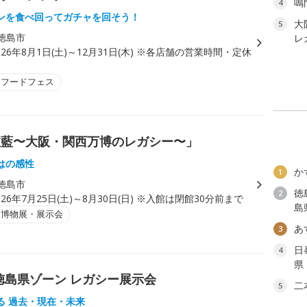
鳴
4
ンを食べ回ってガチャを回そう！
大
5
徳島市
レ
026年8月1日(土)～12月31日(木) ※各店舗の営業時間・定休
。
・フードフェス
波藍〜大阪・関西万博のレガシー〜」
はの感性
か
1
徳島市
徳
2
026年7月25日(土)～8月30日(日) ※入館は閉館30分前まで
島
・博物展・展示会
あ
3
日
4
県
25 徳島県ゾーン レガシー展示会
二
5
る 過去・現在・未来