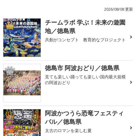
2026/08/08 更新
チームラボ 学ぶ！未来の遊園
1
地／徳島県
共創がコンセプト 教育的なプロジェクト
徳島市 阿波おどり／徳島県
2
見ても楽しい踊っても楽しい国内最大規模
の阿波おどり
阿波かつうら恐竜フェスティ
3
バル／徳島県
太古のロマンを楽しむ夏