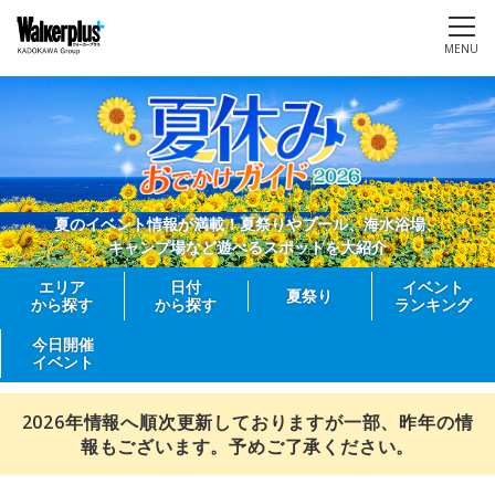
MENU
夏のイベント情報が満載！夏祭りやプール、海水浴場、
キャンプ場など遊べるスポットを大紹介
エリア
日付
イベント
夏祭り
から探す
から探す
ランキング
今日開催
イベント
2026年情報へ順次更新しておりますが一部、昨年の情
報もございます。予めご了承ください。