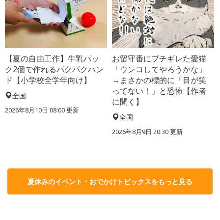
【夏の自由工作】牛乳パッ
お留守番にブチギレた愛猫
ク2個で作れるパクパクハン
「ウンコしてやろうかな」
ド【小学校全学年向け】
→まさかの標的に「目が笑
ってない！」と恐怖【作者
全国
に聞く】
2026年8月10日 08:00
更新
全国
2026年8月9日 20:30
更新
夏休みのイベント・おでかけトピックスをもっと見る