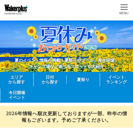
MENU
夏のイベント情報が満載！夏祭りやプール、海水浴場、
キャンプ場など遊べるスポットを大紹介
エリア
日付
イベント
夏祭り
から探す
から探す
ランキング
今日開催
イベント
2026年情報へ順次更新しておりますが一部、昨年の情
報もございます。予めご了承ください。