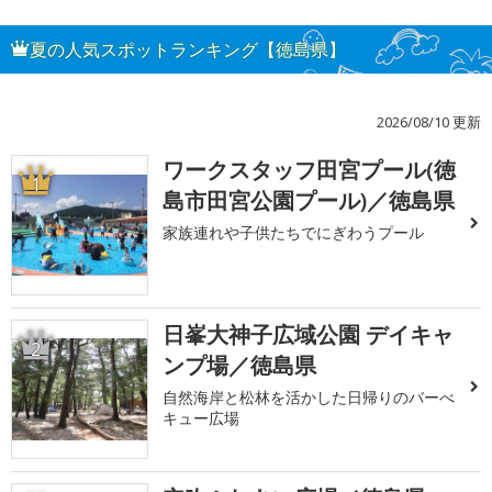
夏の人気スポットランキング【徳島県】
2026/08/10 更新
ワークスタッフ田宮プール(徳
1
島市田宮公園プール)／徳島県
家族連れや子供たちでにぎわうプール
日峯大神子広域公園 デイキャ
2
ンプ場／徳島県
自然海岸と松林を活かした日帰りのバーべ
キュー広場