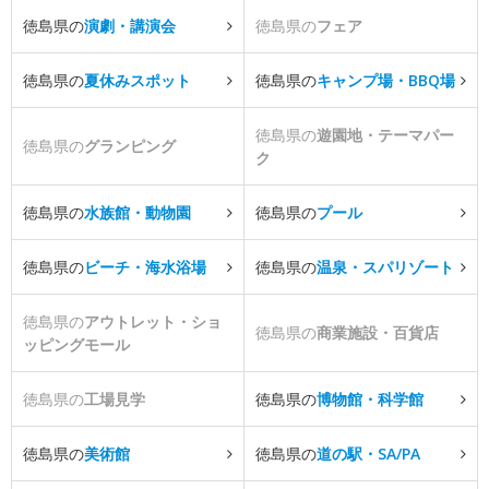
徳島県の
演劇・講演会
徳島県の
フェア
徳島県の
夏休みスポット
徳島県の
キャンプ場・BBQ場
徳島県の
遊園地・テーマパー
徳島県の
グランピング
ク
徳島県の
水族館・動物園
徳島県の
プール
徳島県の
ビーチ・海水浴場
徳島県の
温泉・スパリゾート
徳島県の
アウトレット・ショ
徳島県の
商業施設・百貨店
ッピングモール
徳島県の
工場見学
徳島県の
博物館・科学館
徳島県の
美術館
徳島県の
道の駅・SA/PA