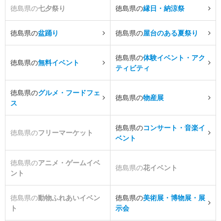
徳島県の
七夕祭り
徳島県の
縁日・納涼祭
徳島県の
盆踊り
徳島県の
屋台のある夏祭り
徳島県の
体験イベント・アク
徳島県の
無料イベント
ティビティ
徳島県の
グルメ・フードフェ
徳島県の
物産展
ス
徳島県の
コンサート・音楽イ
徳島県の
フリーマーケット
ベント
徳島県の
アニメ・ゲームイベ
徳島県の
花イベント
ント
徳島県の
動物ふれあいイベン
徳島県の
美術展・博物展・展
ト
示会