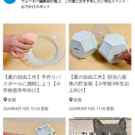
ウォーカー編集部が選ぶ、この夏におすすめしたい旬なイベント・
おでかけスポット
【夏の自由工作】手作りバ
【夏の自由工作】切頂八面
スボールに挑戦しよう【小
体の貯金箱【小学校3年生以
学校低学年向け】
上向け】
全国
全国
2026年8月10日 15:26
更新
2026年8月10日 11:00
更新