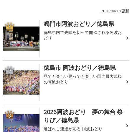
2026/08/10 更新
鳴門市阿波おどり／徳島県
1
徳島県内で先陣を切って開催される阿波お
どり
徳島市 阿波おどり／徳島県
2
見ても楽しい踊っても楽しい国内最大規模
の阿波おどり
2026阿波おどり 夢の舞台 祭
3
りび／徳島県
選ばれし連達が彩る 阿波おどり