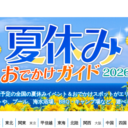
開催予定の全国の夏休みイベント＆おでかけスポットがエ
トや、プール、海水浴場、BBQ・キャンプ場など、遊べ
道
東北
関東
甲信越
東海
北陸
関西
中国
四国
東京
大阪