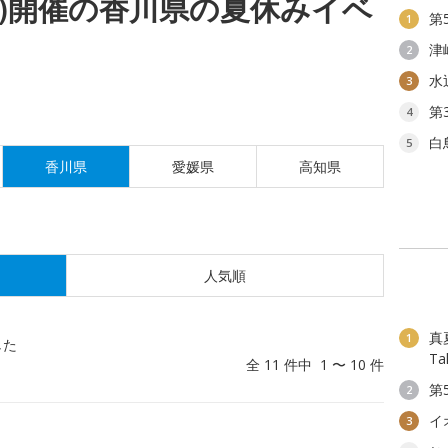
(金)開催の香川県の夏休みイベ
第
1
津
2
水
3
第
4
白
5
香川県
愛媛県
高知県
人気順
真夏
1
した
T
全 11 件中 1 〜 10 件
第
2
イ
3