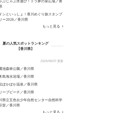
ゃぶじゃぶ水遊び！ドラ夢の泉広場／香
県
ドンといっしょ！香川めぐり旅スタンプ
リー2026／香川県
もっと見る
夏の人気スポットランキング
【香川県】
2026/08/07 更新
濃池森林公園／香川県
木島海水浴場／香川県
松ぽかぽか温泉／香川県
リーブビーチ／香川県
川県立五色台少年自然センター自然科学
示室／香川県
もっと見る