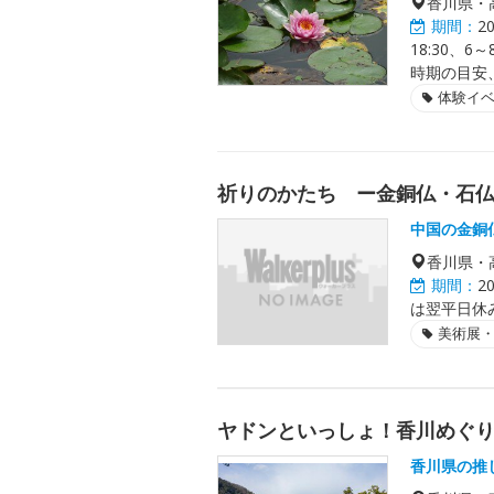
香川県・
期間：
2
18:30、6
時期の目安
体験イ
祈りのかたち ー金銅仏・石
中国の金銅
香川県・
期間：
2
は翌平日休
美術展
ヤドンといっしょ！香川めぐり
香川県の推