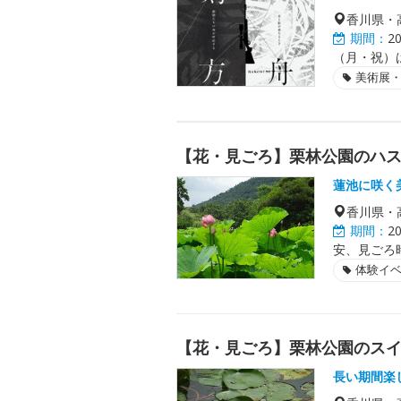
香川県・
期間：
2
（月・祝）は
美術展
【花・見ごろ】栗林公園のハ
蓮池に咲く
香川県・
期間：
2
安、見ごろ
体験イ
【花・見ごろ】栗林公園のス
長い期間楽