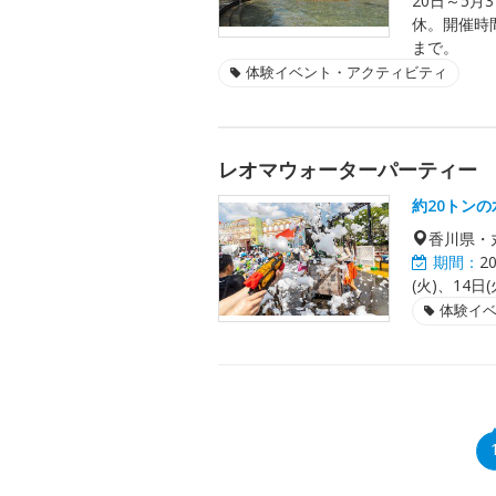
20日～5月
休。開催時間
まで。
体験イベント・アクティビティ
レオマウォーターパーティー
約20トン
香川県・
期間：
2
(火)、14
体験イ