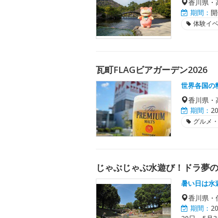
香川県・
期間：
開
体験イ
瓦町FLAGビアガーデン2026
世界各国の
香川県・
期間：
2
グルメ
じゃぶじゃぶ水遊び！ドラ夢
暑い日は水
香川県・
期間：
2