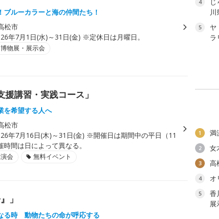
じ
4
！ブルーカラーと海の仲間たち！
川
高松市
ヤ
5
026年7月1日(水)～31日(金) ※定休日は月曜日。
ラ
・博物展・展示会
支援講習・実践コース」
業を希望する人へ
高松市
満
1
026年7月16日(木)～31日(金) ※開催日は期間中の平日（11
催時間は日によって異なる。
女
2
講演会
無料イベント
高
3
オ
4
香
5
舟』」
展
なる時 動物たちの命が呼応する