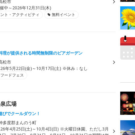
高松市
催中～2026年12月31日(木)
ベント・アクティビティ
無料イベント
料理が提供される時間無制限のビアガーデン
高松市
026年5月22日(金)～10月17日(土) ※休み：なし
・フードフェス
の泉広場
遊びでクールダウン！
仲多度郡まんのう町
026年4月25日(土)～10月4日(日) ※火曜日休園、ただし3月