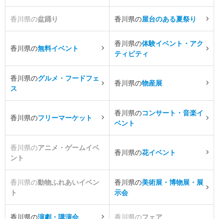
香川県の
盆踊り
香川県の
屋台のある夏祭り
香川県の
体験イベント・アク
香川県の
無料イベント
ティビティ
香川県の
グルメ・フードフェ
香川県の
物産展
ス
香川県の
コンサート・音楽イ
香川県の
フリーマーケット
ベント
香川県の
アニメ・ゲームイベ
香川県の
花イベント
ント
香川県の
動物ふれあいイベン
香川県の
美術展・博物展・展
ト
示会
香川県の
演劇・講演会
香川県の
フェア