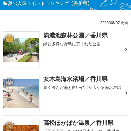
夏の人気スポットランキング【香川県】
2026/08/07 更新
満濃池森林公園／香川県
1
緑と多様な野鳥に恵まれた公園
女木島海水浴場／香川県
2
青く澄んだ海と白い砂浜が広がる海水浴場
高松ぽかぽか温泉／香川県
3