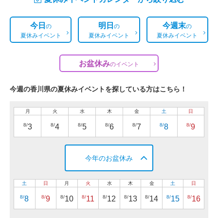
今日
明日
今週末
の
の
の
夏休みイベント
夏休みイベント
夏休みイベント
お盆休み
の
イベント
今週の香川県の夏休みイベントを探している方はこちら！
月
火
水
木
金
土
日
8/
8/
8/
8/
8/
8/
8/
3
4
5
6
7
8
9
今年のお盆休み
土
日
月
火
水
木
金
土
日
8/
8/
8/
8/
8/
8/
8/
8/
8/
8
9
10
11
12
13
14
15
16