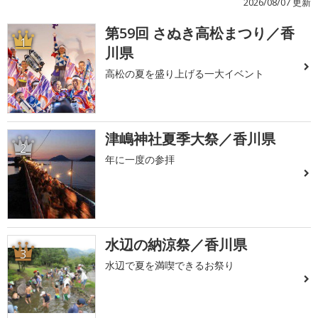
2026/08/07 更新
第59回 さぬき高松まつり／香
1
川県
高松の夏を盛り上げる一大イベント
津嶋神社夏季大祭／香川県
2
年に一度の参拝
水辺の納涼祭／香川県
3
水辺で夏を満喫できるお祭り