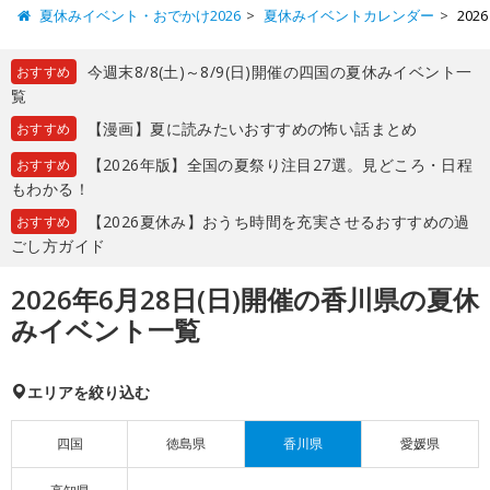
夏休みイベント・おでかけ2026
夏休みイベントカレンダー
20
今週末8/8(土)～8/9(日)開催の四国の夏休みイベント一
おすすめ
覧
【漫画】夏に読みたいおすすめの怖い話まとめ
おすすめ
【2026年版】全国の夏祭り注目27選。見どころ・日程
おすすめ
もわかる！
【2026夏休み】おうち時間を充実させるおすすめの過
おすすめ
ごし方ガイド
2026年6月28日(日)開催の香川県の夏休
みイベント一覧
エリアを絞り込む
四国
徳島県
香川県
愛媛県