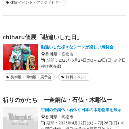
体験イベント・アクティビティ
chiharu個展「勘違いした日」
勘違いした様々なシーンが楽しい展覧会
香川県・高松市
期間：
2026年6月24日(水)～28日(日) ※全日
程作家在廊
美術展・博物展・展示会
無料イベント
祈りのかたち ー金銅仏・石仏・木彫仏ー
中国の金銅仏・石仏や日本の木彫物等を展示
香川県・高松市
期間：
2026年4月22日(水)～7月26日(日) ※
火曜日休館（祝日の場合は翌平日休み）