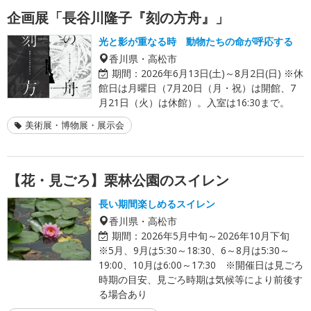
企画展「長谷川隆子『刻の方舟』」
光と影が重なる時 動物たちの命が呼応する
香川県・高松市
期間：
2026年6月13日(土)～8月2日(日) ※休
館日は月曜日（7月20日（月・祝）は開館、7
月21日（火）は休館）。入室は16:30まで。
美術展・博物展・展示会
【花・見ごろ】栗林公園のスイレン
長い期間楽しめるスイレン
香川県・高松市
期間：
2026年5月中旬～2026年10月下旬
※5月、9月は5:30～18:30、6～8月は5:30～
19:00、10月は6:00～17:30 ※開催日は見ごろ
時期の目安、見ごろ時期は気候等により前後す
る場合あり