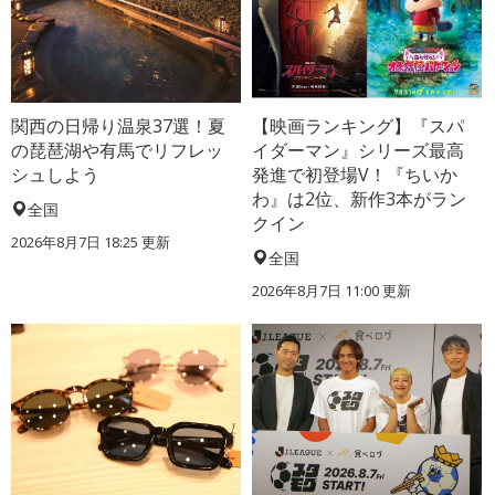
関西の日帰り温泉37選！夏
【映画ランキング】『スパ
の琵琶湖や有馬でリフレッ
イダーマン』シリーズ最高
シュしよう
発進で初登場V！『ちいか
わ』は2位、新作3本がラン
全国
クイン
2026年8月7日 18:25
更新
全国
2026年8月7日 11:00
更新