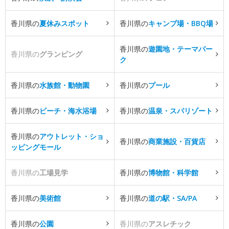
香川県の
夏休みスポット
香川県の
キャンプ場・BBQ場
香川県の
遊園地・テーマパー
香川県の
グランピング
ク
香川県の
水族館・動物園
香川県の
プール
香川県の
ビーチ・海水浴場
香川県の
温泉・スパリゾート
香川県の
アウトレット・ショ
香川県の
商業施設・百貨店
ッピングモール
香川県の
工場見学
香川県の
博物館・科学館
香川県の
美術館
香川県の
道の駅・SA/PA
香川県の
公園
香川県の
アスレチック