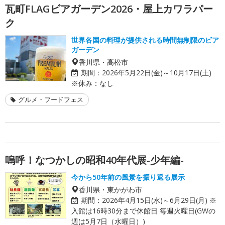
瓦町FLAGビアガーデン2026・屋上カワラパー
ク
世界各国の料理が提供される時間無制限のビア
ガーデン
香川県・高松市
期間：
2026年5月22日(金)～10月17日(土)
※休み：なし
グルメ・フードフェス
嗚呼！なつかしの昭和40年代展-少年編-
今から50年前の風景を振り返る展示
香川県・東かがわ市
期間：
2026年4月15日(水)～6月29日(月) ※
入館は16時30分まで休館日 毎週火曜日(GWの
週は5月7日（水曜日）)