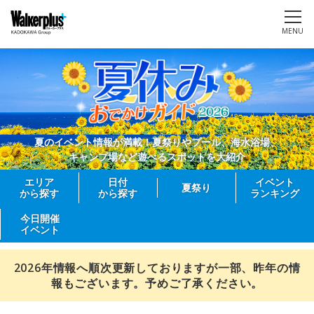
MENU
夏のイベント情報が満載！夏祭りやプール、海水浴場、
キャンプ場など遊べるスポットを大紹介
エリア
日付
イベント
夏祭り
から探す
から探す
ランキング
今日開催
イベント
2026年情報へ順次更新しておりますが一部、昨年の情
報もございます。予めご了承ください。