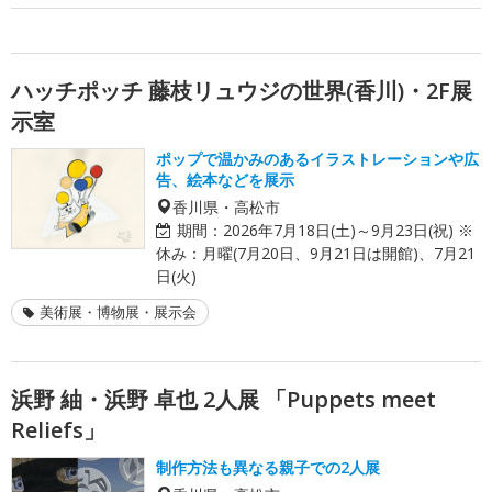
ハッチポッチ 藤枝リュウジの世界(香川)・2F展
示室
ポップで温かみのあるイラストレーションや広
告、絵本などを展示
香川県・高松市
期間：
2026年7月18日(土)～9月23日(祝) ※
休み：月曜(7月20日、9月21日は開館)、7月21
日(火)
美術展・博物展・展示会
浜野 紬・浜野 卓也 2人展 「Puppets meet
Reliefs」
制作方法も異なる親子での2人展