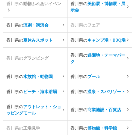
香川県の
動物ふれあいイベン
香川県の
美術展・博物展・展
ト
示会
香川県の
演劇・講演会
香川県の
フェア
香川県の
夏休みスポット
香川県の
キャンプ場・BBQ場
香川県の
遊園地・テーマパー
香川県の
グランピング
ク
香川県の
水族館・動物園
香川県の
プール
香川県の
ビーチ・海水浴場
香川県の
温泉・スパリゾート
香川県の
アウトレット・ショ
香川県の
商業施設・百貨店
ッピングモール
香川県の
工場見学
香川県の
博物館・科学館