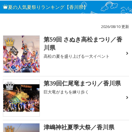
夏の人気夏祭りランキング【香川県】
2026/08/10 更新
第59回 さぬき高松まつり／香
1
川県
高松の夏を盛り上げる一大イベント
第39回仁尾竜まつり／香川県
2
巨大竜がまちを練り歩く
津嶋神社夏季大祭／香川県
3