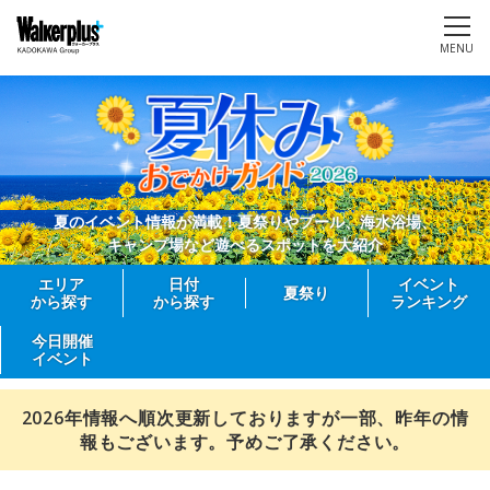
MENU
夏のイベント情報が満載！夏祭りやプール、海水浴場、
キャンプ場など遊べるスポットを大紹介
エリア
日付
イベント
夏祭り
から探す
から探す
ランキング
今日開催
イベント
2026年情報へ順次更新しておりますが一部、昨年の情
報もございます。予めご了承ください。