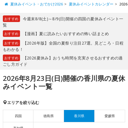
夏休みイベント・おでかけ2026
夏休みイベントカレンダー
20
今週末8/8(土)～8/9(日)開催の四国の夏休みイベント一
おすすめ
覧
【漫画】夏に読みたいおすすめの怖い話まとめ
おすすめ
【2026年版】全国の夏祭り注目27選。見どころ・日程
おすすめ
もわかる！
【2026夏休み】おうち時間を充実させるおすすめの過
おすすめ
ごし方ガイド
2026年8月23日(日)開催の香川県の夏休
みイベント一覧
エリアを絞り込む
四国
徳島県
香川県
愛媛県