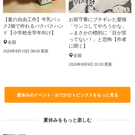
【夏の自由工作】牛乳パッ
お留守番にブチギレた愛猫
ク2個で作れるパクパクハン
「ウンコしてやろうかな」
ド【小学校全学年向け】
→まさかの標的に「目が笑
ってない！」と恐怖【作者
全国
に聞く】
2026年8月10日 08:00
更新
全国
2026年8月9日 20:30
更新
夏休みのイベント・おでかけトピックスをもっと見る
夏休みをもっと楽しむ