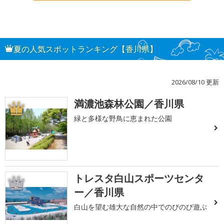
夏の人気スポットランキング【香川県】
2026/08/10 更新
満濃池森林公園／香川県
1
緑と多様な野鳥に恵まれた公園
トレスタ白山スポーツセンタ
2
ー／香川県
白山を望む雄大な自然の中でのびのび遊ぶ