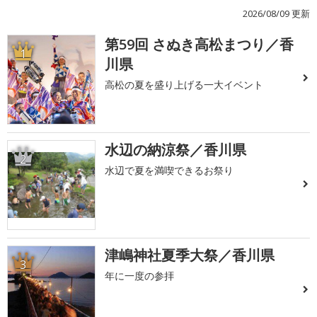
2026/08/09 更新
第59回 さぬき高松まつり／香
1
川県
高松の夏を盛り上げる一大イベント
水辺の納涼祭／香川県
2
水辺で夏を満喫できるお祭り
津嶋神社夏季大祭／香川県
3
年に一度の参拝