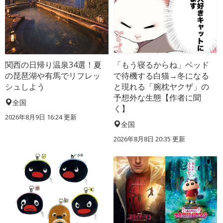
関西の日帰り温泉34選！夏
「もう寝るからね」ベッド
の琵琶湖や有馬でリフレッ
で待機する白猫→冬になる
シュしよう
と現れる「腕枕ヤクザ」の
予想外な生態【作者に聞
全国
く】
2026年8月9日 16:24
更新
全国
2026年8月8日 20:35
更新