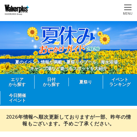
MENU
夏のイベント情報が満載！夏祭りやプール、海水浴場、
キャンプ場など遊べるスポットを大紹介
エリア
日付
イベント
夏祭り
から探す
から探す
ランキング
今日開催
イベント
2026年情報へ順次更新しておりますが一部、昨年の情
報もございます。予めご了承ください。