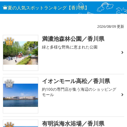
夏の人気スポットランキング【香川県】
2026/08/09 更新
満濃池森林公園／香川県
1
緑と多様な野鳥に恵まれた公園
イオンモール高松／香川県
2
約100の専門店が集う海辺のショッピング
モール
有明浜海水浴場／香川県