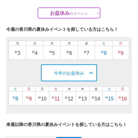
お盆休み
の
イベント
今週の香川県の夏休みイベントを探している方はこちら！
月
火
水
木
金
土
日
8/
8/
8/
8/
8/
8/
8/
3
4
5
6
7
8
9
今年のお盆休み
土
日
月
火
水
木
金
土
日
8/
8/
8/
8/
8/
8/
8/
8/
8/
8
9
10
11
12
13
14
15
16
来週以降の香川県の夏休みイベントを探している方はこちら！