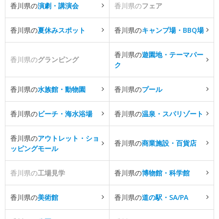
香川県の
演劇・講演会
香川県の
フェア
香川県の
夏休みスポット
香川県の
キャンプ場・BBQ場
香川県の
遊園地・テーマパー
香川県の
グランピング
ク
香川県の
水族館・動物園
香川県の
プール
香川県の
ビーチ・海水浴場
香川県の
温泉・スパリゾート
香川県の
アウトレット・ショ
香川県の
商業施設・百貨店
ッピングモール
香川県の
工場見学
香川県の
博物館・科学館
香川県の
美術館
香川県の
道の駅・SA/PA