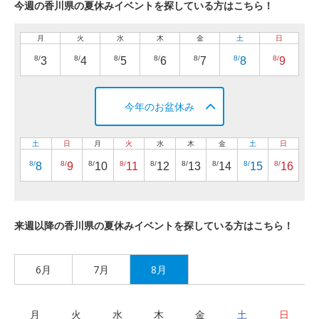
今週の香川県の夏休みイベントを探している方はこちら！
月
火
水
木
金
土
日
8/
8/
8/
8/
8/
8/
8/
3
4
5
6
7
8
9
今年のお盆休み
土
日
月
火
水
木
金
土
日
8/
8/
8/
8/
8/
8/
8/
8/
8/
8
9
10
11
12
13
14
15
16
来週以降の香川県の夏休みイベントを探している方はこちら！
6月
7月
8月
月
火
水
木
金
土
日