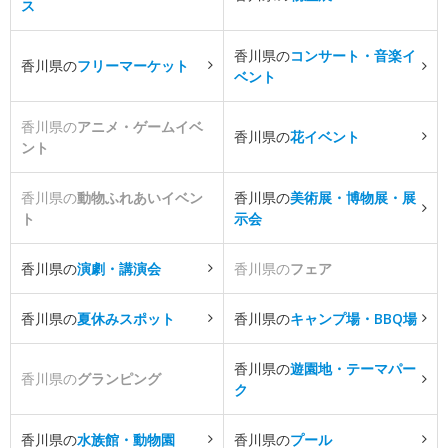
ス
香川県の
コンサート・音楽イ
香川県の
フリーマーケット
ベント
香川県の
アニメ・ゲームイベ
香川県の
花イベント
ント
香川県の
動物ふれあいイベン
香川県の
美術展・博物展・展
ト
示会
香川県の
演劇・講演会
香川県の
フェア
香川県の
夏休みスポット
香川県の
キャンプ場・BBQ場
香川県の
遊園地・テーマパー
香川県の
グランピング
ク
香川県の
水族館・動物園
香川県の
プール