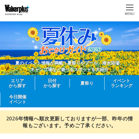
MENU
夏のイベント情報が満載！夏祭りやプール、海水浴場、
キャンプ場など遊べるスポットを大紹介
エリア
日付
イベント
夏祭り
から探す
から探す
ランキング
今日開催
イベント
2026年情報へ順次更新しておりますが一部、昨年の情
報もございます。予めご了承ください。