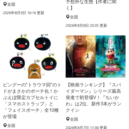
予想外な生態【作者に聞
全国
く】
2026年8月9日 16:16
更新
全国
2026年8月8日 20:35
更新
ピングーの“トラウマ回”のト
【映画ランキング】『スパ
ドがまさかのポーチ化！か
イダーマン』シリーズ最高
ぷえぼ限定カプセルトイに
発進で初登場V！『ちいか
「スマホストラップ」と
わ』は2位、新作3本がラン
「フェイスポーチ」全10種
クイン
が登場
全国
全国
2026年8月7日 11:00
更新