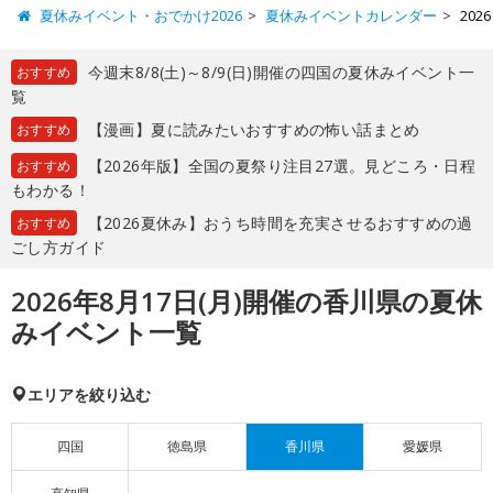
夏休みイベント・おでかけ2026
夏休みイベントカレンダー
20
今週末8/8(土)～8/9(日)開催の四国の夏休みイベント一
おすすめ
覧
【漫画】夏に読みたいおすすめの怖い話まとめ
おすすめ
【2026年版】全国の夏祭り注目27選。見どころ・日程
おすすめ
もわかる！
【2026夏休み】おうち時間を充実させるおすすめの過
おすすめ
ごし方ガイド
2026年8月17日(月)開催の香川県の夏休
みイベント一覧
エリアを絞り込む
四国
徳島県
香川県
愛媛県