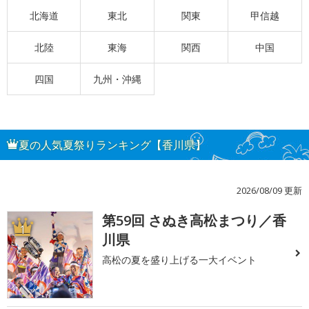
北海道
東北
関東
甲信越
北陸
東海
関西
中国
四国
九州・沖縄
夏の人気夏祭りランキング【香川県】
2026/08/09 更新
第59回 さぬき高松まつり／香
1
川県
高松の夏を盛り上げる一大イベント