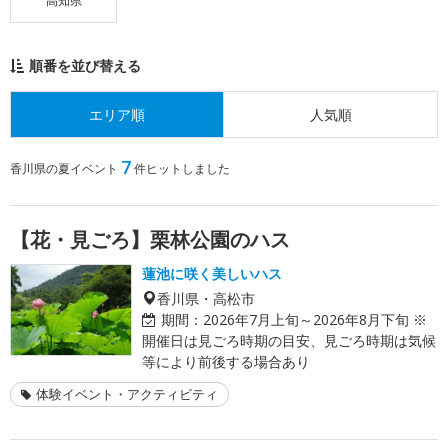
高知県
順番を並び替える
エリア順
人気順
7
香川県の夏イベント
件ヒットしました
【花・見ごろ】栗林公園のハス
蓮池に咲く美しいハス
香川県・高松市
期間：
2026年7月上旬～2026年8月下旬 ※
開催日は見ごろ時期の目安、見ごろ時期は気候
等により前後する場合あり
体験イベント・アクティビティ