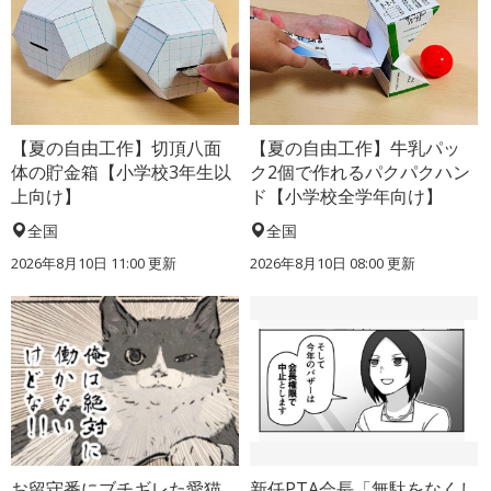
【夏の自由工作】切頂八面
【夏の自由工作】牛乳パッ
体の貯金箱【小学校3年生以
ク2個で作れるパクパクハン
上向け】
ド【小学校全学年向け】
全国
全国
2026年8月10日 11:00
更新
2026年8月10日 08:00
更新
お留守番にブチギレた愛猫
新任PTA会長「無駄をなくし