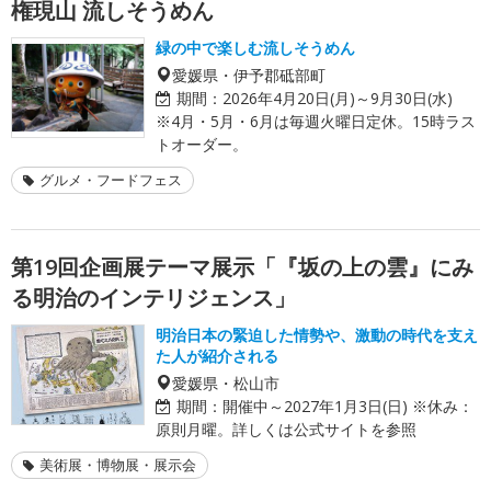
権現山 流しそうめん
緑の中で楽しむ流しそうめん
愛媛県・伊予郡砥部町
期間：
2026年4月20日(月)～9月30日(水)
※4月・5月・6月は毎週火曜日定休。15時ラス
トオーダー。
グルメ・フードフェス
第19回企画展テーマ展示「『坂の上の雲』にみ
る明治のインテリジェンス」
明治日本の緊迫した情勢や、激動の時代を支え
た人が紹介される
愛媛県・松山市
期間：
開催中～2027年1月3日(日) ※休み：
原則月曜。詳しくは公式サイトを参照
美術展・博物展・展示会