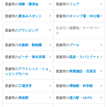
愛媛県の
演劇・講演会
愛媛県の
フェア
愛媛県の
夏休みスポット
愛媛県の
キャンプ場・BBQ場
愛媛県の
遊園地・テーマパー
愛媛県の
グランピング
ク
愛媛県の
水族館・動物園
愛媛県の
プール
愛媛県の
ビーチ・海水浴場
愛媛県の
温泉・スパリゾート
愛媛県の
アウトレット・ショ
愛媛県の
商業施設・百貨店
ッピングモール
愛媛県の
工場見学
愛媛県の
博物館・科学館
愛媛県の
美術館
愛媛県の
道の駅・SA/PA