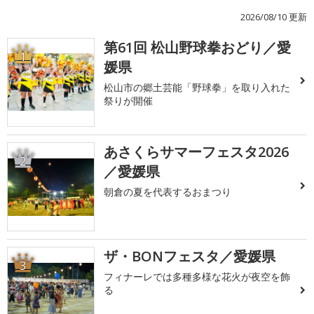
2026/08/10 更新
第61回 松山野球拳おどり／愛
1
媛県
松山市の郷土芸能「野球拳」を取り入れた
祭りが開催
あさくらサマーフェスタ2026
2
／愛媛県
朝倉の夏を代表するおまつり
ザ・BONフェスタ／愛媛県
3
フィナーレでは多種多様な花火が夜空を飾
る