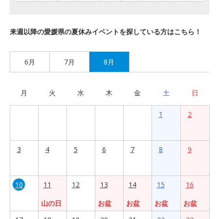
来週以降の愛媛県の夏休みイベントを探している方はこちら！
6月
7月
8月
月
火
水
木
金
土
日
1
2
3
4
5
6
7
8
9
10
11
12
13
14
15
16
山の日
お盆
お盆
お盆
お盆