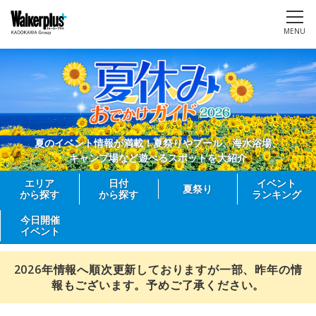
MENU
夏のイベント情報が満載！夏祭りやプール、海水浴場、
キャンプ場など遊べるスポットを大紹介
エリア
日付
イベント
夏祭り
から探す
から探す
ランキング
今日開催
イベント
2026年情報へ順次更新しておりますが一部、昨年の情
報もございます。予めご了承ください。