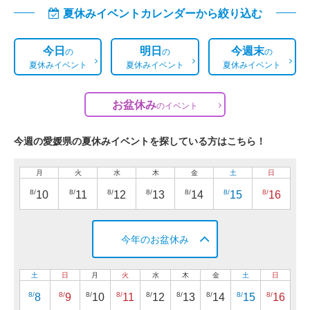
夏休みイベントカレンダーから絞り込む
今日
明日
今週末
の
の
の
夏休みイベント
夏休みイベント
夏休みイベント
お盆休み
の
イベント
今週の愛媛県の夏休みイベントを探している方はこちら！
月
火
水
木
金
土
日
8/
8/
8/
8/
8/
8/
8/
10
11
12
13
14
15
16
今年のお盆休み
土
日
月
火
水
木
金
土
日
8/
8/
8/
8/
8/
8/
8/
8/
8/
8
9
10
11
12
13
14
15
16