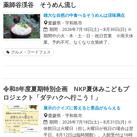
薬師谷渓谷 そうめん流し
雄大な自然の中食べるそうめんは涼味満点
愛媛県・宇和島市
期間：
2026年7月18日(土)～8月30日(日) ※
期間中の火・木・土・日・祝日営業 ※雨天休
業。予約不可。なくなり次第終了。
グルメ・フードフェス
令和8年度夏期特別企画 NKP夏休みこどもプ
ロジェクト「ダテハクへ行こう！」
展示のクイズに答えると景品がもらえる
愛媛県・宇和島市
期間：
2026年7月18日(土)～8月31日(月) ※
休館日は火曜日（但し火曜日が祝日の場合は翌
平日。8月12日は臨時開館）。入館受付は16時