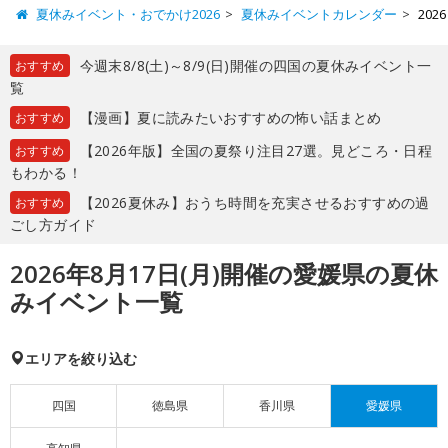
夏休みイベント・おでかけ2026
夏休みイベントカレンダー
20
今週末8/8(土)～8/9(日)開催の四国の夏休みイベント一
おすすめ
覧
【漫画】夏に読みたいおすすめの怖い話まとめ
おすすめ
【2026年版】全国の夏祭り注目27選。見どころ・日程
おすすめ
もわかる！
【2026夏休み】おうち時間を充実させるおすすめの過
おすすめ
ごし方ガイド
2026年8月17日(月)開催の愛媛県の夏休
みイベント一覧
エリアを絞り込む
四国
徳島県
香川県
愛媛県