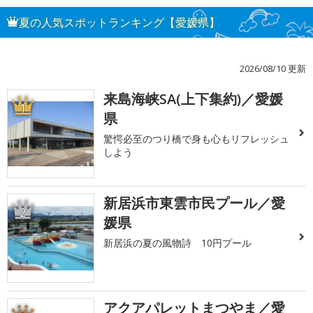
夏の人気スポットランキング【愛媛県】
2026/08/10 更新
来島海峡SA(上下集約)／愛媛
1
県
驚愕必至のつり橋で身も心もリフレッシュ
しよう
新居浜市東雲市民プール／愛
2
媛県
新居浜の夏の風物詩 10円プール
アクアパレットまつやま／愛