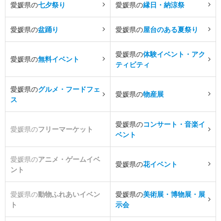
愛媛県の
七夕祭り
愛媛県の
縁日・納涼祭
愛媛県の
盆踊り
愛媛県の
屋台のある夏祭り
愛媛県の
体験イベント・アク
愛媛県の
無料イベント
ティビティ
愛媛県の
グルメ・フードフェ
愛媛県の
物産展
ス
愛媛県の
コンサート・音楽イ
愛媛県の
フリーマーケット
ベント
愛媛県の
アニメ・ゲームイベ
愛媛県の
花イベント
ント
愛媛県の
動物ふれあいイベン
愛媛県の
美術展・博物展・展
ト
示会