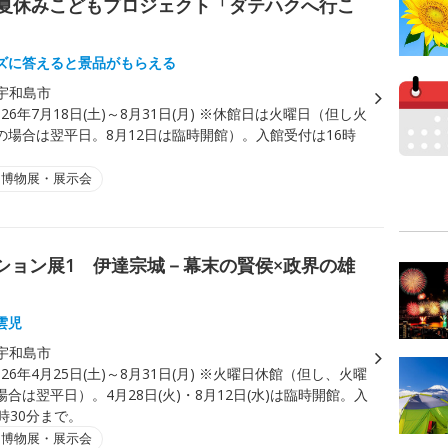
P夏休みこどもプロジェクト「ダテハクへ行こ
ズに答えると景品がもらえる
宇和島市
026年7月18日(土)～8月31日(月) ※休館日は火曜日（但し火
の場合は翌平日。8月12日は臨時開館）。入館受付は16時
・博物展・展示会
ション展1 伊達宗城－幕末の賢侯×政界の雄
雲児
宇和島市
026年4月25日(土)～8月31日(月) ※火曜日休館（但し、火曜
合は翌平日）。4月28日(火)・8月12日(水)は臨時開館。入
時30分まで。
・博物展・展示会