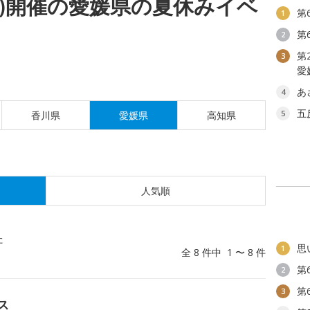
(月)開催の愛媛県の夏休みイベ
第
1
第
2
第
3
愛
あ
4
五
5
香川県
愛媛県
高知県
人気順
た
思
1
全 8 件中 1 〜 8 件
第
2
第
3
ス