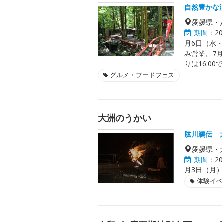
自然豊かな
愛媛県・
期間：
2
月6日（水
み営業。7
りは16:0
グルメ・フードフェス
大洲のうかい
肱川鵜伝 
愛媛県・
期間：
2
月3日（月
体験イ