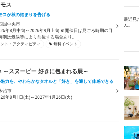
スモス
モスが秋の始まりを告げる
最近見
四国中央市
ん。
026年8月中旬～2026年9月上旬 ※開催日は見ごろ時期の目
時期は気候等により前後する場合あり。
ベント・アクティビティ
無料イベント
piness ～スヌーピー 好きに包まれる展～
TSの魅力を、やわらかなタオルと「好き」を通して体感できる
今治市
026年8月1日(土)～2027年1月26日(火)