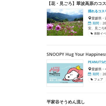
【花・見ごろ】翠波高原のコ
揺れるコス
愛媛県・
期間：
2
安、見ごろ
体験イ
SNOOPY Hug Your Hap
PEANU
愛媛県・
期間：
2
フェア
平家谷そうめん流し