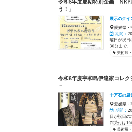
令和8年度夏期特別企画 NK
う！」
展示のクイ
愛媛県・
期間：
2
曜日が祝日
30分まで。
美術展
令和8年度宇和島伊達家コレク
－
十万石の風
愛媛県・
期間：
2
日が祝日の場
館受付は16
美術展