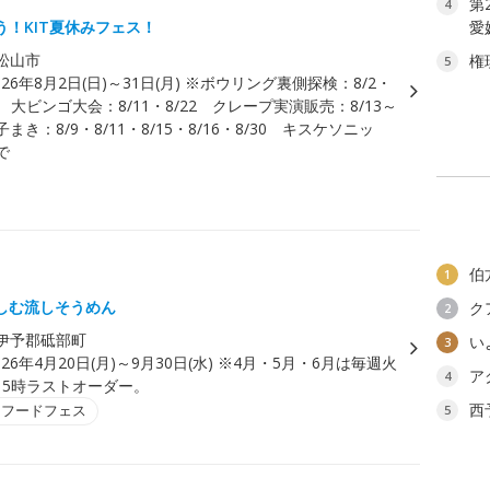
第
4
う！KIT夏休みフェス！
愛
松山市
権
5
026年8月2日(日)～31日(月) ※ボウリング裏側探検：8/2・
30 大ビンゴ大会：8/11・8/22 クレープ実演販売：8/13～
子まき：8/9・8/11・8/15・8/16・8/30 キスケソニッ
で
伯
1
しむ流しそうめん
ク
2
伊予郡砥部町
い
3
026年4月20日(月)～9月30日(水) ※4月・5月・6月は毎週火
ア
4
15時ラストオーダー。
西
・フードフェス
5