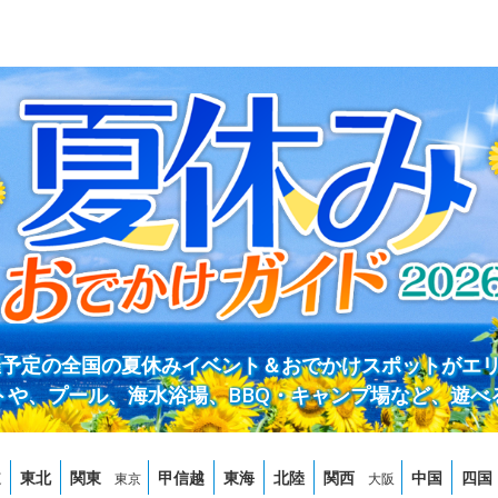
開催予定の全国の夏休みイベント＆おでかけスポットがエ
トや、プール、海水浴場、BBQ・キャンプ場など、遊べ
道
東北
関東
甲信越
東海
北陸
関西
中国
四国
東京
大阪