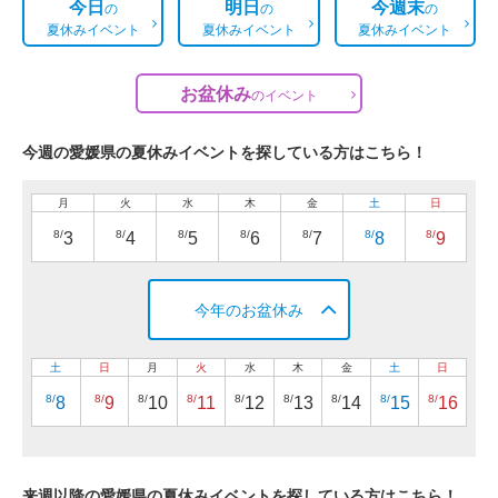
今日
明日
今週末
の
の
の
夏休みイベント
夏休みイベント
夏休みイベント
お盆休み
の
イベント
今週の愛媛県の夏休みイベントを探している方はこちら！
月
火
水
木
金
土
日
8/
8/
8/
8/
8/
8/
8/
3
4
5
6
7
8
9
今年のお盆休み
土
日
月
火
水
木
金
土
日
8/
8/
8/
8/
8/
8/
8/
8/
8/
8
9
10
11
12
13
14
15
16
来週以降の愛媛県の夏休みイベントを探している方はこちら！