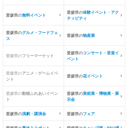
愛媛県の
体験イベント・アク
愛媛県の
無料イベント
ティビティ
愛媛県の
グルメ・フードフェ
愛媛県の
物産展
ス
愛媛県の
コンサート・音楽イ
愛媛県の
フリーマーケット
ベント
愛媛県の
アニメ・ゲームイベ
愛媛県の
花イベント
ント
愛媛県の
動物ふれあいイベン
愛媛県の
美術展・博物展・展
ト
示会
愛媛県の
演劇・講演会
愛媛県の
フェア
愛媛県の
夏休みスポット
愛媛県の
キャンプ場・BBQ場