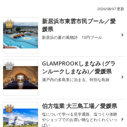
2026/08/07 更新
新居浜市東雲市民プール／愛
1
媛県
新居浜の夏の風物詩 10円プール
GLAMPROOKしまなみ (グラ
2
ンルークしまなみ)／愛媛県
瀬戸内の多島美に泊まる、特別な島旅
伯方塩業 大三島工場／愛媛県
3
塩について学べる見学通路、塩つくり体験
やショップでのお買い物などわくわくいっ
ぱい