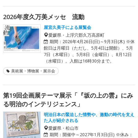
2026年度久万美メッセ 流動
屋宜久美子による展覧会
愛媛県・上浮穴郡久万高原町
期間：
2026年4月26日(日)～9月3日(木) ※休
館日は月曜日（ただし、5月4日は開館）、5月
7日（木曜日）、5月8日（金曜日）、8月12日
（水曜日）。入館は16時30分まで。
美術展・博物展・展示会
第19回企画展テーマ展示「『坂の上の雲』にみ
る明治のインテリジェンス」
明治日本の緊迫した情勢や、激動の時代を支え
た人が紹介される
愛媛県・松山市
期間：
開催中～2027年1月3日(日) ※休み：