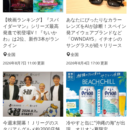
【映画ランキング】『スパ
あなたにぴったりなカラー
イダーマン』シリーズ最高
レンズをAIが診断！スペイン
発進で初登場V！『ちいか
発アイウェアブランドなど
わ』は2位、新作3本がラン
「OWNDAYS」イチオシの
クイン
サングラスが続々リリース
全国
全国
2026年8月7日 11:00
更新
2026年8月4日 17:00
更新
今週末開幕！Ｊリーグのス
冷やすと缶に“沖縄の海”が出
タジアムグルメ約2000店舗
現、オリオン夏限定