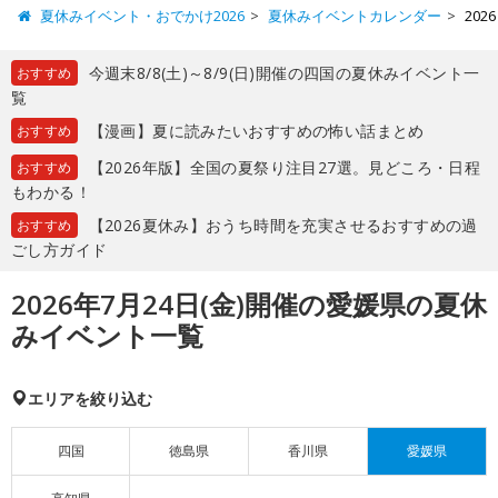
夏休みイベント・おでかけ2026
夏休みイベントカレンダー
20
今週末8/8(土)～8/9(日)開催の四国の夏休みイベント一
おすすめ
覧
【漫画】夏に読みたいおすすめの怖い話まとめ
おすすめ
【2026年版】全国の夏祭り注目27選。見どころ・日程
おすすめ
もわかる！
【2026夏休み】おうち時間を充実させるおすすめの過
おすすめ
ごし方ガイド
2026年7月24日(金)開催の愛媛県の夏休
みイベント一覧
エリアを絞り込む
四国
徳島県
香川県
愛媛県