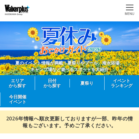
MENU
夏のイベント情報が満載！夏祭りやプール、海水浴場、
キャンプ場など遊べるスポットを大紹介
エリア
日付
イベント
夏祭り
から探す
から探す
ランキング
今日開催
イベント
2026年情報へ順次更新しておりますが一部、昨年の情
報もございます。予めご了承ください。