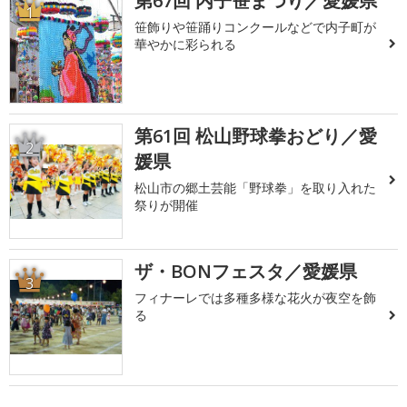
第67回 内子笹まつり／愛媛県
1
笹飾りや笹踊りコンクールなどで内子町が
華やかに彩られる
第61回 松山野球拳おどり／愛
2
媛県
松山市の郷土芸能「野球拳」を取り入れた
祭りが開催
ザ・BONフェスタ／愛媛県
3
フィナーレでは多種多様な花火が夜空を飾
る