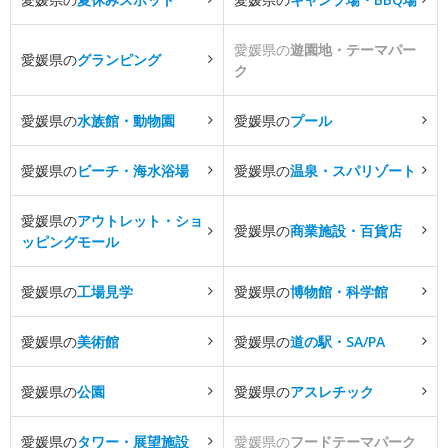
愛媛県の
遊園地・テーマパー
愛媛県の
グランピング
ク
愛媛県の
水族館・動物園
愛媛県の
プール
愛媛県の
ビーチ・海水浴場
愛媛県の
温泉・スパリゾート
愛媛県の
アウトレット・ショ
愛媛県の
商業施設・百貨店
ッピングモール
愛媛県の
工場見学
愛媛県の
博物館・科学館
愛媛県の
美術館
愛媛県の
道の駅・SA/PA
愛媛県の
公園
愛媛県の
アスレチック
愛媛県の
タワー・展望施設
愛媛県の
フードテーマパーク