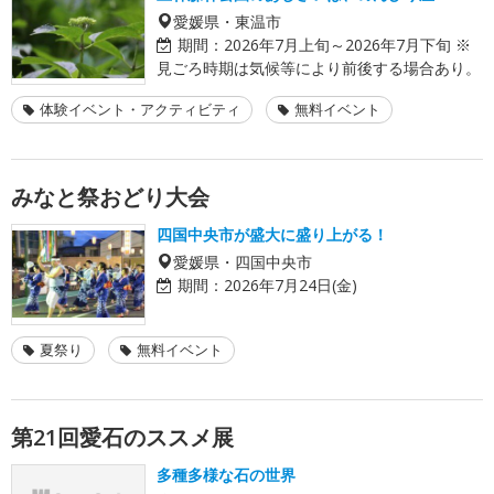
愛媛県・東温市
期間：
2026年7月上旬～2026年7月下旬 ※
見ごろ時期は気候等により前後する場合あり。
体験イベント・アクティビティ
無料イベント
みなと祭おどり大会
四国中央市が盛大に盛り上がる！
愛媛県・四国中央市
期間：
2026年7月24日(金)
夏祭り
無料イベント
第21回愛石のススメ展
多種多様な石の世界