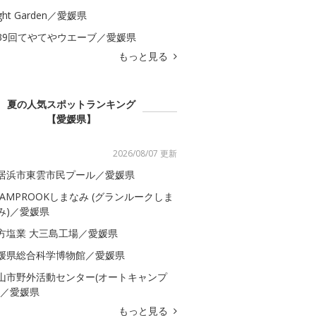
ght Garden／愛媛県
39回てやてやウエーブ／愛媛県
もっと見る
夏の人気スポットランキング
【愛媛県】
2026/08/07 更新
居浜市東雲市民プール／愛媛県
LAMPROOKしまなみ (グランルークしま
み)／愛媛県
方塩業 大三島工場／愛媛県
媛県総合科学博物館／愛媛県
山市野外活動センター(オートキャンプ
)／愛媛県
もっと見る