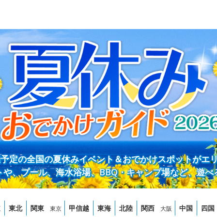
開催予定の全国の夏休みイベント＆おでかけスポットがエ
トや、プール、海水浴場、BBQ・キャンプ場など、遊べ
道
東北
関東
甲信越
東海
北陸
関西
中国
四国
東京
大阪