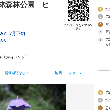
林森林公園 ヒ
第
1
第
2
ザ
3
このページをスマホで
見る
五
4
026年7月下旬
第
合あり。
5
愛
無料イベント
開催期間など
地図・アクセス
第
1
第
2
思
3