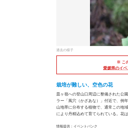
過去の様子
※ こ
愛媛県のイベ
栽培が難しい、空色の花
皿ヶ嶺への登山口周辺に整備された公
ラー「風穴（かざあな）」付近で、例年
山地帯に分布する植物で、通常この地
により丹精込めて育てられている。花
情報提供：イベントバンク