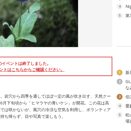
Ni
4
第
5
のイベントは終了しました。
ントはこちらからご確認ください。
新
1
G
2
な
園。岩穴から四季を通してほぼ一定の風が吹き出す、天然クー
伯
3
6月下旬頃から「ヒマラヤの青いケシ」が開花。この花は高
愛
4
域では咲かないが、風穴の冷涼な空気を利用し、ボランティア
松
5
は持ち帰らず、目や写真で楽しもう。
場