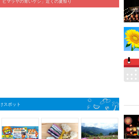
 ヒマラヤの青いケシ」近くの夏祭り
けスポット