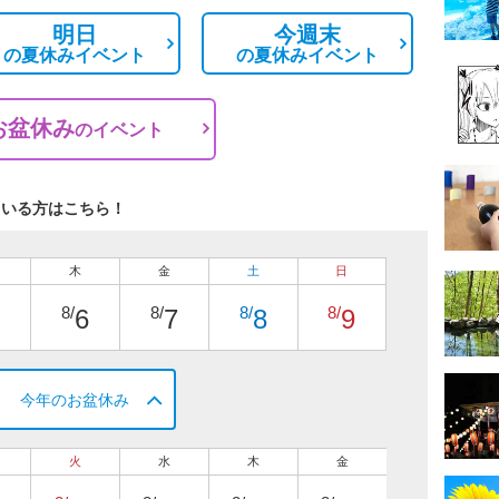
明日
今週末
の
夏休みイベント
の
夏休みイベント
お盆休み
の
イベント
ている方はこちら！
木
金
土
日
8/
8/
8/
8/
6
7
8
9
今年のお盆休み
火
水
木
金