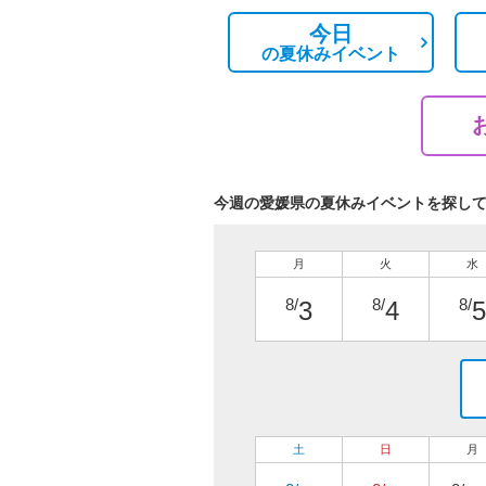
今日
の
夏休みイベント
今週の愛媛県の夏休みイベントを探し
月
火
水
8/
8/
8/
3
4
5
土
日
月