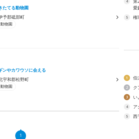
第
4
きたてる動物園
愛
伊予郡砥部町
権
5
・動物園
ギンやカワウソに会える
伯
1
北宇和郡松野町
・動物園
ク
2
い
3
ア
4
西
5
1