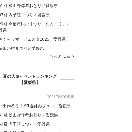
61回 松山野球拳おどり／愛媛県
67回 内子笹まつり／愛媛県
29回 今治市民のまつり「おんまく」／
媛県
さくらサマーフェスタ2026／愛媛県
反田の柱まつり／愛媛県
もっと見る
夏の人気イベントランキング
【愛媛県】
2026/08/06 更新
い出作ろう！KIT夏休みフェス／愛媛県
61回 松山野球拳おどり／愛媛県
67回 内子笹まつり／愛媛県