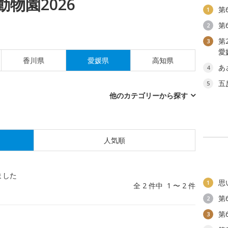
物園2026
第
1
第
2
第
3
愛
香川県
愛媛県
高知県
あ
4
五
5
他のカテゴリーから探す
人気順
ました
思
1
全 2 件中 1 〜 2 件
第
2
第
3