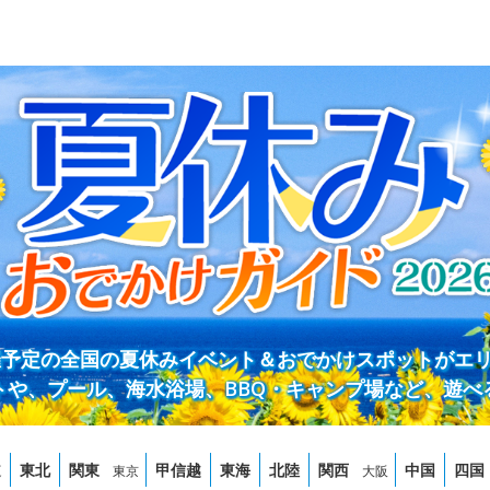
開催予定の全国の夏休みイベント＆おでかけスポットがエ
トや、プール、海水浴場、BBQ・キャンプ場など、遊べ
道
東北
関東
甲信越
東海
北陸
関西
中国
四国
東京
大阪