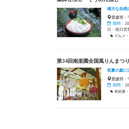
雄大な自然
愛媛県・
期間：
2
日・祝日営
グルメ
第34回南楽園全国風りんまつ
初夏の庭に
愛媛県・
期間：
2
美術展