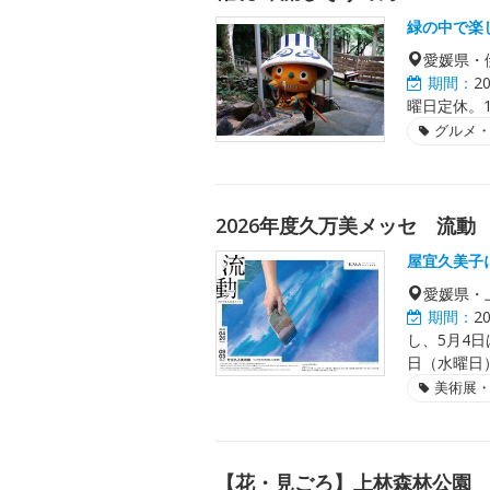
緑の中で楽
愛媛県・
期間：
2
曜日定休。
グルメ
2026年度久万美メッセ 流動
屋宜久美子
愛媛県・
期間：
2
し、5月4日
日（水曜日
美術展
【花・見ごろ】上林森林公園