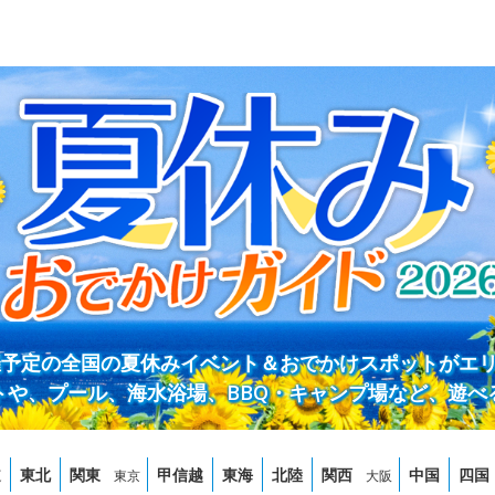
開催予定の全国の夏休みイベント＆おでかけスポットがエ
トや、プール、海水浴場、BBQ・キャンプ場など、遊べ
道
東北
関東
甲信越
東海
北陸
関西
中国
四国
東京
大阪