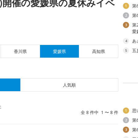
(火)開催の愛媛県の夏休みイベ
第
1
第
2
第
3
愛
あ
4
五
5
香川県
愛媛県
高知県
人気順
た
思
1
全 8 件中 1 〜 8 件
第
2
第
3