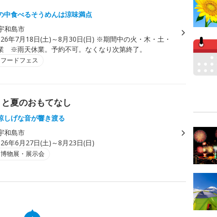
の中食べるそうめんは涼味満点
宇和島市
026年7月18日(土)～8月30日(日) ※期間中の火・木・土・
業 ※雨天休業。予約不可。なくなり次第終了。
・フードフェス
りと夏のおもてなし
涼しげな音が響き渡る
宇和島市
026年6月27日(土)～8月23日(日)
・博物展・展示会