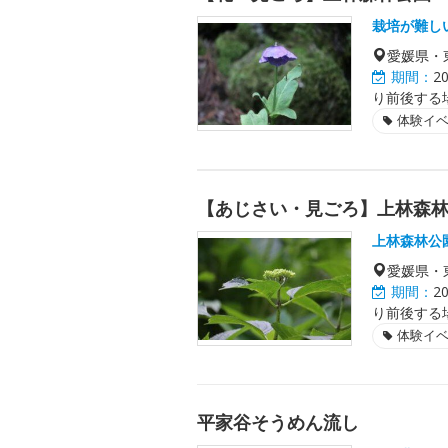
栽培が難し
愛媛県・
期間：
2
り前後する
体験イ
【あじさい・見ごろ】上林森
上林森林公
愛媛県・
期間：
2
り前後する
体験イ
平家谷そうめん流し