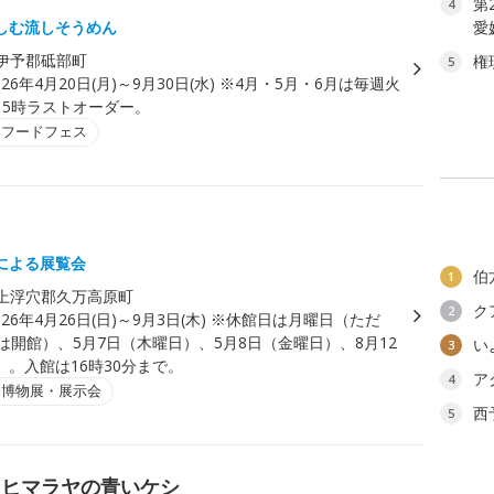
第
4
しむ流しそうめん
愛
伊予郡砥部町
権
5
026年4月20日(月)～9月30日(水) ※4月・5月・6月は毎週火
15時ラストオーダー。
・フードフェス
による展覧会
伯
1
上浮穴郡久万高原町
ク
2
026年4月26日(日)～9月3日(木) ※休館日は月曜日（ただ
は開館）、5月7日（木曜日）、5月8日（金曜日）、8月12
い
3
）。入館は16時30分まで。
ア
4
・博物展・展示会
西
5
 ヒマラヤの青いケシ