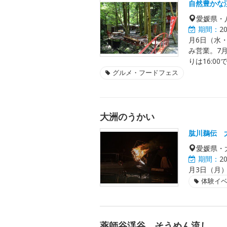
自然豊かな
愛媛県・
期間：
2
月6日（水
み営業。7
りは16:0
グルメ・フードフェス
大洲のうかい
肱川鵜伝 
愛媛県・
期間：
2
月3日（月
体験イ
薬師谷渓谷 そうめん流し