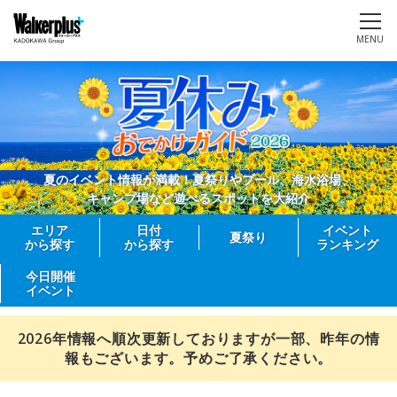
MENU
夏のイベント情報が満載！夏祭りやプール、海水浴場、
キャンプ場など遊べるスポットを大紹介
エリア
日付
イベント
夏祭り
から探す
から探す
ランキング
今日開催
イベント
2026年情報へ順次更新しておりますが一部、昨年の情
報もございます。予めご了承ください。