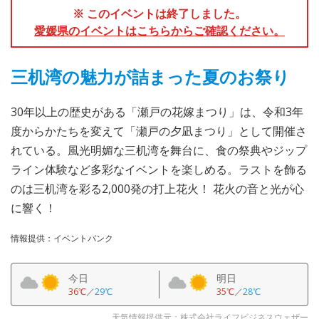
※ このイベントは終了しました。
愛媛県のイベントはこちらからご確認ください。
三机湾の魅力が詰まった夏のお祭り
30年以上の歴史がある「瀬戸の花嫁まつり」は、令和3年
度からかたちを変えて「瀬戸の夕凪まつり」として開催さ
れている。風光明媚な三机湾を舞台に、食の祭典やジップ
ライン体験など多彩なイベントを楽しめる。ラストを飾る
のは三机湾を彩る2,000発の打上花火！ 花火の音と光が心
に響く！
情報提供：イベントバンク
今日
明日
36℃
／
29℃
35℃
／
28℃
天気情報提供元：株式会社ライフビジネスウェザー