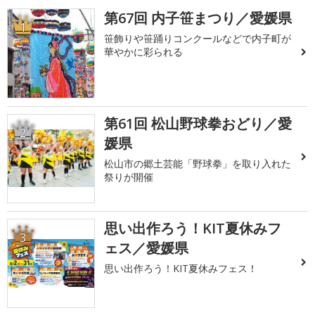
第67回 内子笹まつり／愛媛県
1
笹飾りや笹踊りコンクールなどで内子町が
華やかに彩られる
第61回 松山野球拳おどり／愛
2
媛県
松山市の郷土芸能「野球拳」を取り入れた
祭りが開催
思い出作ろう！KIT夏休みフ
3
ェス／愛媛県
思い出作ろう！KIT夏休みフェス！