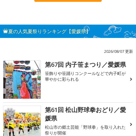
夏の人気夏祭りランキング【愛媛県】
2026/08/07 更新
第67回 内子笹まつり／愛媛県
1
笹飾りや笹踊りコンクールなどで内子町が
華やかに彩られる
第61回 松山野球拳おどり／愛
2
媛県
松山市の郷土芸能「野球拳」を取り入れた
祭りが開催