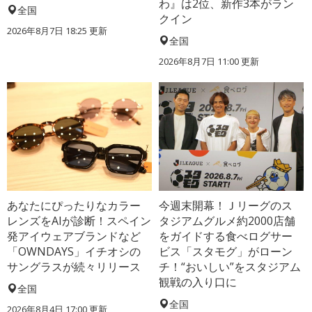
わ』は2位、新作3本がラン
全国
クイン
2026年8月7日 18:25
更新
全国
2026年8月7日 11:00
更新
あなたにぴったりなカラー
今週末開幕！Ｊリーグのス
レンズをAIが診断！スペイン
タジアムグルメ約2000店舗
発アイウェアブランドなど
をガイドする食べログサー
「OWNDAYS」イチオシの
ビス「スタモグ」がローン
サングラスが続々リリース
チ！“おいしい”をスタジアム
観戦の入り口に
全国
全国
2026年8月4日 17:00
更新