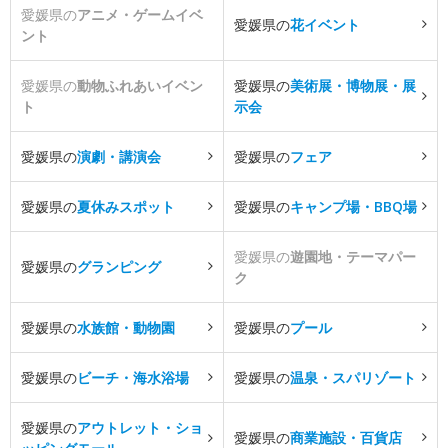
愛媛県の
アニメ・ゲームイベ
愛媛県の
花イベント
ント
愛媛県の
動物ふれあいイベン
愛媛県の
美術展・博物展・展
ト
示会
愛媛県の
演劇・講演会
愛媛県の
フェア
愛媛県の
夏休みスポット
愛媛県の
キャンプ場・BBQ場
愛媛県の
遊園地・テーマパー
愛媛県の
グランピング
ク
愛媛県の
水族館・動物園
愛媛県の
プール
愛媛県の
ビーチ・海水浴場
愛媛県の
温泉・スパリゾート
愛媛県の
アウトレット・ショ
愛媛県の
商業施設・百貨店