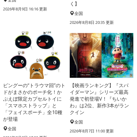
く】
2026年8月9日 16:16
更新
全国
2026年8月8日 20:35
更新
ピングーの“トラウマ回”のト
【映画ランキング】『スパ
ドがまさかのポーチ化！か
イダーマン』シリーズ最高
ぷえぼ限定カプセルトイに
発進で初登場V！『ちいか
「スマホストラップ」と
わ』は2位、新作3本がラン
「フェイスポーチ」全10種
クイン
が登場
全国
全国
2026年8月7日 11:00
更新