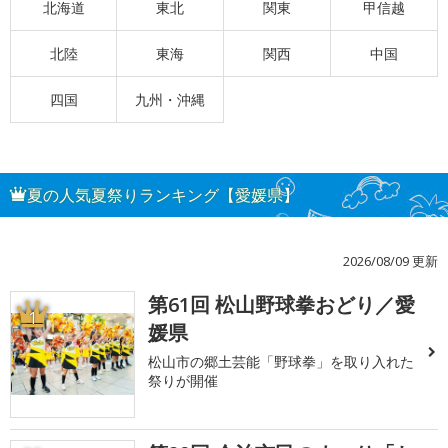
北海道
東北
関東
甲信越
北陸
東海
関西
中国
四国
九州・沖縄
夏の人気夏祭りランキング【愛媛県】
2026/08/09 更新
第61回 松山野球拳おどり／愛
1
媛県
松山市の郷土芸能「野球拳」を取り入れた
祭りが開催