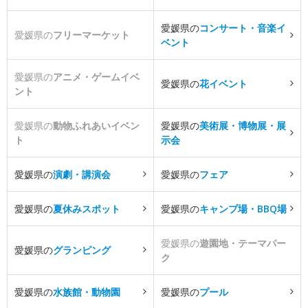
愛媛県の
コンサート・音楽イ
愛媛県の
フリーマーケット
ベント
愛媛県の
アニメ・ゲームイベ
愛媛県の
花イベント
ント
愛媛県の
動物ふれあいイベン
愛媛県の
美術展・博物展・展
ト
示会
愛媛県の
演劇・講演会
愛媛県の
フェア
愛媛県の
夏休みスポット
愛媛県の
キャンプ場・BBQ場
愛媛県の
遊園地・テーマパー
愛媛県の
グランピング
ク
愛媛県の
水族館・動物園
愛媛県の
プール