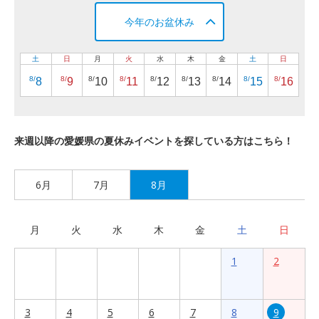
今年のお盆休み
土
日
月
火
水
木
金
土
日
8/
8/
8/
8/
8/
8/
8/
8/
8/
8
9
10
11
12
13
14
15
16
来週以降の愛媛県の夏休みイベントを探している方はこちら！
6月
7月
8月
月
火
水
木
金
土
日
1
2
3
4
5
6
7
8
9