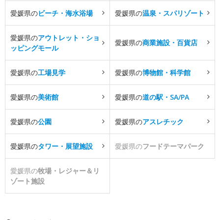
愛媛県の
ビーチ・海水浴場
愛媛県の
温泉・スパリゾート
愛媛県の
アウトレット・ショ
愛媛県の
商業施設・百貨店
ッピングモール
愛媛県の
工場見学
愛媛県の
博物館・科学館
愛媛県の
美術館
愛媛県の
道の駅・SA/PA
愛媛県の
公園
愛媛県の
アスレチック
愛媛県の
タワー・展望施設
愛媛県の
フードテーマパーク
愛媛県の
牧場・レジャー＆リ
ゾート施設