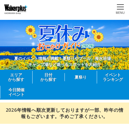
MENU
夏のイベント情報が満載！夏祭りやプール、海水浴場、
キャンプ場など遊べるスポットを大紹介
エリア
日付
イベント
夏祭り
から探す
から探す
ランキング
今日開催
イベント
2026年情報へ順次更新しておりますが一部、昨年の情
報もございます。予めご了承ください。