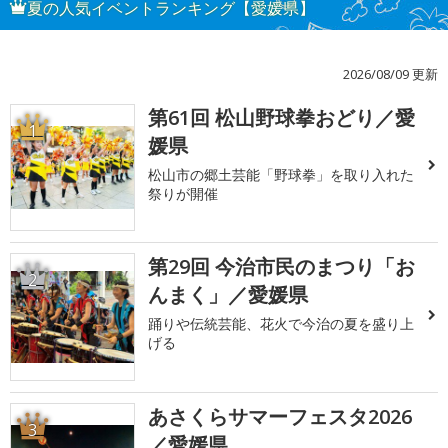
夏の人気イベントランキング【愛媛県】
2026/08/09 更新
第61回 松山野球拳おどり／愛
1
媛県
松山市の郷土芸能「野球拳」を取り入れた
祭りが開催
第29回 今治市民のまつり「お
2
んまく」／愛媛県
踊りや伝統芸能、花火で今治の夏を盛り上
げる
あさくらサマーフェスタ2026
3
／愛媛県