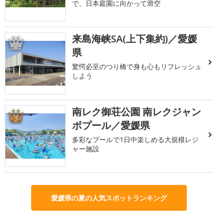
で、日本庭園に向かって滑空
来島海峡SA(上下集約)／愛媛
2
県
驚愕必至のつり橋で身も心もリフレッシュ
しよう
南レク御荘公園 南レクジャン
3
ボプール／愛媛県
多彩なプールで1日中楽しめる大規模レジ
ャー施設
愛媛県の夏の人気スポットランキング