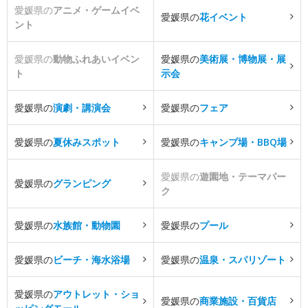
愛媛県の
アニメ・ゲームイベ
愛媛県の
花イベント
ント
愛媛県の
動物ふれあいイベン
愛媛県の
美術展・博物展・展
ト
示会
愛媛県の
演劇・講演会
愛媛県の
フェア
愛媛県の
夏休みスポット
愛媛県の
キャンプ場・BBQ場
愛媛県の
遊園地・テーマパー
愛媛県の
グランピング
ク
愛媛県の
水族館・動物園
愛媛県の
プール
愛媛県の
ビーチ・海水浴場
愛媛県の
温泉・スパリゾート
愛媛県の
アウトレット・ショ
愛媛県の
商業施設・百貨店