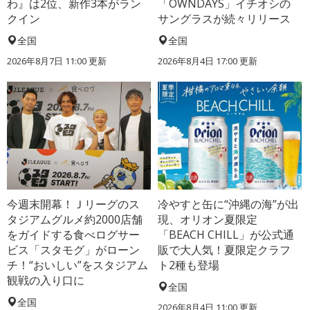
わ』は2位、新作3本がラン
「OWNDAYS」イチオシの
クイン
サングラスが続々リリース
全国
全国
2026年8月7日 11:00
更新
2026年8月4日 17:00
更新
今週末開幕！Ｊリーグのス
冷やすと缶に“沖縄の海”が出
タジアムグルメ約2000店舗
現、オリオン夏限定
をガイドする食べログサー
「BEACH CHILL」が公式通
ビス「スタモグ」がローン
販で大人気！夏限定クラフ
チ！“おいしい”をスタジアム
ト2種も登場
観戦の入り口に
全国
全国
2026年8月4日 11:00
更新