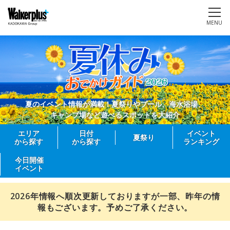
MENU
夏のイベント情報が満載！夏祭りやプール、海水浴場、
キャンプ場など遊べるスポットを大紹介
エリア
日付
イベント
夏祭り
から探す
から探す
ランキング
今日開催
イベント
2026年情報へ順次更新しておりますが一部、昨年の情
報もございます。予めご了承ください。