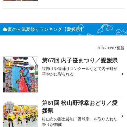
夏の人気夏祭りランキング【愛媛県】
2026/08/07 更新
第67回 内子笹まつり／愛媛県
1
笹飾りや笹踊りコンクールなどで内子町が
華やかに彩られる
第61回 松山野球拳おどり／愛
2
媛県
松山市の郷土芸能「野球拳」を取り入れた
祭りが開催