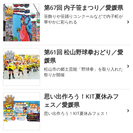
第67回 内子笹まつり／愛媛県
1
笹飾りや笹踊りコンクールなどで内子町が
華やかに彩られる
第61回 松山野球拳おどり／愛
2
媛県
松山市の郷土芸能「野球拳」を取り入れた
祭りが開催
思い出作ろう！KIT夏休みフ
3
ェス／愛媛県
思い出作ろう！KIT夏休みフェス！