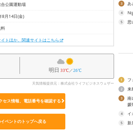
あ
3
総合公園運動場
Ni
4
年8月14日(金)
思
5
無料
サイトほか、関連サイトはこちら
明日
33℃
／
26℃
フ
1
天気情報提供元：株式会社ライフビジネスウェザー
来
2
南
3
クセス情報、電話番号を確認する
媛
イ
4
のイベントのトップへ戻る
新
5