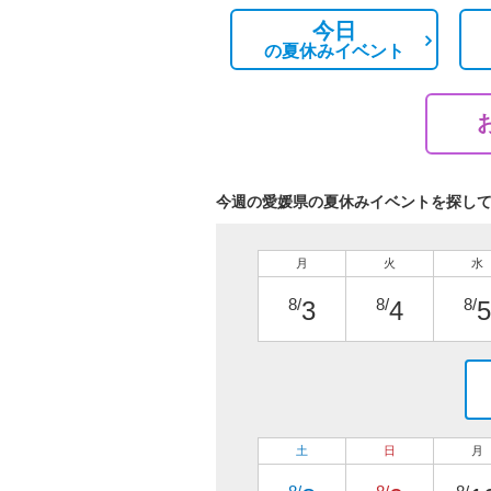
今日
の
夏休みイベント
今週の愛媛県の夏休みイベントを探し
月
火
水
8/
8/
8/
3
4
5
土
日
月