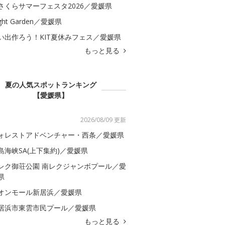
さくらサマーフェスタ2026／愛媛県
ght Garden／愛媛県
い出作ろう！KIT夏休みフェス／愛媛県
もっと見る
夏の人気スポットランキング
【愛媛県】
2026/08/09 更新
ォレストアドベンチャー・西条／愛媛県
島海峡SA(上下集約)／愛媛県
レク御荘公園 南レクジャンボプール／愛
県
オンモール新居浜／愛媛県
居浜市東雲市民プール／愛媛県
もっと見る