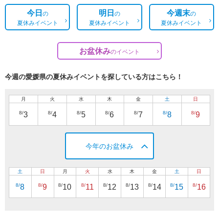
今日
明日
今週末
の
の
の
夏休みイベント
夏休みイベント
夏休みイベント
お盆休み
の
イベント
今週の愛媛県の夏休みイベントを探している方はこちら！
月
火
水
木
金
土
日
8/
8/
8/
8/
8/
8/
8/
3
4
5
6
7
8
9
今年のお盆休み
土
日
月
火
水
木
金
土
日
8/
8/
8/
8/
8/
8/
8/
8/
8/
8
9
10
11
12
13
14
15
16