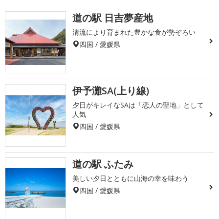
道の駅 日吉夢産地
清流により育まれた豊かな食が勢ぞろい
四国 / 愛媛県
伊予灘SA(上り線)
夕日がキレイなSAは「恋人の聖地」として
人気
四国 / 愛媛県
道の駅 ふたみ
美しい夕日とともに山海の幸を味わう
四国 / 愛媛県