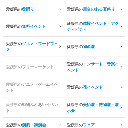
愛媛県の
盆踊り
愛媛県の
屋台のある夏祭り
愛媛県の
体験イベント・アク
愛媛県の
無料イベント
ティビティ
愛媛県の
グルメ・フードフェ
愛媛県の
物産展
ス
愛媛県の
コンサート・音楽イ
愛媛県の
フリーマーケット
ベント
愛媛県の
アニメ・ゲームイベ
愛媛県の
花イベント
ント
愛媛県の
動物ふれあいイベン
愛媛県の
美術展・博物展・展
ト
示会
愛媛県の
演劇・講演会
愛媛県の
フェア