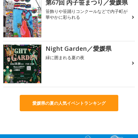
第67回 内子笹まつり／愛媛県
2
笹飾りや笹踊りコンクールなどで内子町が
華やかに彩られる
Night Garden／愛媛県
3
緑に囲まれる夏の夜
愛媛県の夏の人気イベントランキング