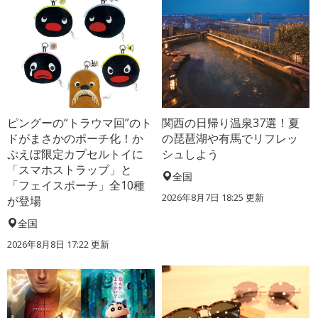
ピングーの“トラウマ回”のト
関西の日帰り温泉37選！夏
ドがまさかのポーチ化！か
の琵琶湖や有馬でリフレッ
ぷえぼ限定カプセルトイに
シュしよう
「スマホストラップ」と
全国
「フェイスポーチ」全10種
2026年8月7日 18:25
更新
が登場
全国
2026年8月8日 17:22
更新