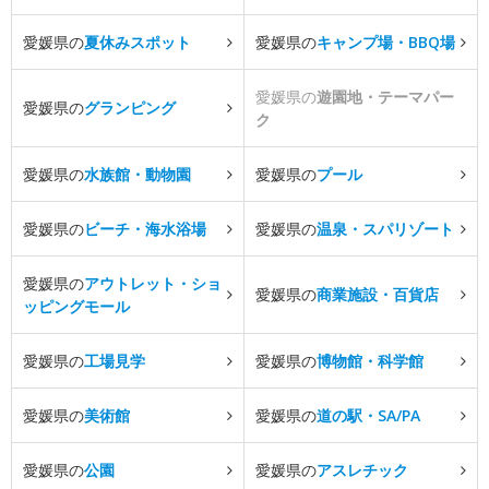
愛媛県の
夏休みスポット
愛媛県の
キャンプ場・BBQ場
愛媛県の
遊園地・テーマパー
愛媛県の
グランピング
ク
愛媛県の
水族館・動物園
愛媛県の
プール
愛媛県の
ビーチ・海水浴場
愛媛県の
温泉・スパリゾート
愛媛県の
アウトレット・ショ
愛媛県の
商業施設・百貨店
ッピングモール
愛媛県の
工場見学
愛媛県の
博物館・科学館
愛媛県の
美術館
愛媛県の
道の駅・SA/PA
愛媛県の
公園
愛媛県の
アスレチック