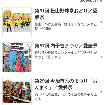
2026/08/08 更新
第61回 松山野球拳おどり／愛
1
媛県
松山市の郷土芸能「野球拳」を取り入れた
祭りが開催
第67回 内子笹まつり／愛媛県
2
笹飾りや笹踊りコンクールなどで内子町が
華やかに彩られる
第29回 今治市民のまつり「お
3
んまく」／愛媛県
踊りや伝統芸能、花火で今治の夏を盛り上
げる