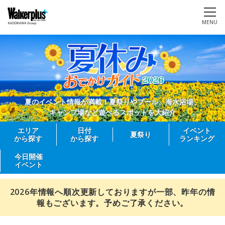
MENU
夏のイベント情報が満載！夏祭りやプール、海水浴場、
キャンプ場など遊べるスポットを大紹介
エリア
日付
イベント
夏祭り
から探す
から探す
ランキング
今日開催
イベント
2026年情報へ順次更新しておりますが一部、昨年の情
報もございます。予めご了承ください。