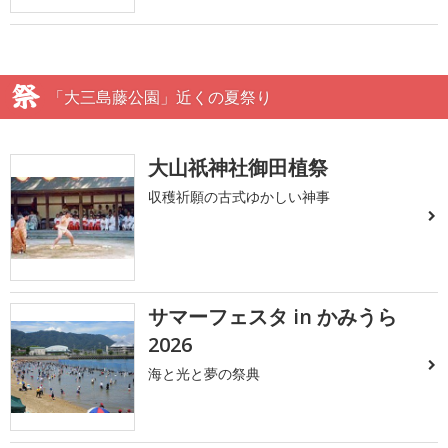
「大三島藤公園」近くの夏祭り
大山祇神社御田植祭
収穫祈願の古式ゆかしい神事
サマーフェスタ in かみうら
2026
海と光と夢の祭典