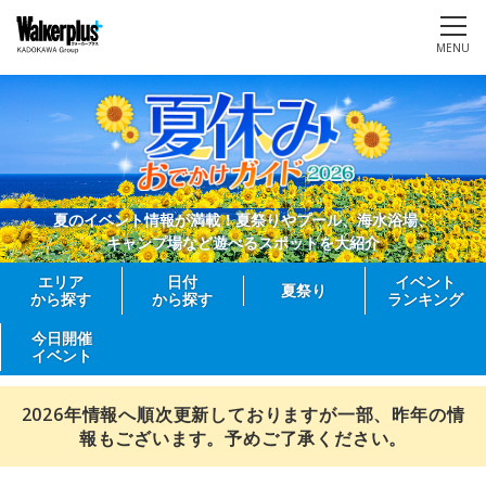
MENU
夏のイベント情報が満載！夏祭りやプール、海水浴場、
キャンプ場など遊べるスポットを大紹介
エリア
日付
イベント
夏祭り
から探す
から探す
ランキング
今日開催
イベント
2026年情報へ順次更新しておりますが一部、昨年の情
報もございます。予めご了承ください。