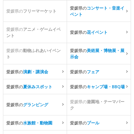
愛媛県の
コンサート・音楽イ
愛媛県の
フリーマーケット
ベント
愛媛県の
アニメ・ゲームイベ
愛媛県の
花イベント
ント
愛媛県の
動物ふれあいイベン
愛媛県の
美術展・博物展・展
ト
示会
愛媛県の
演劇・講演会
愛媛県の
フェア
愛媛県の
夏休みスポット
愛媛県の
キャンプ場・BBQ場
愛媛県の
遊園地・テーマパー
愛媛県の
グランピング
ク
愛媛県の
水族館・動物園
愛媛県の
プール