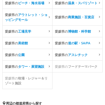
愛媛県の
ビーチ・海水浴場
愛媛県の
温泉・スパリゾート
愛媛県の
アウトレット・ショ
愛媛県の
商業施設・百貨店
ッピングモール
愛媛県の
工場見学
愛媛県の
博物館・科学館
愛媛県の
美術館
愛媛県の
道の駅・SA/PA
愛媛県の
公園
愛媛県の
アスレチック
愛媛県の
タワー・展望施設
愛媛県の
フードテーマパーク
愛媛県の
牧場・レジャー＆リ
ゾート施設
周辺の都道府県から探す