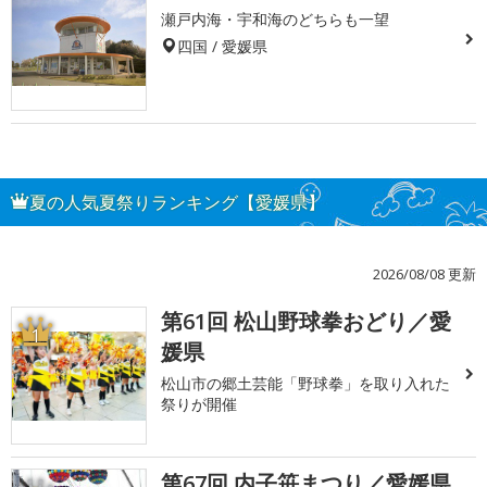
瀬戸内海・宇和海のどちらも一望
四国 / 愛媛県
夏の人気夏祭りランキング【愛媛県】
2026/08/08 更新
第61回 松山野球拳おどり／愛
1
媛県
松山市の郷土芸能「野球拳」を取り入れた
祭りが開催
第67回 内子笹まつり／愛媛県