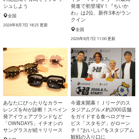
シュしよう
発進で初登場V！『ちいか
わ』は2位、新作3本がラン
全国
クイン
2026年8月7日 18:25
更新
全国
2026年8月7日 11:00
更新
あなたにぴったりなカラー
今週末開幕！Ｊリーグのス
レンズをAIが診断！スペイン
タジアムグルメ約2000店舗
発アイウェアブランドなど
をガイドする食べログサー
「OWNDAYS」イチオシの
ビス「スタモグ」がローン
サングラスが続々リリース
チ！“おいしい”をスタジアム
観戦の入り口に