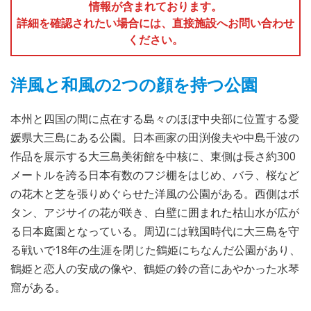
情報が含まれております。
詳細を確認されたい場合には、直接施設へお問い合わせ
ください。
洋風と和風の2つの顔を持つ公園
本州と四国の間に点在する島々のほぼ中央部に位置する愛
媛県大三島にある公園。日本画家の田渕俊夫や中島千波の
作品を展示する大三島美術館を中核に、東側は長さ約300
メートルを誇る日本有数のフジ棚をはじめ、バラ、桜など
の花木と芝を張りめぐらせた洋風の公園がある。西側はボ
タン、アジサイの花が咲き、白壁に囲まれた枯山水が広が
る日本庭園となっている。周辺には戦国時代に大三島を守
る戦いで18年の生涯を閉じた鶴姫にちなんだ公園があり、
鶴姫と恋人の安成の像や、鶴姫の鈴の音にあやかった水琴
窟がある。