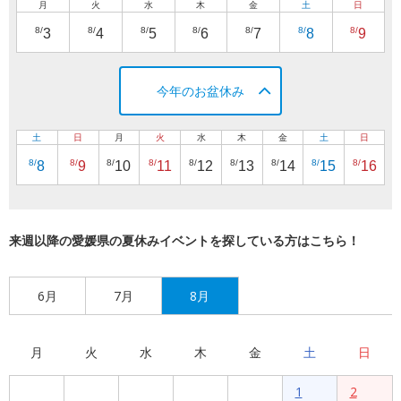
月
火
水
木
金
土
日
8/
8/
8/
8/
8/
8/
8/
3
4
5
6
7
8
9
今年のお盆休み
土
日
月
火
水
木
金
土
日
8/
8/
8/
8/
8/
8/
8/
8/
8/
8
9
10
11
12
13
14
15
16
来週以降の愛媛県の夏休みイベントを探している方はこちら！
6月
7月
8月
月
火
水
木
金
土
日
1
2