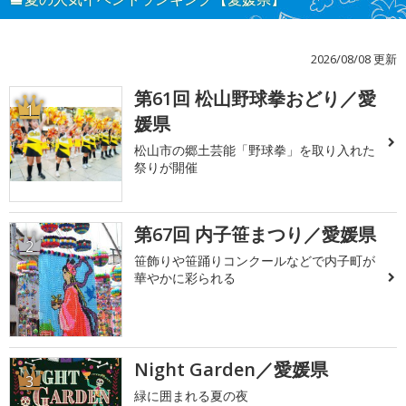
2026/08/08 更新
第61回 松山野球拳おどり／愛
1
媛県
松山市の郷土芸能「野球拳」を取り入れた
祭りが開催
第67回 内子笹まつり／愛媛県
2
笹飾りや笹踊りコンクールなどで内子町が
華やかに彩られる
Night Garden／愛媛県
3
緑に囲まれる夏の夜