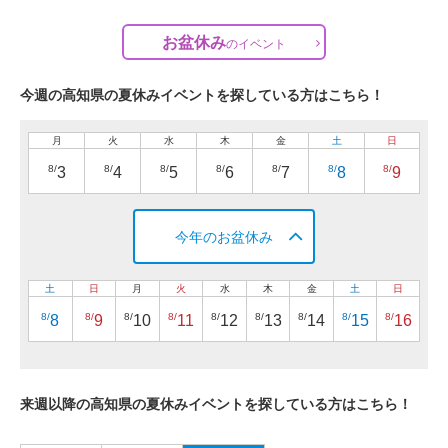
お盆休み
の
イベント
今週の高知県の夏休みイベントを探している方はこちら！
月
火
水
木
金
土
日
8/
8/
8/
8/
8/
8/
8/
3
4
5
6
7
8
9
今年のお盆休み
土
日
月
火
水
木
金
土
日
8/
8/
8/
8/
8/
8/
8/
8/
8/
8
9
10
11
12
13
14
15
16
来週以降の高知県の夏休みイベントを探している方はこちら！