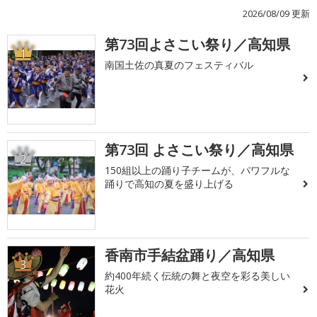
2026/08/09 更新
第73回よさこい祭り／高知県
1
南国土佐の真夏のフェスティバル
第73回 よさこい祭り／高知県
2
150組以上の踊り子チームが、パワフルな
踊りで高知の夏を盛り上げる
香南市手結盆踊り／高知県
3
約400年続く伝統の舞と夜空を彩る美しい
花火