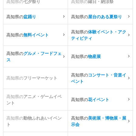
高知県の
七夕祭り
高知県の
縁日・納涼祭
高知県の
盆踊り
高知県の
屋台のある夏祭り
高知県の
体験イベント・アク
高知県の
無料イベント
ティビティ
高知県の
グルメ・フードフェ
高知県の
物産展
ス
高知県の
コンサート・音楽イ
高知県の
フリーマーケット
ベント
高知県の
アニメ・ゲームイベ
高知県の
花イベント
ント
高知県の
動物ふれあいイベン
高知県の
美術展・博物展・展
ト
示会