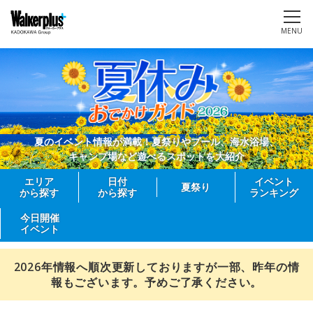
MENU
夏のイベント情報が満載！夏祭りやプール、海水浴場、
キャンプ場など遊べるスポットを大紹介
エリア
日付
イベント
夏祭り
から探す
から探す
ランキング
今日開催
イベント
2026年情報へ順次更新しておりますが一部、昨年の情
報もございます。予めご了承ください。