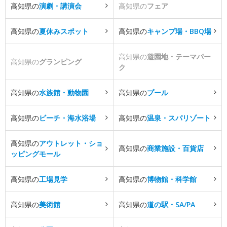
高知県の
演劇・講演会
高知県の
フェア
高知県の
夏休みスポット
高知県の
キャンプ場・BBQ場
高知県の
遊園地・テーマパー
高知県の
グランピング
ク
高知県の
水族館・動物園
高知県の
プール
高知県の
ビーチ・海水浴場
高知県の
温泉・スパリゾート
高知県の
アウトレット・ショ
高知県の
商業施設・百貨店
ッピングモール
高知県の
工場見学
高知県の
博物館・科学館
高知県の
美術館
高知県の
道の駅・SA/PA