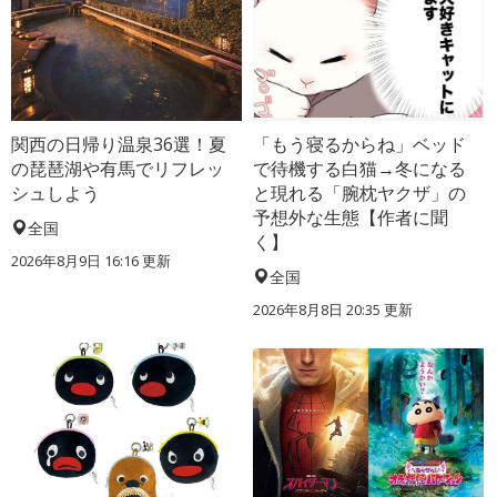
関西の日帰り温泉36選！夏
「もう寝るからね」ベッド
の琵琶湖や有馬でリフレッ
で待機する白猫→冬になる
シュしよう
と現れる「腕枕ヤクザ」の
予想外な生態【作者に聞
全国
く】
2026年8月9日 16:16
更新
全国
2026年8月8日 20:35
更新