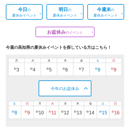
今日
明日
今週末
の
の
の
夏休みイベント
夏休みイベント
夏休みイベント
お盆休み
の
イベント
今週の高知県の夏休みイベントを探している方はこちら！
月
火
水
木
金
土
日
8/
8/
8/
8/
8/
8/
8/
3
4
5
6
7
8
9
今年のお盆休み
土
日
月
火
水
木
金
土
日
8/
8/
8/
8/
8/
8/
8/
8/
8/
8
9
10
11
12
13
14
15
16