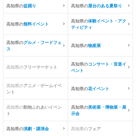
高知県の
盆踊り
高知県の
屋台のある夏祭り
高知県の
体験イベント・アク
高知県の
無料イベント
ティビティ
高知県の
グルメ・フードフェ
高知県の
物産展
ス
高知県の
コンサート・音楽イ
高知県の
フリーマーケット
ベント
高知県の
アニメ・ゲームイベ
高知県の
花イベント
ント
高知県の
動物ふれあいイベン
高知県の
美術展・博物展・展
ト
示会
高知県の
演劇・講演会
高知県の
フェア