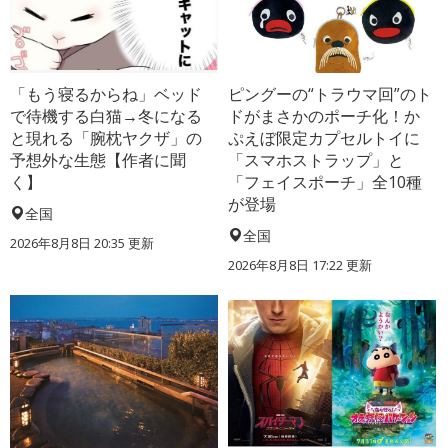
「もう寝るからね」ベッド
ピングーの“トラウマ回”のト
で待機する白猫→冬になる
ドがまさかのポーチ化！か
と現れる「腕枕ヤクザ」の
ぷえぼ限定カプセルトイに
予想外な生態【作者に聞
「スマホストラップ」と
く】
「フェイスポーチ」全10種
が登場
全国
全国
2026年8月8日 20:35
更新
2026年8月8日 17:22
更新