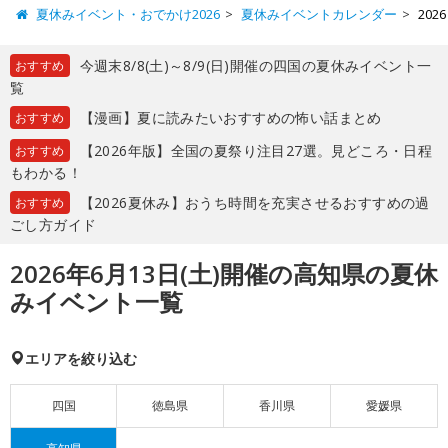
夏休みイベント・おでかけ2026
夏休みイベントカレンダー
20
今週末8/8(土)～8/9(日)開催の四国の夏休みイベント一
おすすめ
覧
【漫画】夏に読みたいおすすめの怖い話まとめ
おすすめ
【2026年版】全国の夏祭り注目27選。見どころ・日程
おすすめ
もわかる！
【2026夏休み】おうち時間を充実させるおすすめの過
おすすめ
ごし方ガイド
2026年6月13日(土)開催の高知県の夏休
みイベント一覧
エリアを絞り込む
四国
徳島県
香川県
愛媛県