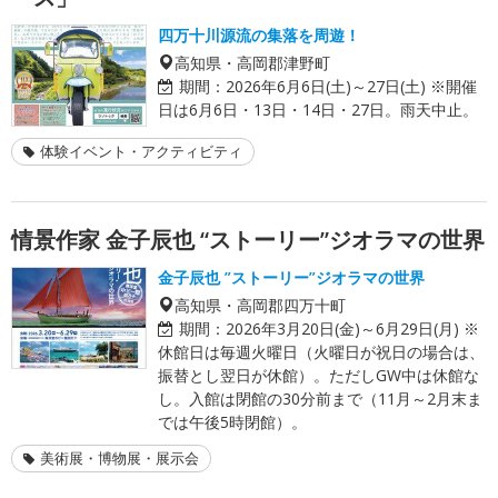
四万十川源流の集落を周遊！
高知県・高岡郡津野町
期間：
2026年6月6日(土)～27日(土) ※開催
日は6月6日・13日・14日・27日。雨天中止。
体験イベント・アクティビティ
情景作家 金子辰也 “ストーリー”ジオラマの世界
金子辰也 ”ストーリー”ジオラマの世界
高知県・高岡郡四万十町
期間：
2026年3月20日(金)～6月29日(月) ※
休館日は毎週火曜日（火曜日が祝日の場合は、
振替とし翌日が休館）。ただしGW中は休館な
し。入館は閉館の30分前まで（11月～2月末ま
では午後5時閉館）。
美術展・博物展・展示会