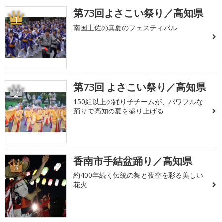
第73回よさこい祭り／高知県
1
南国土佐の真夏のフェスティバル
第73回 よさこい祭り／高知県
2
150組以上の踊り子チームが、パワフルな
踊りで高知の夏を盛り上げる
香南市手結盆踊り／高知県
3
約400年続く伝統の舞と夜空を彩る美しい
花火