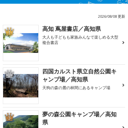
2026/08/08 更新
高知 蔦屋書店／高知県
1
大人も子どもも家族みんなで楽しめる大型
複合書店
四国カルスト県立自然公園キ
2
ャンプ場／高知県
天狗の森の麓の林間にあるキャンプ場
夢の森公園キャンプ場／高知
3
県