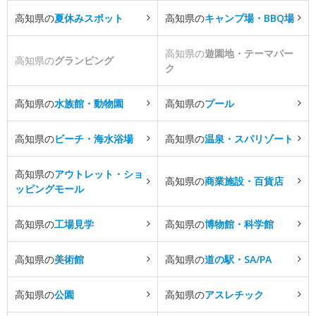
高知県の
夏休みスポット
高知県の
キャンプ場・BBQ場
高知県の
遊園地・テーマパー
高知県の
グランピング
ク
高知県の
水族館・動物園
高知県の
プール
高知県の
ビーチ・海水浴場
高知県の
温泉・スパリゾート
高知県の
アウトレット・ショ
高知県の
商業施設・百貨店
ッピングモール
高知県の
工場見学
高知県の
博物館・科学館
高知県の
美術館
高知県の
道の駅・SA/PA
高知県の
公園
高知県の
アスレチック