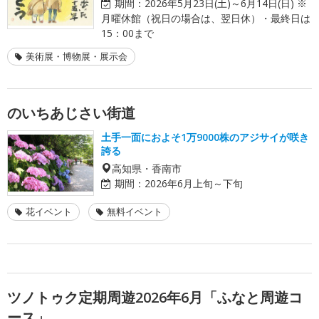
期間：
2026年5月23日(土)～6月14日(日) ※
月曜休館（祝日の場合は、翌日休）・最終日は
15：00まで
美術展・博物展・展示会
のいちあじさい街道
土手一面におよそ1万9000株のアジサイが咲き
誇る
高知県・香南市
期間：
2026年6月上旬～下旬
花イベント
無料イベント
ツノトゥク定期周遊2026年6月「ふなと周遊コ
ース」