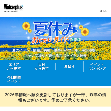
MENU
夏のイベント情報が満載！夏祭りやプール、海水浴場、
キャンプ場など遊べるスポットを大紹介
エリア
日付
イベント
夏祭り
から探す
から探す
ランキング
今日開催
イベント
2026年情報へ順次更新しておりますが一部、昨年の情
報もございます。予めご了承ください。