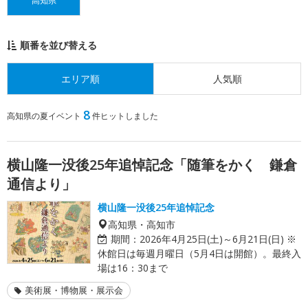
高知県
順番を並び替える
エリア順
人気順
8
高知県の夏イベント
件ヒットしました
横山隆一没後25年追悼記念「随筆をかく 鎌倉
通信より」
横山隆一没後25年追悼記念
高知県・高知市
期間：
2026年4月25日(土)～6月21日(日) ※
休館日は毎週月曜日（5月4日は開館）。最終入
場は16：30まで
美術展・博物展・展示会