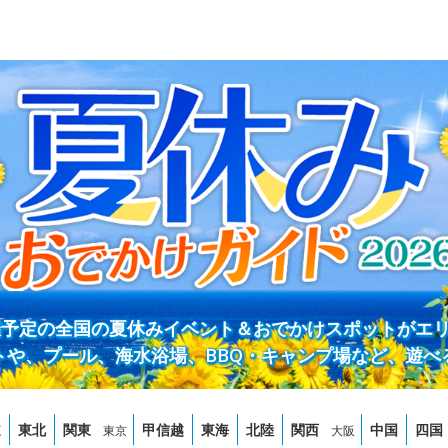
開催予定の全国の夏休みイベント＆おでかけスポットがエ
トや、プール、海水浴場、BBQ・キャンプ場など、遊べ
道
東北
関東
甲信越
東海
北陸
関西
中国
四国
東京
大阪