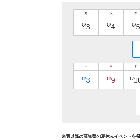
月
火
水
8/
8/
8/
3
4
5
土
日
月
8/
8/
8/
8
9
1
来週以降の高知県の夏休みイベントを