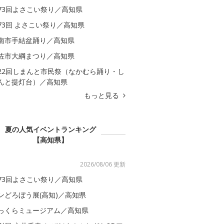
73回よさこい祭り／高知県
73回 よさこい祭り／高知県
南市手結盆踊り／高知県
佐市大綱まつり／高知県
22回しまんと市民祭（なかむら踊り・し
んと提灯台）／高知県
もっと見る
夏の人気イベントランキング
【高知県】
2026/08/06 更新
73回よさこい祭り／高知県
ンどろぼう展(高知)／高知県
っくらミュージアム／高知県