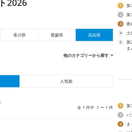
2026
第
1
第
2
香
3
土
4
香川県
愛媛県
高知県
第
5
ま
他のカテゴリーから探す
人気順
た
第
1
全 1 件中 1 〜 1 件
パ
2
ま
3