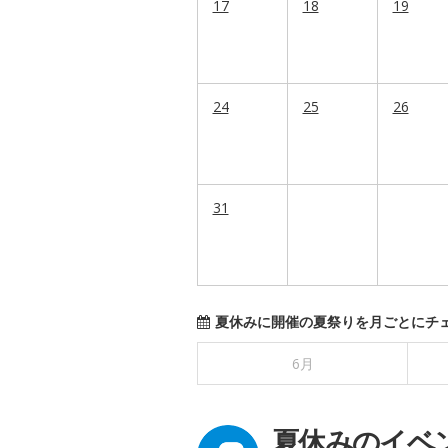
17
18
19
24
25
26
31
夏休みに開催の夏祭りを月ごとにチ
6月
夏休みのイベ