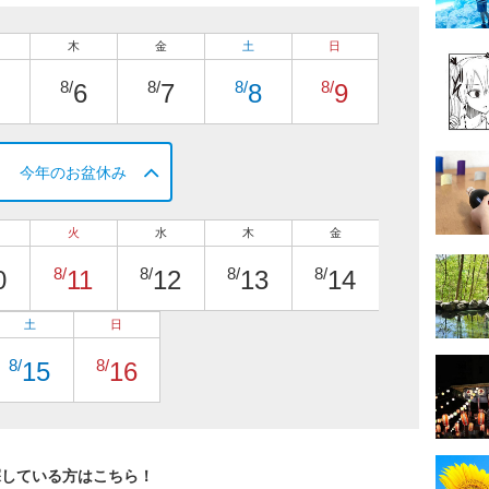
木
金
土
日
8/
8/
8/
8/
6
7
8
9
今年のお盆休み
火
水
木
金
8/
8/
8/
8/
0
11
12
13
14
土
日
8/
8/
15
16
探している方はこちら！