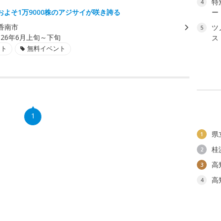
特
4
およそ1万9000株のアジサイが咲き誇る
ー
香南市
ツ
5
026年6月上旬～下旬
ス
ント
無料イベント
1
県
1
桂
2
高
3
高
4