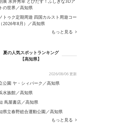
別展 永井秀幸 とびだす！ふしぎな3Dア
トの世界／高知県
ノトゥク定期周遊 四国カルスト周遊コー
（2026年8月）／高知県
もっと見る
夏の人気スポットランキング
【高知県】
2026/08/06 更新
立公園 ヤ・シィパーク／高知県
浜水族館／高知県
知 蔦屋書店／高知県
知県立春野総合運動公園／高知県
もっと見る