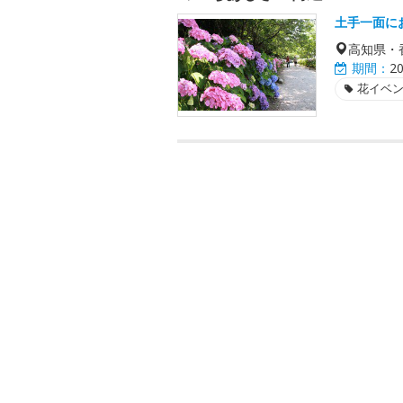
土手一面に
高知県・
期間：
2
花イベ