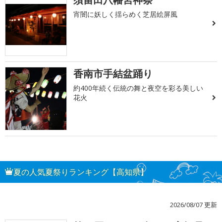
宵闇に妖しく揺らめく芝居絵屏風
香南市手結盆踊り
約400年続く伝統の舞と夜空を彩る美しい
花火
夏の人気夏祭りランキング【高知県】
2026/08/07 更新