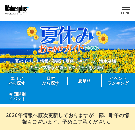
MENU
夏のイベント情報が満載！夏祭りやプール、海水浴場、
キャンプ場など遊べるスポットを大紹介
エリア
日付
イベント
夏祭り
から探す
から探す
ランキング
今日開催
イベント
2026年情報へ順次更新しておりますが一部、昨年の情
報もございます。予めご了承ください。