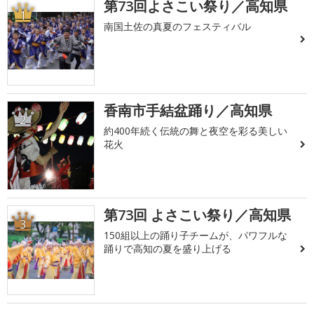
第73回よさこい祭り／高知県
1
南国土佐の真夏のフェスティバル
香南市手結盆踊り／高知県
2
約400年続く伝統の舞と夜空を彩る美しい
花火
第73回 よさこい祭り／高知県
3
150組以上の踊り子チームが、パワフルな
踊りで高知の夏を盛り上げる