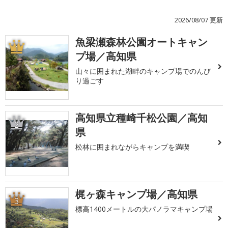
2026/08/07 更新
魚梁瀬森林公園オートキャン
1
プ場／高知県
山々に囲まれた湖畔のキャンプ場でのんび
り過ごす
高知県立種崎千松公園／高知
2
県
松林に囲まれながらキャンプを満喫
梶ヶ森キャンプ場／高知県
3
標高1400メートルの大パノラマキャンプ場