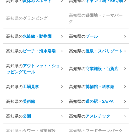
高知県の
夏休みスポット
高知県の
キャンプ場・BBQ場
高知県の
遊園地・テーマパー
高知県の
グランピング
ク
高知県の
水族館・動物園
高知県の
プール
高知県の
ビーチ・海水浴場
高知県の
温泉・スパリゾート
高知県の
アウトレット・ショ
高知県の
商業施設・百貨店
ッピングモール
高知県の
工場見学
高知県の
博物館・科学館
高知県の
美術館
高知県の
道の駅・SA/PA
高知県の
公園
高知県の
アスレチック
高知県の
タワー・展望施設
高知県の
フードテーマパーク