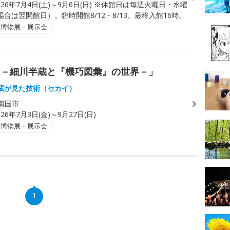
026年7月4日(土)～9月6日(日) ※休館日は毎週火曜日・水曜
合は翌開館日）。臨時開館8/12・8/13。最終入館16時。
・博物展・展示会
ツ－細川半蔵と『機巧図彙』の世界－」
蔵が見た技術（セカイ）
南国市
026年7月3日(金)～9月27日(日)
・博物展・展示会
1