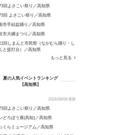
73回よさこい祭り／高知県
73回 よさこい祭り／高知県
南市手結盆踊り／高知県
佐市大綱まつり／高知県
22回しまんと市民祭（なかむら踊り・し
んと提灯台）／高知県
もっと見る
夏の人気イベントランキング
【高知県】
2026/08/06 更新
73回よさこい祭り／高知県
ンどろぼう展(高知)／高知県
っくらミュージアム／高知県