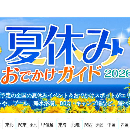
開催予定の全国の夏休みイベント＆おでかけスポットがエ
トや、プール、海水浴場、BBQ・キャンプ場など、遊べ
道
東北
関東
甲信越
東海
北陸
関西
中国
四国
東京
大阪