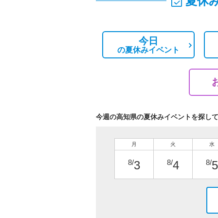
夏休
今日
の
夏休みイベント
今週の高知県の夏休みイベントを探し
月
火
水
8/
8/
8/
3
4
5