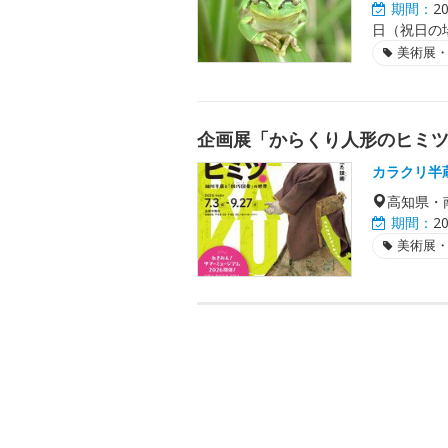
期間：
2
日（祝日の場
美術展
企画展「からくり人形のヒミ
カラクリ半
高知県・
期間：
2
美術展