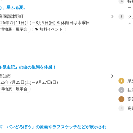
特
4
う、星ふる夏。
ー
高岡郡津野町
ツ
5
026年7月11日(土)～8月9日(日) ※休館日は水曜日
ス
・博物展・展示会
無料イベント
ル昆虫記』の虫の生態を体感！
高知市
県
1
026年7月25日(土)～9月27日(日)
・博物展・展示会
桂
2
高
3
高
4
ズ「パンどろぼう」の原画やラフスケッチなどが展示され