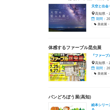
天空と出会
高知県・
期間：
2
美術展
体感するファーブル昆虫展
『ファーブ
高知県・
期間：
2
美術展
パンどろぼう展(高知)
絵本シリー
る