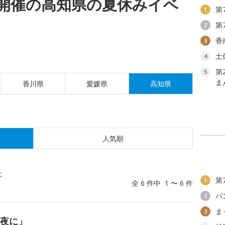
(月)開催の高知県の夏休みイベ
第
1
第
2
香
3
土
4
第
5
ま
香川県
愛媛県
高知県
人気順
た
第
1
全 6 件中 1 〜 6 件
パ
2
ま
3
る夜に」