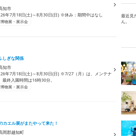
高知市
026年7月18日(土)～8月30日(日) ※休み：期間中はなし
最近見
ん。
・博物展・展示会
ふしぎな関係
高知市
026年7月18日(土)～8月30日(日) ※7/27（月）は、メンテナ
。最終入園時間は16時30分。
・博物展・展示会
度のカエル展がまたやって来た！
高岡郡越知町