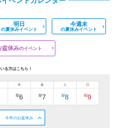
みイベントカレンダー
明日
今週末
の
夏休みイベント
の
夏休みイベント
お盆休み
の
イベント
ている方はこちら！
木
金
土
日
8/
8/
8/
8/
6
7
8
9
今年のお盆休み