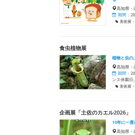
高知県・
期間：
2
美術展
食虫植物展
植物と虫の
高知県・
期間：
2
ンス休園日
美術展
企画展「土佐のカエル2026」
10年に一
高知県・