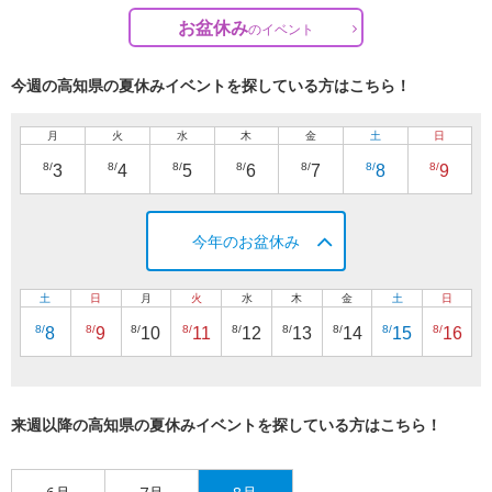
お盆休み
の
イベント
今週の高知県の夏休みイベントを探している方はこちら！
月
火
水
木
金
土
日
8/
8/
8/
8/
8/
8/
8/
3
4
5
6
7
8
9
今年のお盆休み
土
日
月
火
水
木
金
土
日
8/
8/
8/
8/
8/
8/
8/
8/
8/
8
9
10
11
12
13
14
15
16
来週以降の高知県の夏休みイベントを探している方はこちら！