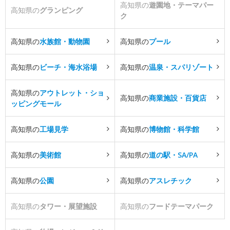
高知県の
遊園地・テーマパー
高知県の
グランピング
ク
高知県の
水族館・動物園
高知県の
プール
高知県の
ビーチ・海水浴場
高知県の
温泉・スパリゾート
高知県の
アウトレット・ショ
高知県の
商業施設・百貨店
ッピングモール
高知県の
工場見学
高知県の
博物館・科学館
高知県の
美術館
高知県の
道の駅・SA/PA
高知県の
公園
高知県の
アスレチック
高知県の
タワー・展望施設
高知県の
フードテーマパーク