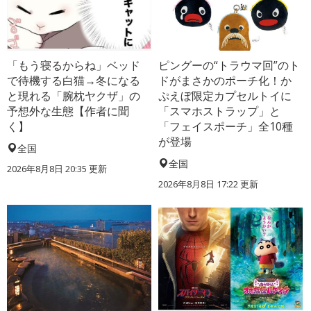
「もう寝るからね」ベッド
ピングーの“トラウマ回”のト
で待機する白猫→冬になる
ドがまさかのポーチ化！か
と現れる「腕枕ヤクザ」の
ぷえぼ限定カプセルトイに
予想外な生態【作者に聞
「スマホストラップ」と
く】
「フェイスポーチ」全10種
が登場
全国
全国
2026年8月8日 20:35
更新
2026年8月8日 17:22
更新