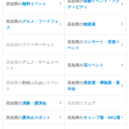
高知県の
体験イベント・アク
高知県の
無料イベント
ティビティ
高知県の
グルメ・フードフェ
高知県の
物産展
ス
高知県の
コンサート・音楽イ
高知県の
フリーマーケット
ベント
高知県の
アニメ・ゲームイベ
高知県の
花イベント
ント
高知県の
動物ふれあいイベン
高知県の
美術展・博物展・展
ト
示会
高知県の
演劇・講演会
高知県の
フェア
高知県の
夏休みスポット
高知県の
キャンプ場・BBQ場