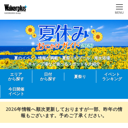
MENU
夏のイベント情報が満載！夏祭りやプール、海水浴場、
キャンプ場など遊べるスポットを大紹介
エリア
日付
イベント
夏祭り
から探す
から探す
ランキング
今日開催
イベント
2026年情報へ順次更新しておりますが一部、昨年の情
報もございます。予めご了承ください。