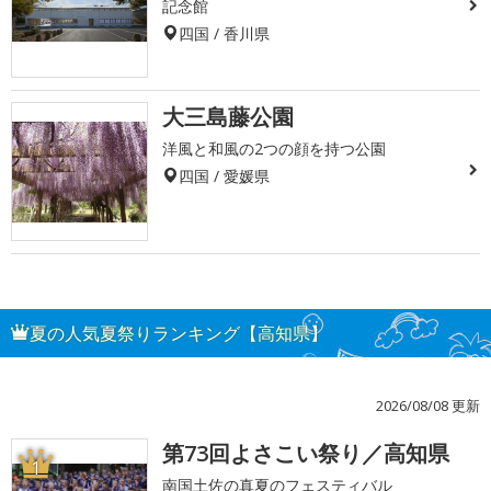
記念館
四国 / 香川県
大三島藤公園
洋風と和風の2つの顔を持つ公園
四国 / 愛媛県
夏の人気夏祭りランキング【高知県】
2026/08/08 更新
第73回よさこい祭り／高知県
1
南国土佐の真夏のフェスティバル