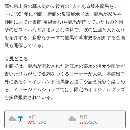
高知県出身の幕末史の立役者の1人である坂本龍馬をテー
マに1991年に開館。新館の常設展示では、龍馬が家族や
仲間にあてた書簡(複製含む)や龍馬が持っていたものと同
型のピストルなどさまざまな資料で、彼の生涯と人となり
を紹介する。多彩なテーマで龍馬や幕末史を紹介する企画
展も開催している。
見どころ
本館では、龍馬が暗殺された近江屋の部屋の復元や龍馬が
書いたひらがなで名刺をつくるコーナーが人気。本館出口
外にあるシェイクハンド龍馬像と握手や記念撮影も楽しめ
る。ミュージアムショップでは、限定のオリジナルグッズ
も多数販売されている。
今日
明日
33℃
／
26℃
32℃
／
26℃