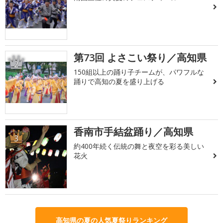
第73回 よさこい祭り／高知県
2
150組以上の踊り子チームが、パワフルな
踊りで高知の夏を盛り上げる
香南市手結盆踊り／高知県
3
約400年続く伝統の舞と夜空を彩る美しい
花火
高知県の夏の人気夏祭りランキング