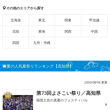
その他のエリアから探す
北海道
東北
関東
甲信越
北陸
東海
関西
中国
四国
九州・沖縄
夏の人気夏祭りランキング【高知県】
2026/08/06 更新
第73回よさこい祭り／高知県
1
南国土佐の真夏のフェスティバル