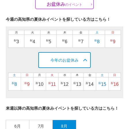
お盆休み
の
イベント
今週の高知県の夏休みイベントを探している方はこちら！
月
火
水
木
金
土
日
8/
8/
8/
8/
8/
8/
8/
3
4
5
6
7
8
9
今年のお盆休み
土
日
月
火
水
木
金
土
日
8/
8/
8/
8/
8/
8/
8/
8/
8/
8
9
10
11
12
13
14
15
16
来週以降の高知県の夏休みイベントを探している方はこちら！
6月
7月
8月