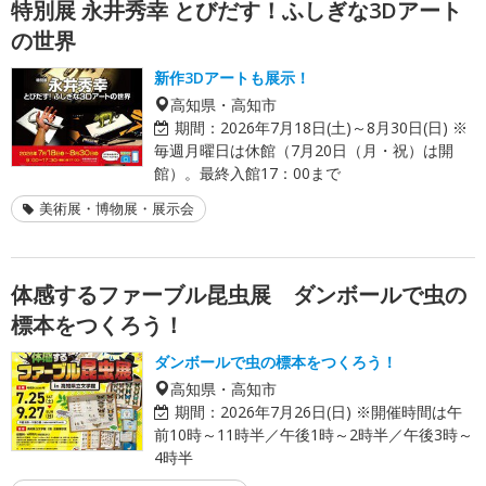
特別展 永井秀幸 とびだす！ふしぎな3Dアート
の世界
新作3Dアートも展示！
高知県・高知市
期間：
2026年7月18日(土)～8月30日(日) ※
毎週月曜日は休館（7月20日（月・祝）は開
館）。最終入館17：00まで
美術展・博物展・展示会
体感するファーブル昆虫展 ダンボールで虫の
標本をつくろう！
ダンボールで虫の標本をつくろう！
高知県・高知市
期間：
2026年7月26日(日) ※開催時間は午
前10時～11時半／午後1時～2時半／午後3時～
4時半