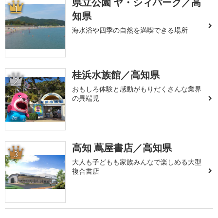
県立公園 ヤ・シィパーク／高
1
知県
海水浴や四季の自然を満喫できる場所
桂浜水族館／高知県
2
おもしろ体験と感動がもりだくさんな業界
の異端児
高知 蔦屋書店／高知県
3
大人も子どもも家族みんなで楽しめる大型
複合書店