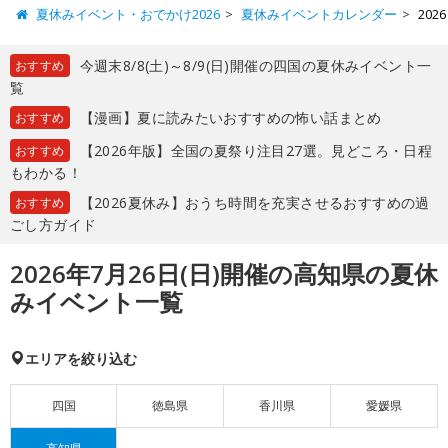
夏休みイベント・おでかけ2026
夏休みイベントカレンダー
20
今週末8/8(土)～8/9(日)開催の四国の夏休みイベント一
おすすめ
覧
【漫画】夏に読みたいおすすめの怖い話まとめ
おすすめ
【2026年版】全国の夏祭り注目27選。見どころ・日程
おすすめ
もわかる！
【2026夏休み】おうち時間を充実させるおすすめの過
おすすめ
ごし方ガイド
2026年7月26日(日)開催の高知県の夏休
みイベント一覧
エリアを絞り込む
四国
徳島県
香川県
愛媛県