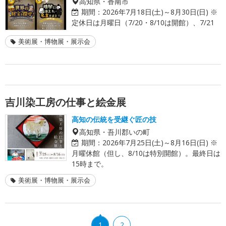
高知県・香南市
期間：
2026年7月18日(土)～8月30日(日) ※
定休日は月曜日（7/20・8/10は開館）、7/21
美術展・博物展・展示会
吉川染工房の仕事と絵金展
高知の伝統を受継ぐ匠の技
高知県・吾川郡いの町
期間：
2026年7月25日(土)～8月16日(日) ※
月曜休館（但し、8/10は特別開館）。最終日は
15時まで。
美術展・博物展・展示会
1
2