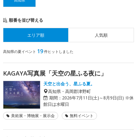
高知県
順番を並び替える
エリア順
人気順
19
高知県の夏イベント
件ヒットしました
KAGAYA写真展「天空の星ふる夜に」
天空と出会う、星ふる夏。
高知県・高岡郡津野町
期間：
2026年7月11日(土)～8月9日(日) ※休
館日は水曜日
美術展・博物展・展示会
無料イベント