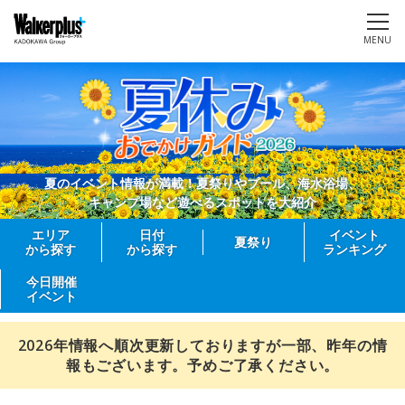
MENU
夏のイベント情報が満載！夏祭りやプール、海水浴場、
キャンプ場など遊べるスポットを大紹介
エリア
日付
イベント
夏祭り
から探す
から探す
ランキング
今日開催
イベント
2026年情報へ順次更新しておりますが一部、昨年の情
報もございます。予めご了承ください。