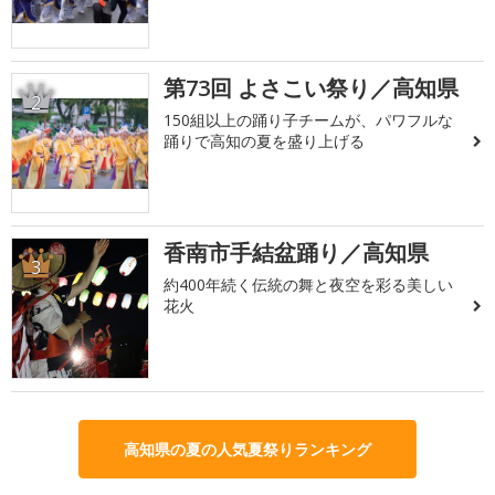
第73回 よさこい祭り／高知県
2
150組以上の踊り子チームが、パワフルな
踊りで高知の夏を盛り上げる
香南市手結盆踊り／高知県
3
約400年続く伝統の舞と夜空を彩る美しい
花火
高知県の夏の人気夏祭りランキング