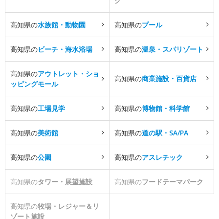
ク
高知県の
水族館・動物園
高知県の
プール
高知県の
ビーチ・海水浴場
高知県の
温泉・スパリゾート
高知県の
アウトレット・ショ
高知県の
商業施設・百貨店
ッピングモール
高知県の
工場見学
高知県の
博物館・科学館
高知県の
美術館
高知県の
道の駅・SA/PA
高知県の
公園
高知県の
アスレチック
高知県の
タワー・展望施設
高知県の
フードテーマパーク
高知県の
牧場・レジャー＆リ
ゾート施設