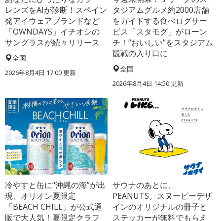
レンズをAIが診断！スペイン
タジアムグルメ約2000店舗
発アイウェアブランドなど
をガイドする食べログサー
「OWNDAYS」イチオシの
ビス「スタモグ」がローン
サングラスが続々リリース
チ！“おいしい”をスタジアム
観戦の入り口に
全国
全国
2026年8月4日 17:00
更新
2026年8月4日 14:50
更新
冷やすと缶に“沖縄の海”が出
サウナのあとに、
現、オリオン夏限定
PEANUTS。スヌーピーデザ
「BEACH CHILL」が公式通
インのオリジナルの冊子と
販で大人気！夏限定クラフ
ステッカーが無料でもらえ