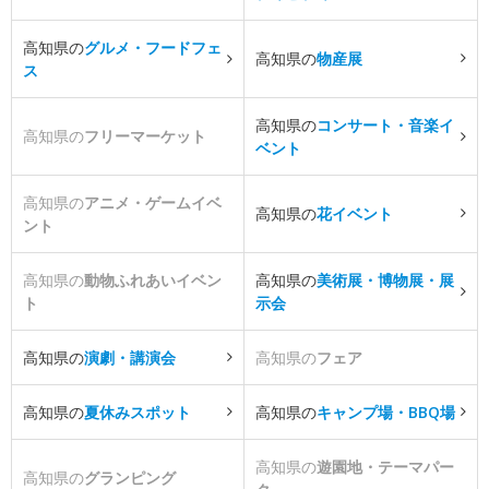
高知県の
グルメ・フードフェ
高知県の
物産展
ス
高知県の
コンサート・音楽イ
高知県の
フリーマーケット
ベント
高知県の
アニメ・ゲームイベ
高知県の
花イベント
ント
高知県の
動物ふれあいイベン
高知県の
美術展・博物展・展
ト
示会
高知県の
演劇・講演会
高知県の
フェア
高知県の
夏休みスポット
高知県の
キャンプ場・BBQ場
高知県の
遊園地・テーマパー
高知県の
グランピング