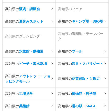
高知県の
演劇・講演会
高知県の
フェア
高知県の
夏休みスポット
高知県の
キャンプ場・BBQ場
高知県の
遊園地・テーマパー
高知県の
グランピング
ク
高知県の
水族館・動物園
高知県の
プール
高知県の
ビーチ・海水浴場
高知県の
温泉・スパリゾート
高知県の
アウトレット・ショ
高知県の
商業施設・百貨店
ッピングモール
高知県の
工場見学
高知県の
博物館・科学館
高知県の
美術館
高知県の
道の駅・SA/PA