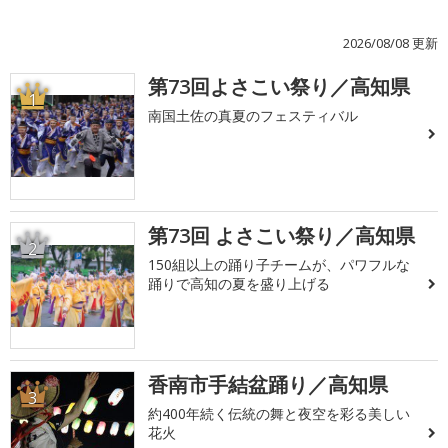
2026/08/08 更新
第73回よさこい祭り／高知県
1
南国土佐の真夏のフェスティバル
第73回 よさこい祭り／高知県
2
150組以上の踊り子チームが、パワフルな
踊りで高知の夏を盛り上げる
香南市手結盆踊り／高知県
3
約400年続く伝統の舞と夜空を彩る美しい
花火