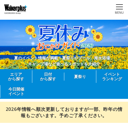
MENU
夏のイベント情報が満載！夏祭りやプール、海水浴場、
キャンプ場など遊べるスポットを大紹介
エリア
日付
イベント
夏祭り
から探す
から探す
ランキング
今日開催
イベント
2026年情報へ順次更新しておりますが一部、昨年の情
報もございます。予めご了承ください。