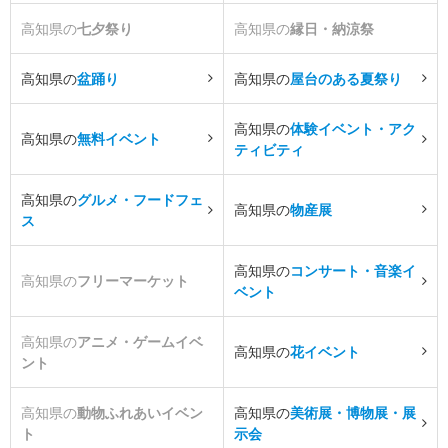
高知県の
七夕祭り
高知県の
縁日・納涼祭
高知県の
盆踊り
高知県の
屋台のある夏祭り
高知県の
体験イベント・アク
高知県の
無料イベント
ティビティ
高知県の
グルメ・フードフェ
高知県の
物産展
ス
高知県の
コンサート・音楽イ
高知県の
フリーマーケット
ベント
高知県の
アニメ・ゲームイベ
高知県の
花イベント
ント
高知県の
動物ふれあいイベン
高知県の
美術展・博物展・展
ト
示会