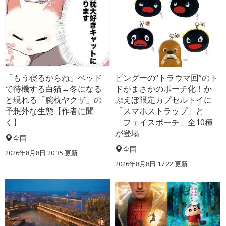
「もう寝るからね」ベッド
ピングーの“トラウマ回”のト
で待機する白猫→冬になる
ドがまさかのポーチ化！か
と現れる「腕枕ヤクザ」の
ぷえぼ限定カプセルトイに
予想外な生態【作者に聞
「スマホストラップ」と
く】
「フェイスポーチ」全10種
が登場
全国
全国
2026年8月8日 20:35
更新
2026年8月8日 17:22
更新