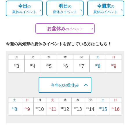
今日
明日
今週末
の
の
の
夏休みイベント
夏休みイベント
夏休みイベント
お盆休み
の
イベント
今週の高知県の夏休みイベントを探している方はこちら！
月
火
水
木
金
土
日
8/
8/
8/
8/
8/
8/
8/
3
4
5
6
7
8
9
今年のお盆休み
土
日
月
火
水
木
金
土
日
8/
8/
8/
8/
8/
8/
8/
8/
8/
8
9
10
11
12
13
14
15
16