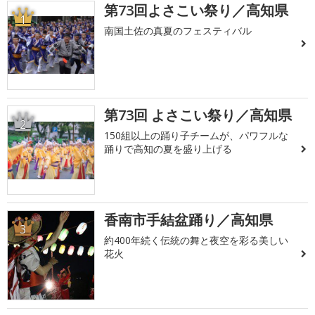
第73回よさこい祭り／高知県
1
南国土佐の真夏のフェスティバル
第73回 よさこい祭り／高知県
2
150組以上の踊り子チームが、パワフルな
踊りで高知の夏を盛り上げる
香南市手結盆踊り／高知県
3
約400年続く伝統の舞と夜空を彩る美しい
花火