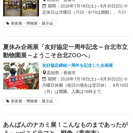
期間：
2026年7月18日(土)～8月30日(日) ※
定休日は月曜日（7/20・8/10は開館）、7/21
美術展・博物展・展示会
夏休み企画展「友好協定一周年記念～台北市立
動物園展～ようこそ台北ZOOへ」
友好協定締結一周年を記念した企画展
高知県・香南市
期間：
2026年7月18日(土)～8月30日(日) ※
月曜日休園（祝日の場合は翌日休）、8月10日
（月）は開園。入園は16時まで。
美術展・博物展・展示会
あんぱんのナカミ展！こんなものまであったが
よ～ vol.2 ドラマと、戦争（香南市）