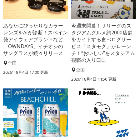
あなたにぴったりなカラー
今週末開幕！Ｊリーグのス
レンズをAIが診断！スペイン
タジアムグルメ約2000店舗
発アイウェアブランドなど
をガイドする食べログサー
「OWNDAYS」イチオシの
ビス「スタモグ」がローン
サングラスが続々リリース
チ！“おいしい”をスタジアム
観戦の入り口に
全国
全国
2026年8月4日 17:00
更新
2026年8月4日 14:50
更新