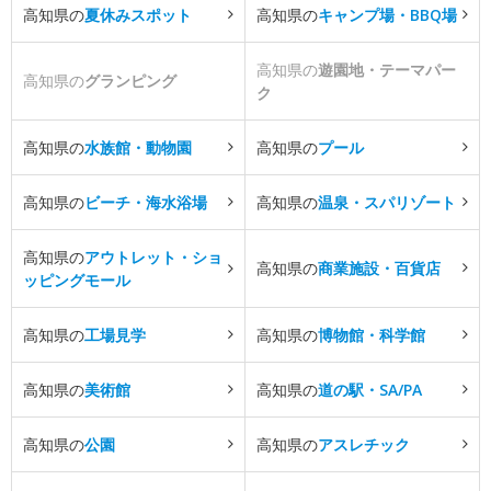
高知県の
夏休みスポット
高知県の
キャンプ場・BBQ場
高知県の
遊園地・テーマパー
高知県の
グランピング
ク
高知県の
水族館・動物園
高知県の
プール
高知県の
ビーチ・海水浴場
高知県の
温泉・スパリゾート
高知県の
アウトレット・ショ
高知県の
商業施設・百貨店
ッピングモール
高知県の
工場見学
高知県の
博物館・科学館
高知県の
美術館
高知県の
道の駅・SA/PA
高知県の
公園
高知県の
アスレチック