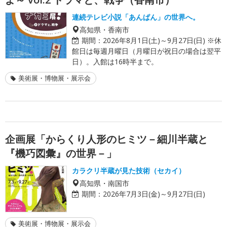
連続テレビ小説「あんぱん」の世界へ。
高知県・香南市
期間：
2026年8月1日(土)～9月27日(日) ※休
館日は毎週月曜日（月曜日が祝日の場合は翌平
日）。入館は16時半まで。
美術展・博物展・展示会
企画展「からくり人形のヒミツ－細川半蔵と
『機巧図彙』の世界－」
カラクリ半蔵が見た技術（セカイ）
高知県・南国市
期間：
2026年7月3日(金)～9月27日(日)
美術展・博物展・展示会