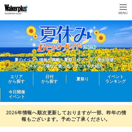
MENU
夏のイベント情報が満載！夏祭りやプール、海水浴場、
キャンプ場など遊べるスポットを大紹介
エリア
日付
イベント
夏祭り
から探す
から探す
ランキング
今日開催
イベント
2026年情報へ順次更新しておりますが一部、昨年の情
報もございます。予めご了承ください。