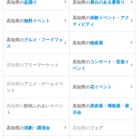
高知県の
盆踊り
高知県の
屋台のある夏祭り
高知県の
体験イベント・アク
高知県の
無料イベント
ティビティ
高知県の
グルメ・フードフェ
高知県の
物産展
ス
高知県の
コンサート・音楽イ
高知県の
フリーマーケット
ベント
高知県の
アニメ・ゲームイベ
高知県の
花イベント
ント
高知県の
動物ふれあいイベン
高知県の
美術展・博物展・展
ト
示会
高知県の
演劇・講演会
高知県の
フェア