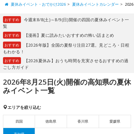
夏休みイベント・おでかけ2026
夏休みイベントカレンダー
20
今週末8/8(土)～8/9(日)開催の四国の夏休みイベント一
おすすめ
覧
【漫画】夏に読みたいおすすめの怖い話まとめ
おすすめ
【2026年版】全国の夏祭り注目27選。見どころ・日程
おすすめ
もわかる！
【2026夏休み】おうち時間を充実させるおすすめの過
おすすめ
ごし方ガイド
2026年8月25日(火)開催の高知県の夏休
みイベント一覧
エリアを絞り込む
四国
徳島県
香川県
愛媛県