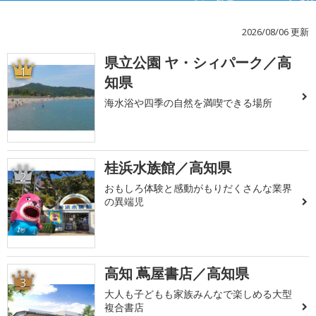
2026/08/06 更新
県立公園 ヤ・シィパーク／高
1
知県
海水浴や四季の自然を満喫できる場所
桂浜水族館／高知県
2
おもしろ体験と感動がもりだくさんな業界
の異端児
高知 蔦屋書店／高知県
3
大人も子どもも家族みんなで楽しめる大型
複合書店