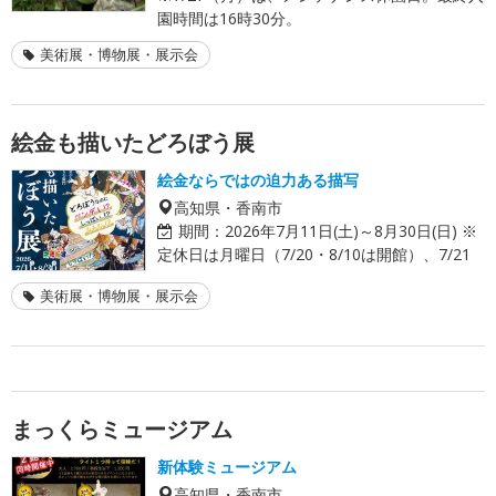
園時間は16時30分。
美術展・博物展・展示会
絵金も描いたどろぼう展
絵金ならではの迫力ある描写
高知県・香南市
期間：
2026年7月11日(土)～8月30日(日) ※
定休日は月曜日（7/20・8/10は開館）、7/21
美術展・博物展・展示会
まっくらミュージアム
新体験ミュージアム
高知県・香南市