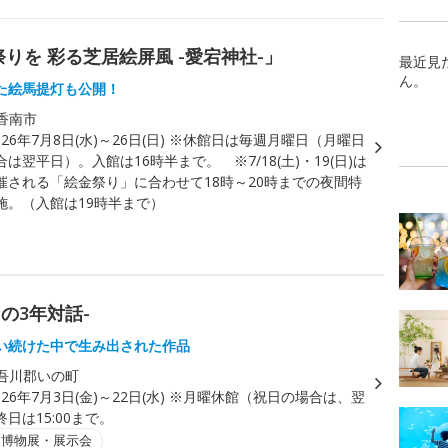
りを 彩る芝居絵屏風 -愛宕神社-」
最近見
ん。
た絵馬提灯も公開！
香南市
026年7月8日(水)～26日(日) ※休館日は毎週月曜日（月曜日
は翌平日）。入館は16時半まで。 ※7/18(土)・19(日)は
催される「絵金祭り」に合わせて18時～20時までの夜間特
施。（入館は19時半まで）
との3年対話-
い続けた中で生み出された作品
吾川郡いの町
026年7月3日(金)～22日(水) ※月曜休館（祝日の場合は、翌
日は15:00まで。
・博物展・展示会