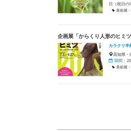
日（祝日の場
美術展
企画展「からくり人形のヒミ
カラクリ半
高知県・
期間：
2
美術展