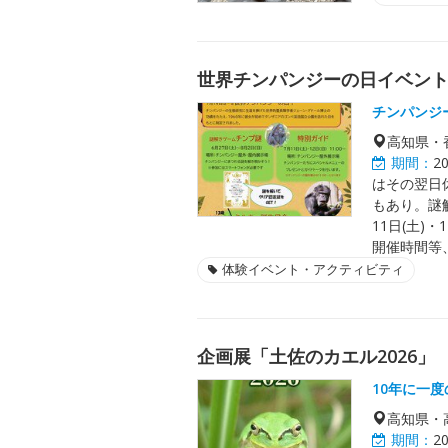
世界チンパンジーの日イベン
チンパンジ
高知県・
期間：
2
はその翌日
もあり。謎解
11日(土)
開催時間等
体験イベント・アクティビティ
企画展「土佐のカエル2026」
10年に一
高知県・
期間：
2