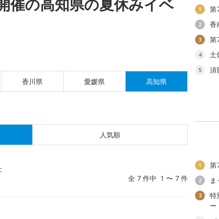
(木)開催の高知県の夏休みイベ
第
1
香
2
第
3
土
4
須
5
香川県
愛媛県
高知県
人気順
第
1
た
全 7 件中 1 〜 7 件
ま
2
特
3
ー
」