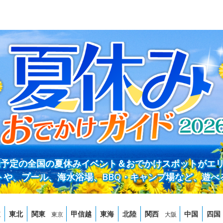
開催予定の全国の夏休みイベント＆おでかけスポットがエ
トや、プール、海水浴場、BBQ・キャンプ場など、遊べ
道
東北
関東
甲信越
東海
北陸
関西
中国
四国
東京
大阪