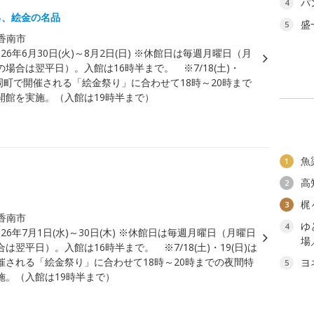
パ
4
る、絵金の名品
盛
5
香南市
026年6月30日(火)～8月2日(日) ※休館日は毎週月曜日（月
場合は翌平日）。入館は16時半まで。 ※7/18(土)・
赤岡町で開催される「絵金祭り」に合わせて18時～20時まで
開館を実施。（入館は19時半まで）
魚
1
高
2
梶
3
香南市
ゆ
4
026年7月1日(水)～30日(木) ※休館日は毎週月曜日（月曜日
場
は翌平日）。入館は16時半まで。 ※7/18(土)・19(日)は
催される「絵金祭り」に合わせて18時～20時までの夜間特
ヨ
5
施。（入館は19時半まで）