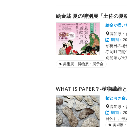
絵金蔵 夏の特別展「土佐の夏祭
絵金が描い
高知県・
期間：
2
が祝日の場合
赤岡町で開
別開館も実
美術展・博物展・展示会
WHAT IS PAPER？-植物繊維
楮と向き合
高知県・
期間：
2
日休）。最終
美術展