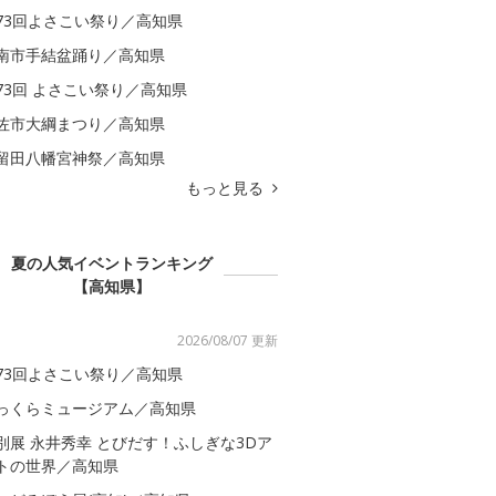
73回よさこい祭り／高知県
南市手結盆踊り／高知県
73回 よさこい祭り／高知県
佐市大綱まつり／高知県
留田八幡宮神祭／高知県
もっと見る
夏の人気イベントランキング
【高知県】
2026/08/07 更新
73回よさこい祭り／高知県
っくらミュージアム／高知県
別展 永井秀幸 とびだす！ふしぎな3Dア
トの世界／高知県