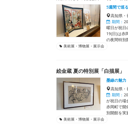
5週間で巡
高知県・
期間：
2
曜日が祝日の
19(日)は
の夜間特別
美術展・博物展・展示会
絵金蔵 夏の特別展「白描展」
墨線の魅力
高知県・
期間：
2
が祝日の場合
赤岡町で開
別開館を実
美術展・博物展・展示会