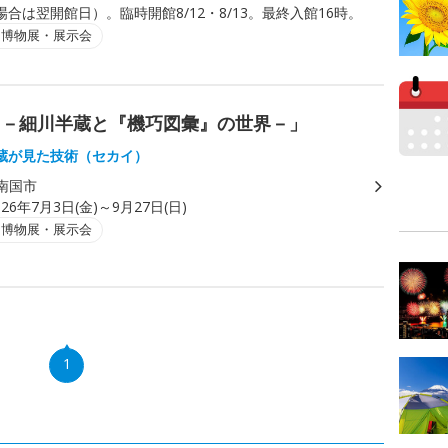
合は翌開館日）。臨時開館8/12・8/13。最終入館16時。
・博物展・展示会
ツ－細川半蔵と『機巧図彙』の世界－」
蔵が見た技術（セカイ）
南国市
026年7月3日(金)～9月27日(日)
・博物展・展示会
1