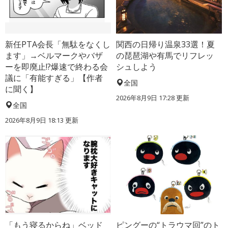
新任PTA会長「無駄をなくし
関西の日帰り温泉33選！夏
ます」→ベルマークやバザ
の琵琶湖や有馬でリフレッ
ーを即廃止!?爆速で終わる会
シュしよう
議に「有能すぎる」【作者
全国
に聞く】
2026年8月9日 17:28
更新
全国
2026年8月9日 18:13
更新
「もう寝るからね」ベッド
ピングーの“トラウマ回”のト