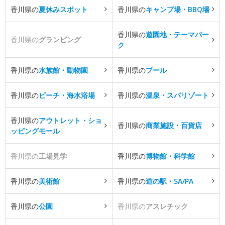
香川県の
夏休みスポット
香川県の
キャンプ場・BBQ場
香川県の
遊園地・テーマパー
香川県の
グランピング
ク
香川県の
水族館・動物園
香川県の
プール
香川県の
ビーチ・海水浴場
香川県の
温泉・スパリゾート
香川県の
アウトレット・ショ
香川県の
商業施設・百貨店
ッピングモール
香川県の
工場見学
香川県の
博物館・科学館
香川県の
美術館
香川県の
道の駅・SA/PA
香川県の
公園
香川県の
アスレチック