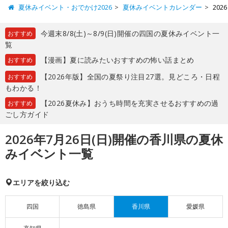
夏休みイベント・おでかけ2026
夏休みイベントカレンダー
20
今週末8/8(土)～8/9(日)開催の四国の夏休みイベント一
おすすめ
覧
【漫画】夏に読みたいおすすめの怖い話まとめ
おすすめ
【2026年版】全国の夏祭り注目27選。見どころ・日程
おすすめ
もわかる！
【2026夏休み】おうち時間を充実させるおすすめの過
おすすめ
ごし方ガイド
2026年7月26日(日)開催の香川県の夏休
みイベント一覧
エリアを絞り込む
四国
徳島県
香川県
愛媛県