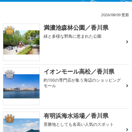
2026/08/09 更新
満濃池森林公園／香川県
1
緑と多様な野鳥に恵まれた公園
イオンモール高松／香川県
2
約100の専門店が集う海辺のショッピング
モール
有明浜海水浴場／香川県
3
景勝地としても名高い人気のスポット