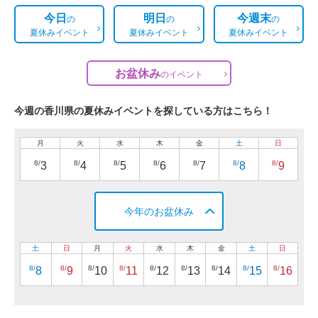
今日
明日
今週末
の
の
の
夏休みイベント
夏休みイベント
夏休みイベント
お盆休み
の
イベント
今週の香川県の夏休みイベントを探している方はこちら！
月
火
水
木
金
土
日
8/
8/
8/
8/
8/
8/
8/
3
4
5
6
7
8
9
今年のお盆休み
土
日
月
火
水
木
金
土
日
8/
8/
8/
8/
8/
8/
8/
8/
8/
8
9
10
11
12
13
14
15
16