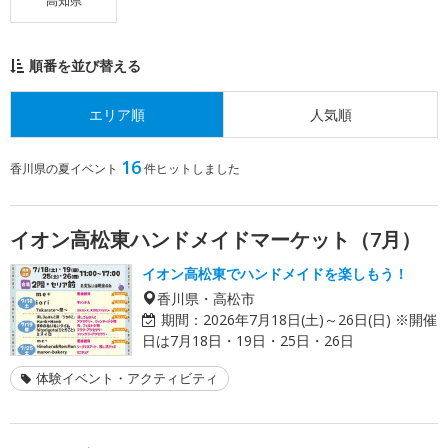
高知県
順番を並び替える
エリア順
人気順
16
香川県の夏イベント
件ヒットしました
イオン高松東ハンドメイドマーケット（7月）
イオン高松東でハンドメイドを楽しもう！
香川県・高松市
期間：
2026年7月18日(土)～26日(日) ※開催
日は7月18日・19日・25日・26日
体験イベント・アクティビティ