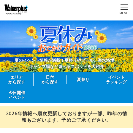
MENU
夏のイベント情報が満載！夏祭りやプール、海水浴場、
キャンプ場など遊べるスポットを大紹介
エリア
日付
イベント
夏祭り
から探す
から探す
ランキング
今日開催
イベント
2026年情報へ順次更新しておりますが一部、昨年の情
報もございます。予めご了承ください。