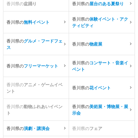
香川県の
盆踊り
香川県の
屋台のある夏祭り
香川県の
体験イベント・アク
香川県の
無料イベント
ティビティ
香川県の
グルメ・フードフェ
香川県の
物産展
ス
香川県の
コンサート・音楽イ
香川県の
フリーマーケット
ベント
香川県の
アニメ・ゲームイベ
香川県の
花イベント
ント
香川県の
動物ふれあいイベン
香川県の
美術展・博物展・展
ト
示会
香川県の
演劇・講演会
香川県の
フェア