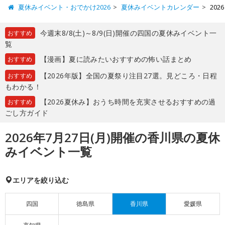
夏休みイベント・おでかけ2026
夏休みイベントカレンダー
20
今週末8/8(土)～8/9(日)開催の四国の夏休みイベント一
おすすめ
覧
【漫画】夏に読みたいおすすめの怖い話まとめ
おすすめ
【2026年版】全国の夏祭り注目27選。見どころ・日程
おすすめ
もわかる！
【2026夏休み】おうち時間を充実させるおすすめの過
おすすめ
ごし方ガイド
2026年7月27日(月)開催の香川県の夏休
みイベント一覧
エリアを絞り込む
四国
徳島県
香川県
愛媛県