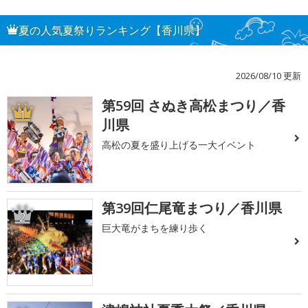
夏の人気夏祭りランキング【香川県】
2026/08/10 更新
第59回 さぬき高松まつり／香
1
川県
高松の夏を盛り上げる一大イベント
第39回仁尾竜まつり／香川県
2
巨大竜がまちを練り歩く