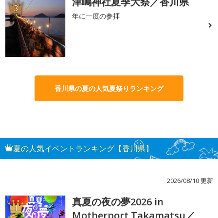
津嶋神社夏季大祭／香川県
3
年に一度の参拝
香川県の夏の人気夏祭りランキング
夏の人気イベントランキング【香川県】
2026/08/10 更新
真夏の夜の夢2026 in
1
Motherport Takamatsu／