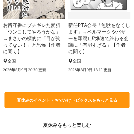
お留守番にブチギレた愛猫
新任PTA会長「無駄をなくし
「ウンコしてやろうかな」
ます」→ベルマークやバザ
→まさかの標的に「目が笑
ーを即廃止!?爆速で終わる会
ってない！」と恐怖【作者
議に「有能すぎる」【作者
に聞く】
に聞く】
全国
全国
2026年8月9日 20:30
更新
2026年8月9日 18:13
更新
夏休みのイベント・おでかけトピックスをもっと見る
夏休みをもっと楽しむ