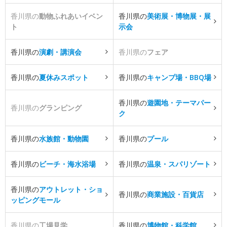
香川県の
動物ふれあいイベン
香川県の
美術展・博物展・展
ト
示会
香川県の
演劇・講演会
香川県の
フェア
香川県の
夏休みスポット
香川県の
キャンプ場・BBQ場
香川県の
遊園地・テーマパー
香川県の
グランピング
ク
香川県の
水族館・動物園
香川県の
プール
香川県の
ビーチ・海水浴場
香川県の
温泉・スパリゾート
香川県の
アウトレット・ショ
香川県の
商業施設・百貨店
ッピングモール
香川県の
工場見学
香川県の
博物館・科学館