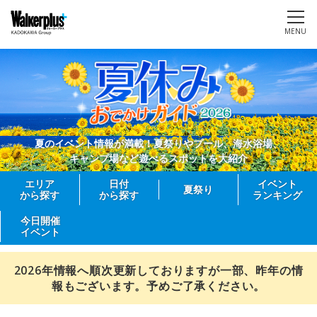
MENU
夏のイベント情報が満載！夏祭りやプール、海水浴場、
キャンプ場など遊べるスポットを大紹介
エリア
日付
イベント
夏祭り
から探す
から探す
ランキング
今日開催
イベント
2026年情報へ順次更新しておりますが一部、昨年の情
報もございます。予めご了承ください。