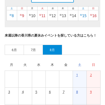
土
日
月
火
水
木
金
土
日
8/
8/
8/
8/
8/
8/
8/
8/
8/
8
9
10
11
12
13
14
15
16
来週以降の香川県の夏休みイベントを探している方はこちら！
6月
7月
8月
月
火
水
木
金
土
日
1
2
3
4
5
6
7
8
9