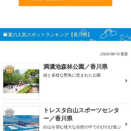
夏の人気スポットランキング【香川県】
2026/08/10 更新
満濃池森林公園／香川県
1
緑と多様な野鳥に恵まれた公園
トレスタ白山スポーツセンタ
2
ー／香川県
白山を望む雄大な自然の中でのびのび遊ぶ