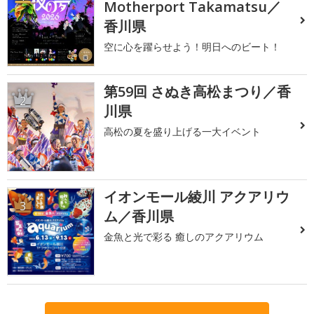
Motherport Takamatsu／
香川県
空に心を躍らせよう！明日へのビート！
第59回 さぬき高松まつり／香
2
川県
高松の夏を盛り上げる一大イベント
イオンモール綾川 アクアリウ
3
ム／香川県
金魚と光で彩る 癒しのアクアリウム