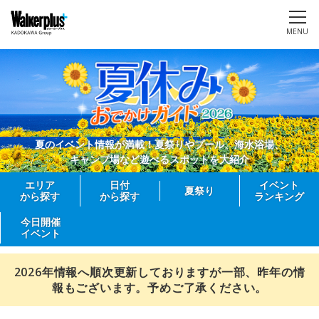
MENU
夏のイベント情報が満載！夏祭りやプール、海水浴場、
キャンプ場など遊べるスポットを大紹介
エリア
日付
イベント
夏祭り
から探す
から探す
ランキング
今日開催
イベント
2026年情報へ順次更新しておりますが一部、昨年の情
報もございます。予めご了承ください。