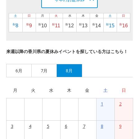
土
日
月
火
水
木
金
土
日
8/
8/
8/
8/
8/
8/
8/
8/
8/
8
9
10
11
12
13
14
15
16
来週以降の香川県の夏休みイベントを探している方はこちら！
6月
7月
8月
月
火
水
木
金
土
日
1
2
3
4
5
6
7
8
9