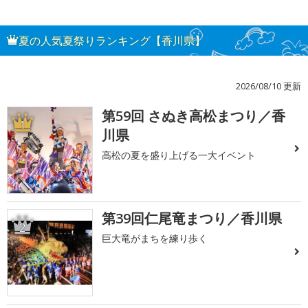
夏の人気夏祭りランキング【香川県】
2026/08/10 更新
第59回 さぬき高松まつり／香
1
川県
高松の夏を盛り上げる一大イベント
第39回仁尾竜まつり／香川県
2
巨大竜がまちを練り歩く