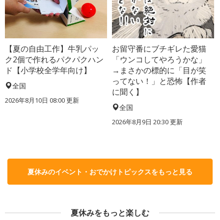
【夏の自由工作】牛乳パッ
お留守番にブチギレた愛猫
ク2個で作れるパクパクハン
「ウンコしてやろうかな」
ド【小学校全学年向け】
→まさかの標的に「目が笑
ってない！」と恐怖【作者
全国
に聞く】
2026年8月10日 08:00
更新
全国
2026年8月9日 20:30
更新
夏休みのイベント・おでかけトピックスをもっと見る
夏休みをもっと楽しむ