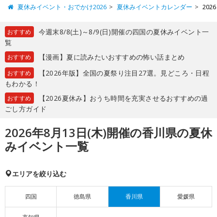
夏休みイベント・おでかけ2026
夏休みイベントカレンダー
20
今週末8/8(土)～8/9(日)開催の四国の夏休みイベント一
おすすめ
覧
【漫画】夏に読みたいおすすめの怖い話まとめ
おすすめ
【2026年版】全国の夏祭り注目27選。見どころ・日程
おすすめ
もわかる！
【2026夏休み】おうち時間を充実させるおすすめの過
おすすめ
ごし方ガイド
2026年8月13日(木)開催の香川県の夏休
みイベント一覧
エリアを絞り込む
四国
徳島県
香川県
愛媛県