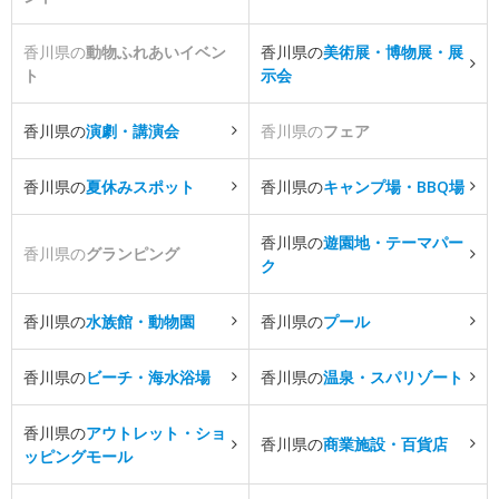
香川県の
動物ふれあいイベン
香川県の
美術展・博物展・展
ト
示会
香川県の
演劇・講演会
香川県の
フェア
香川県の
夏休みスポット
香川県の
キャンプ場・BBQ場
香川県の
遊園地・テーマパー
香川県の
グランピング
ク
香川県の
水族館・動物園
香川県の
プール
香川県の
ビーチ・海水浴場
香川県の
温泉・スパリゾート
香川県の
アウトレット・ショ
香川県の
商業施設・百貨店
ッピングモール