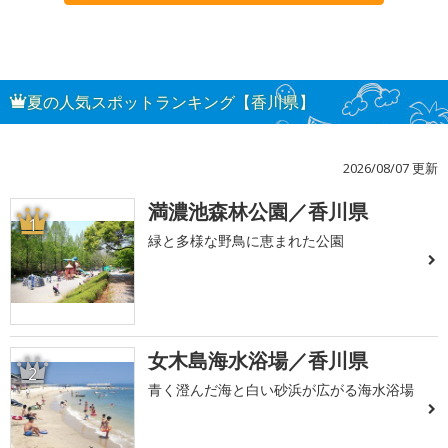
夏の人気スポットランキング【香川県】
2026/08/07 更新
満濃池森林公園／香川県
1
緑と多様な野鳥に恵まれた公園
女木島海水浴場／香川県
2
青く澄んだ海と白い砂浜が広がる海水浴場