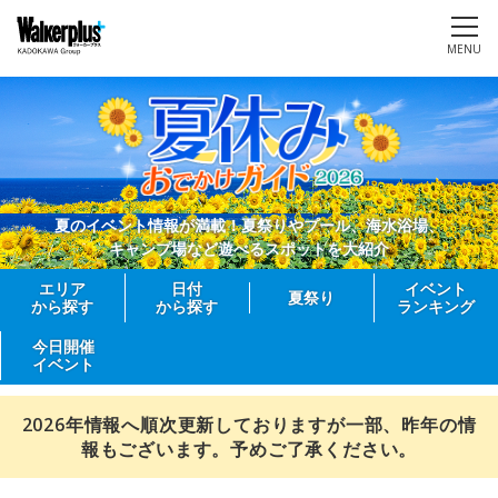
MENU
夏のイベント情報が満載！夏祭りやプール、海水浴場、
キャンプ場など遊べるスポットを大紹介
エリア
日付
イベント
夏祭り
から探す
から探す
ランキング
今日開催
イベント
2026年情報へ順次更新しておりますが一部、昨年の情
報もございます。予めご了承ください。