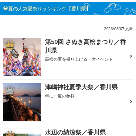
夏の人気夏祭りランキング【香川県】
2026/08/07 更新
第59回 さぬき高松まつり／香
1
川県
高松の夏を盛り上げる一大イベント
津嶋神社夏季大祭／香川県
2
年に一度の参拝
水辺の納涼祭／香川県