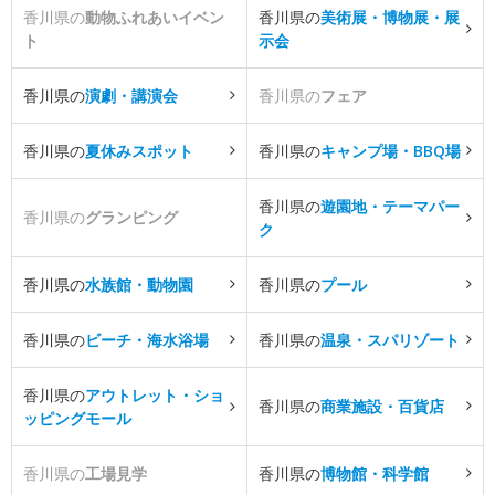
香川県の
動物ふれあいイベン
香川県の
美術展・博物展・展
ト
示会
香川県の
演劇・講演会
香川県の
フェア
香川県の
夏休みスポット
香川県の
キャンプ場・BBQ場
香川県の
遊園地・テーマパー
香川県の
グランピング
ク
香川県の
水族館・動物園
香川県の
プール
香川県の
ビーチ・海水浴場
香川県の
温泉・スパリゾート
香川県の
アウトレット・ショ
香川県の
商業施設・百貨店
ッピングモール
香川県の
工場見学
香川県の
博物館・科学館