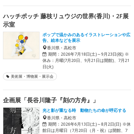
ハッチポッチ 藤枝リュウジの世界(香川)・2F展
示室
ポップで温かみのあるイラストレーションや広
告、絵本などを展示
香川県・高松市
期間：
2026年7月18日(土)～9月23日(祝) ※
休み：月曜(7月20日、9月21日は開館)、7月21
日(火)
美術展・博物展・展示会
企画展「長谷川隆子『刻の方舟』」
光と影が重なる時 動物たちの命が呼応する
香川県・高松市
期間：
2026年6月13日(土)～8月2日(日) ※休
館日は月曜日（7月20日（月・祝）は開館、7