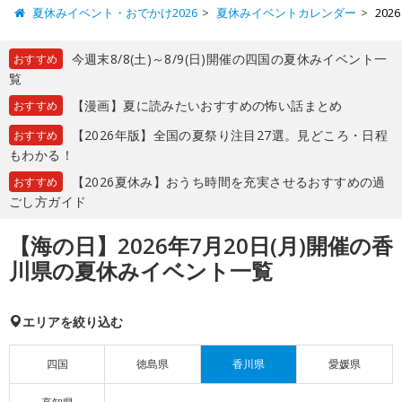
夏休みイベント・おでかけ2026
夏休みイベントカレンダー
20
今週末8/8(土)～8/9(日)開催の四国の夏休みイベント一
おすすめ
覧
【漫画】夏に読みたいおすすめの怖い話まとめ
おすすめ
【2026年版】全国の夏祭り注目27選。見どころ・日程
おすすめ
もわかる！
【2026夏休み】おうち時間を充実させるおすすめの過
おすすめ
ごし方ガイド
【海の日】2026年7月20日(月)開催の香
川県の夏休みイベント一覧
エリアを絞り込む
四国
徳島県
香川県
愛媛県