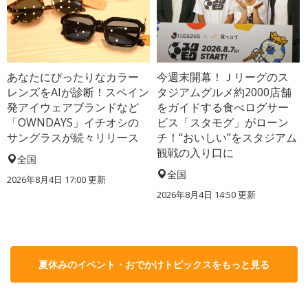
あなたにぴったりなカラー
今週末開幕！Ｊリーグのス
レンズをAIが診断！スペイン
タジアムグルメ約2000店舗
発アイウェアブランドなど
をガイドする食べログサー
「OWNDAYS」イチオシの
ビス「スタモグ」がローン
サングラスが続々リリース
チ！“おいしい”をスタジアム
観戦の入り口に
全国
全国
2026年8月4日 17:00
更新
2026年8月4日 14:50
更新
夏休みのイベント・おでかけトピックスをもっと見る