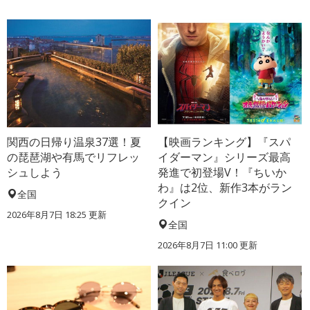
関西の日帰り温泉37選！夏
【映画ランキング】『スパ
の琵琶湖や有馬でリフレッ
イダーマン』シリーズ最高
シュしよう
発進で初登場V！『ちいか
わ』は2位、新作3本がラン
全国
クイン
2026年8月7日 18:25
更新
全国
2026年8月7日 11:00
更新