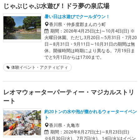
じゃぶじゃぶ水遊び！ドラ夢の泉広場
暑い日は水遊びでクールダウン！
香川県・仲多度郡まんのう町
期間：
2026年4月25日(土)～10月4日(日) ※
火曜日休園、ただし3月20日～5月31日・7月20
日～8月31日・9月11日～10月31日の期間は無
休。開催時間は時期により異なる。7月19日ま
でと9月1日からは17:00まで。
体験イベント・アクティビティ
レオマウォーターパーティー・マジカルストリ
ート
約20トンの水や泡が撒かれるウォーターイベン
ト
香川県・丸亀市
期間：
2026年6月27日(土)～8月23日(日)
※6月30日(火)、7月7日(火)、14日(火)はイベン