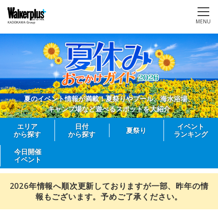
MENU
夏のイベント情報が満載！夏祭りやプール、海水浴場、
キャンプ場など遊べるスポットを大紹介
エリア
日付
イベント
夏祭り
から探す
から探す
ランキング
今日開催
イベント
2026年情報へ順次更新しておりますが一部、昨年の情
報もございます。予めご了承ください。