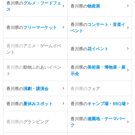
香川県の
グルメ・フードフェ
香川県の
物産展
ス
香川県の
コンサート・音楽イ
香川県の
フリーマーケット
ベント
香川県の
アニメ・ゲームイベ
香川県の
花イベント
ント
香川県の
動物ふれあいイベン
香川県の
美術展・博物展・展
ト
示会
香川県の
演劇・講演会
香川県の
フェア
香川県の
夏休みスポット
香川県の
キャンプ場・BBQ場
香川県の
遊園地・テーマパー
香川県の
グランピング
ク