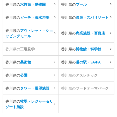
香川県の
水族館・動物園
香川県の
プール
香川県の
ビーチ・海水浴場
香川県の
温泉・スパリゾート
香川県の
アウトレット・ショ
香川県の
商業施設・百貨店
ッピングモール
香川県の
工場見学
香川県の
博物館・科学館
香川県の
美術館
香川県の
道の駅・SA/PA
香川県の
公園
香川県の
アスレチック
香川県の
タワー・展望施設
香川県の
フードテーマパーク
香川県の
牧場・レジャー＆リ
ゾート施設