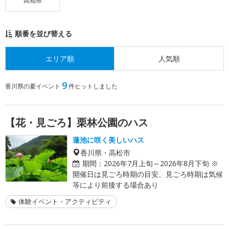
高知県
順番を並び替える
エリア順
人気順
9
香川県の夏イベント
件ヒットしました
【花・見ごろ】栗林公園のハス
蓮池に咲く美しいハス
香川県・高松市
期間：
2026年7月上旬～2026年8月下旬 ※
開催日は見ごろ時期の目安、見ごろ時期は気候
等により前後する場合あり
体験イベント・アクティビティ