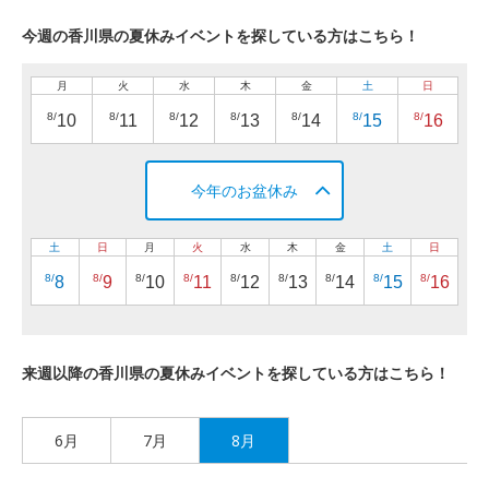
今週の香川県の夏休みイベントを探している方はこちら！
月
火
水
木
金
土
日
8/
8/
8/
8/
8/
8/
8/
10
11
12
13
14
15
16
今年のお盆休み
土
日
月
火
水
木
金
土
日
8/
8/
8/
8/
8/
8/
8/
8/
8/
8
9
10
11
12
13
14
15
16
来週以降の香川県の夏休みイベントを探している方はこちら！
6月
7月
8月