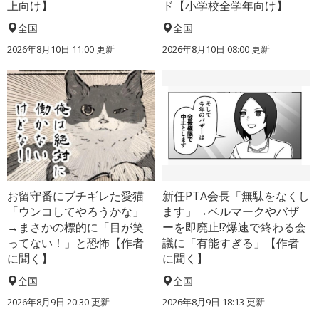
上向け】
ド【小学校全学年向け】
全国
全国
2026年8月10日 11:00
更新
2026年8月10日 08:00
更新
お留守番にブチギレた愛猫
新任PTA会長「無駄をなくし
「ウンコしてやろうかな」
ます」→ベルマークやバザ
→まさかの標的に「目が笑
ーを即廃止!?爆速で終わる会
ってない！」と恐怖【作者
議に「有能すぎる」【作者
に聞く】
に聞く】
全国
全国
2026年8月9日 20:30
更新
2026年8月9日 18:13
更新