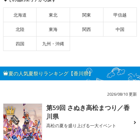
北海道
東北
関東
甲信越
北陸
東海
関西
中国
四国
九州・沖縄
夏の人気夏祭りランキング【香川県】
2026/08/10 更新
第59回 さぬき高松まつり／香
1
川県
高松の夏を盛り上げる一大イベント