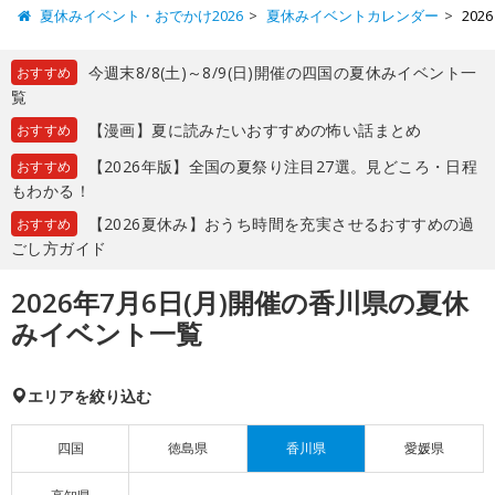
夏休みイベント・おでかけ2026
夏休みイベントカレンダー
20
今週末8/8(土)～8/9(日)開催の四国の夏休みイベント一
おすすめ
覧
【漫画】夏に読みたいおすすめの怖い話まとめ
おすすめ
【2026年版】全国の夏祭り注目27選。見どころ・日程
おすすめ
もわかる！
【2026夏休み】おうち時間を充実させるおすすめの過
おすすめ
ごし方ガイド
2026年7月6日(月)開催の香川県の夏休
みイベント一覧
エリアを絞り込む
四国
徳島県
香川県
愛媛県