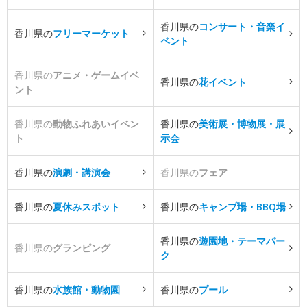
香川県の
コンサート・音楽イ
香川県の
フリーマーケット
ベント
香川県の
アニメ・ゲームイベ
香川県の
花イベント
ント
香川県の
動物ふれあいイベン
香川県の
美術展・博物展・展
ト
示会
香川県の
演劇・講演会
香川県の
フェア
香川県の
夏休みスポット
香川県の
キャンプ場・BBQ場
香川県の
遊園地・テーマパー
香川県の
グランピング
ク
香川県の
水族館・動物園
香川県の
プール