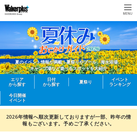
MENU
夏のイベント情報が満載！夏祭りやプール、海水浴場、
キャンプ場など遊べるスポットを大紹介
エリア
日付
イベント
夏祭り
から探す
から探す
ランキング
今日開催
イベント
2026年情報へ順次更新しておりますが一部、昨年の情
報もございます。予めご了承ください。