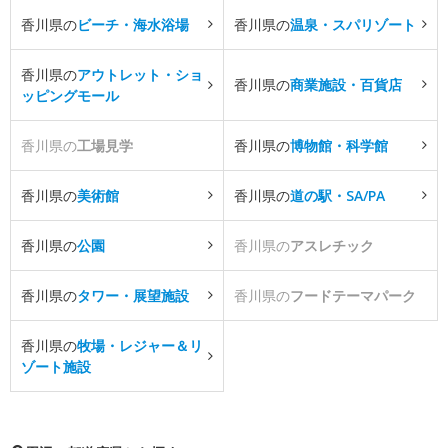
香川県の
ビーチ・海水浴場
香川県の
温泉・スパリゾート
香川県の
アウトレット・ショ
香川県の
商業施設・百貨店
ッピングモール
香川県の
工場見学
香川県の
博物館・科学館
香川県の
美術館
香川県の
道の駅・SA/PA
香川県の
公園
香川県の
アスレチック
香川県の
タワー・展望施設
香川県の
フードテーマパーク
香川県の
牧場・レジャー＆リ
ゾート施設