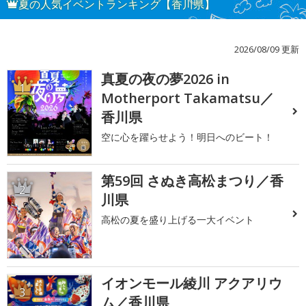
夏の人気イベントランキング【香川県】
2026/08/09 更新
真夏の夜の夢2026 in
1
Motherport Takamatsu／
香川県
空に心を躍らせよう！明日へのビート！
第59回 さぬき高松まつり／香
2
川県
高松の夏を盛り上げる一大イベント
イオンモール綾川 アクアリウ
3
ム／香川県