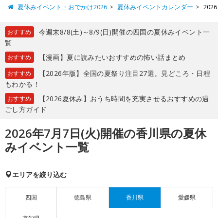
夏休みイベント・おでかけ2026
夏休みイベントカレンダー
20
今週末8/8(土)～8/9(日)開催の四国の夏休みイベント一
おすすめ
覧
【漫画】夏に読みたいおすすめの怖い話まとめ
おすすめ
【2026年版】全国の夏祭り注目27選。見どころ・日程
おすすめ
もわかる！
【2026夏休み】おうち時間を充実させるおすすめの過
おすすめ
ごし方ガイド
2026年7月7日(火)開催の香川県の夏休
みイベント一覧
エリアを絞り込む
四国
徳島県
香川県
愛媛県