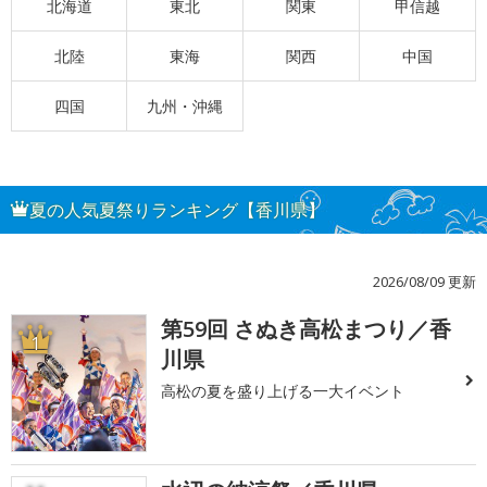
北海道
東北
関東
甲信越
北陸
東海
関西
中国
四国
九州・沖縄
夏の人気夏祭りランキング【香川県】
2026/08/09 更新
第59回 さぬき高松まつり／香
1
川県
高松の夏を盛り上げる一大イベント