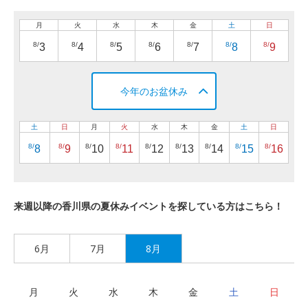
月
火
水
木
金
土
日
8/
8/
8/
8/
8/
8/
8/
3
4
5
6
7
8
9
今年のお盆休み
土
日
月
火
水
木
金
土
日
8/
8/
8/
8/
8/
8/
8/
8/
8/
8
9
10
11
12
13
14
15
16
来週以降の香川県の夏休みイベントを探している方はこちら！
6月
7月
8月
月
火
水
木
金
土
日