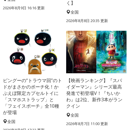
く】
2026年8月9日 16:16
更新
全国
2026年8月8日 20:35
更新
ピングーの“トラウマ回”のト
【映画ランキング】『スパ
ドがまさかのポーチ化！か
イダーマン』シリーズ最高
ぷえぼ限定カプセルトイに
発進で初登場V！『ちいか
「スマホストラップ」と
わ』は2位、新作3本がラン
「フェイスポーチ」全10種
クイン
が登場
全国
全国
2026年8月7日 11:00
更新