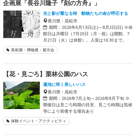
企画展「長谷川隆子『刻の方舟』」
光と影が重なる時 動物たちの命が呼応する
香川県・高松市
期間：
2026年6月13日(土)～8月2日(日) ※休
館日は月曜日（7月20日（月・祝）は開館、7
月21日（火）は休館）。入室は16:30まで。
美術展・博物展・展示会
【花・見ごろ】栗林公園のハス
蓮池に咲く美しいハス
香川県・高松市
期間：
2026年7月上旬～2026年8月下旬 ※
開催日は見ごろ時期の目安、見ごろ時期は気候
等により前後する場合あり
体験イベント・アクティビティ