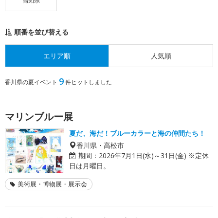
高知県
順番を並び替える
エリア順
人気順
9
香川県の夏イベント
件ヒットしました
マリンブルー展
夏だ、海だ！ブルーカラーと海の仲間たち！
香川県・高松市
期間：
2026年7月1日(水)～31日(金) ※定休
日は月曜日。
美術展・博物展・展示会