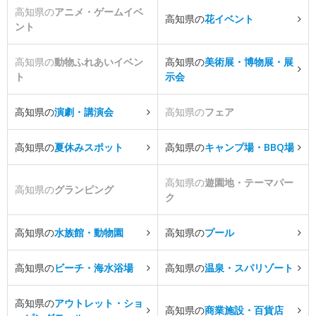
高知県の
アニメ・ゲームイベ
高知県の
花イベント
ント
高知県の
動物ふれあいイベン
高知県の
美術展・博物展・展
ト
示会
高知県の
演劇・講演会
高知県の
フェア
高知県の
夏休みスポット
高知県の
キャンプ場・BBQ場
高知県の
遊園地・テーマパー
高知県の
グランピング
ク
高知県の
水族館・動物園
高知県の
プール
高知県の
ビーチ・海水浴場
高知県の
温泉・スパリゾート
高知県の
アウトレット・ショ
高知県の
商業施設・百貨店