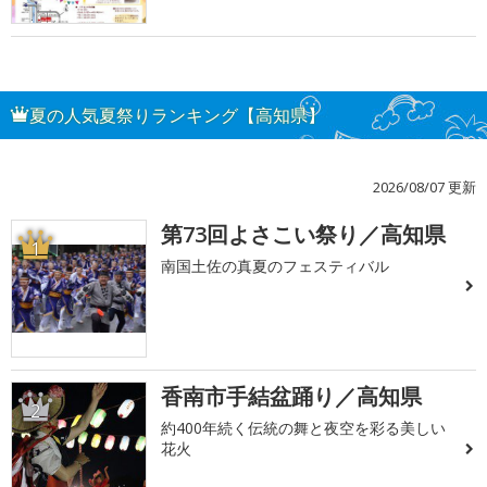
夏の人気夏祭りランキング【高知県】
2026/08/07 更新
第73回よさこい祭り／高知県
1
南国土佐の真夏のフェスティバル
香南市手結盆踊り／高知県
2
約400年続く伝統の舞と夜空を彩る美しい
花火