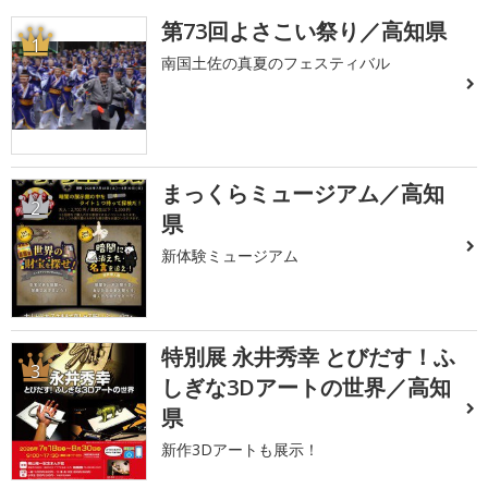
第73回よさこい祭り／高知県
1
南国土佐の真夏のフェスティバル
まっくらミュージアム／高知
2
県
新体験ミュージアム
特別展 永井秀幸 とびだす！ふ
3
しぎな3Dアートの世界／高知
県
新作3Dアートも展示！