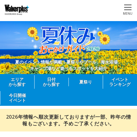
MENU
夏のイベント情報が満載！夏祭りやプール、海水浴場、
キャンプ場など遊べるスポットを大紹介
エリア
日付
イベント
夏祭り
から探す
から探す
ランキング
今日開催
イベント
2026年情報へ順次更新しておりますが一部、昨年の情
報もございます。予めご了承ください。