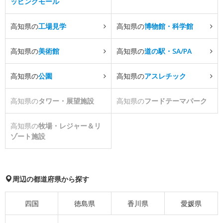
ッピングモール
高知県の
工場見学
高知県の
博物館・科学館
高知県の
美術館
高知県の
道の駅・SA/PA
高知県の
公園
高知県の
アスレチック
高知県の
タワー・展望施設
高知県の
フードテーマパーク
高知県の
牧場・レジャー＆リ
ゾート施設
周辺の都道府県から探す
四国
徳島県
香川県
愛媛県