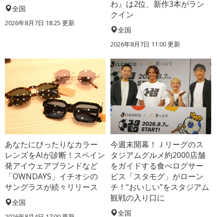
わ』は2位、新作3本がラン
全国
クイン
2026年8月7日 18:25
更新
全国
2026年8月7日 11:00
更新
あなたにぴったりなカラー
今週末開幕！Ｊリーグのス
レンズをAIが診断！スペイン
タジアムグルメ約2000店舗
発アイウェアブランドなど
をガイドする食べログサー
「OWNDAYS」イチオシの
ビス「スタモグ」がローン
サングラスが続々リリース
チ！“おいしい”をスタジアム
観戦の入り口に
全国
全国
2026年8月4日 17:00
更新