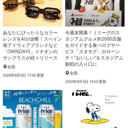
あなたにぴったりなカラー
今週末開幕！Ｊリーグのス
レンズをAIが診断！スペイン
タジアムグルメ約2000店舗
発アイウェアブランドなど
をガイドする食べログサー
「OWNDAYS」イチオシの
ビス「スタモグ」がローン
サングラスが続々リリース
チ！“おいしい”をスタジアム
観戦の入り口に
全国
全国
2026年8月4日 17:00
更新
2026年8月4日 14:50
更新