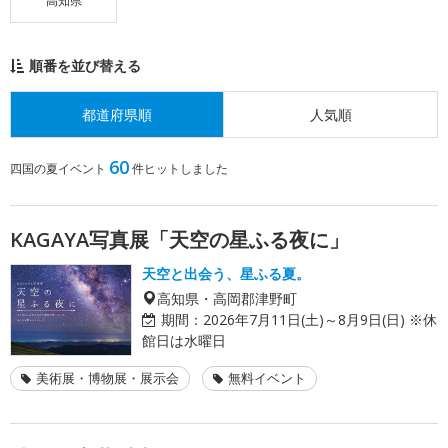
高知県
順番を並び替える
都道府県順
人気順
60
四国の夏イベント
件ヒットしました
KAGAYA写真展「天空の星ふる夜に」
天空と出会う、星ふる夏。
高知県・高岡郡津野町
期間：
2026年7月11日(土)～8月9日(日) ※休
館日は水曜日
美術展・博物展・展示会
無料イベント