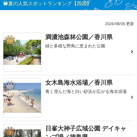
夏の人気スポットランキング【四国】
2026/08/06 更新
満濃池森林公園／香川県
1
緑と多様な野鳥に恵まれた公園
女木島海水浴場／香川県
2
青く澄んだ海と白い砂浜が広がる海水浴場
日峯大神子広域公園 デイキャ
3
ンプ場／徳島県