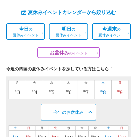
夏休みイベントカレンダーから絞り込む
今日
明日
今週末
の
の
の
夏休みイベント
夏休みイベント
夏休みイベント
お盆休み
の
イベント
今週の四国の夏休みイベントを探している方はこちら！
月
火
水
木
金
土
日
8/
8/
8/
8/
8/
8/
8/
3
4
5
6
7
8
9
今年のお盆休み
土
日
月
火
水
木
金
土
日
8/
8/
8/
8/
8/
8/
8/
8/
8/