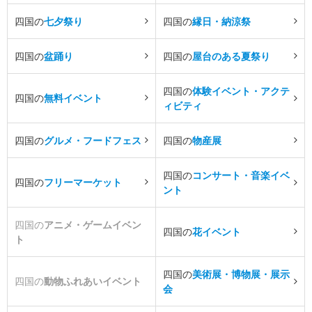
四国の
七夕祭り
四国の
縁日・納涼祭
四国の
盆踊り
四国の
屋台のある夏祭り
四国の
体験イベント・アクテ
四国の
無料イベント
ィビティ
四国の
グルメ・フードフェス
四国の
物産展
四国の
コンサート・音楽イベ
四国の
フリーマーケット
ント
四国の
アニメ・ゲームイベン
四国の
花イベント
ト
四国の
美術展・博物展・展示
四国の
動物ふれあいイベント
会