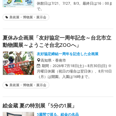
休館日は7/21、7/27、8/3。最終日は16：00ま
で。
美術展・博物展・展示会
夏休み企画展「友好協定一周年記念～台北市立
動物園展～ようこそ台北ZOOへ」
友好協定締結一周年を記念した企画展
高知県・香南市
期間：
2026年7月18日(土)～8月30日(日) ※
月曜日休園（祝日の場合は翌日休）、8月10日
（月）は開園。入園は16時まで。
美術展・博物展・展示会
絵金蔵 夏の特別展「5分の1展」
5週間で巡る、絵金の名品