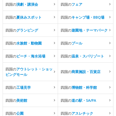
四国の
演劇・講演会
四国の
フェア
四国の
夏休みスポット
四国の
キャンプ場・BBQ場
四国の
グランピング
四国の
遊園地・テーマパーク
四国の
水族館・動物園
四国の
プール
四国の
ビーチ・海水浴場
四国の
温泉・スパリゾート
四国の
アウトレット・ショッ
四国の
商業施設・百貨店
ピングモール
四国の
工場見学
四国の
博物館・科学館
四国の
美術館
四国の
道の駅・SA/PA
四国の
公園
四国の
アスレチック