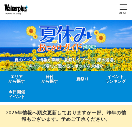
MENU
夏のイベント情報が満載！夏祭りやプール、海水浴場、
キャンプ場など遊べるスポットを大紹介
エリア
日付
イベント
夏祭り
から探す
から探す
ランキング
今日開催
イベント
2026年情報へ順次更新しておりますが一部、昨年の情
報もございます。予めご了承ください。