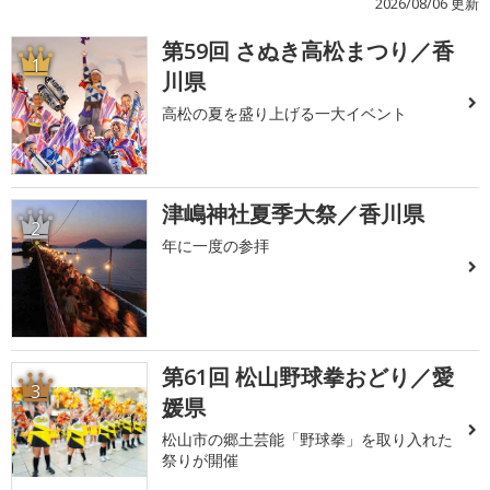
2026/08/06 更新
第59回 さぬき高松まつり／香
1
川県
高松の夏を盛り上げる一大イベント
津嶋神社夏季大祭／香川県
2
年に一度の参拝
第61回 松山野球拳おどり／愛
3
媛県
松山市の郷土芸能「野球拳」を取り入れた
祭りが開催